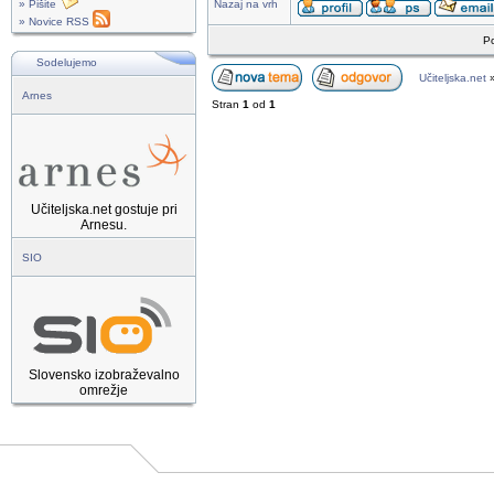
» Pišite
Nazaj na vrh
» Novice RSS
Po
Sodelujemo
Učiteljska.net
Arnes
Stran
1
od
1
Učiteljska.net gostuje pri
Arnesu.
SIO
Slovensko izobraževalno
omrežje