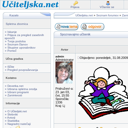
Prijava
Včlanite se
Kazalo
Učiteljska.net
»
Seznam forumov
»
Zani
Spletna zbornica
» Iskanje
Spoznavajmo učbenik
» Prijava za pregled zasebnih
sporočil
» Tvoja podoba
» Seznam članov
» Skupine uporabnikov
Avtor
» Pomoč
admin
Objavljeno: ponedeljek, 31.08.2009
Učna gradiva
Administrator
» Iščite
» Pregled povpraševanja
Koristno
» Devetka.net
Pridružen/-a:
» Izbrana spletna orodja
23. jan 03,
» Izbrani programi
» Zanimivosti
čet, 15:55
Sporočila:
1336
Informacije
Kraj: Lj
» O Učiteljski.net
» Skrbniki
» Avtorji
» Statistika
» Nagradni natečaji