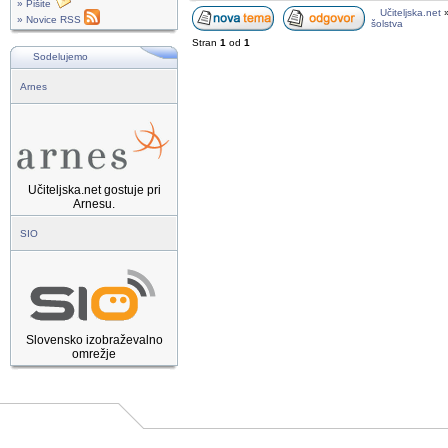
» Pišite
Učiteljska.net
» Novice RSS
šolstva
Stran
1
od
1
Sodelujemo
Arnes
Učiteljska.net gostuje pri
Arnesu.
SIO
Slovensko izobraževalno
omrežje