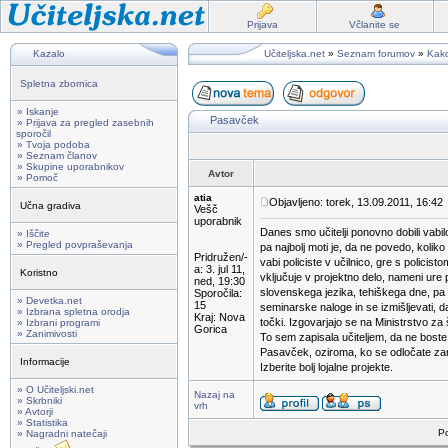
Prijava
Včlanite se
Kazalo
Učiteljska.net
»
Seznam forumov
»
Kako
Spletna zbornica
» Iskanje
Pasavček
» Prijava za pregled zasebnih
sporočil
» Tvoja podoba
» Seznam članov
» Skupine uporabnikov
Avtor
» Pomoč
atia
Objavljeno: torek, 13.09.2011, 16:42
Učna gradiva
Vešč
uporabnik
Danes smo učitelji ponovno dobili vabil
» Iščite
» Pregled povpraševanja
pa najbolj moti je, da ne povedo, koliko
Pridružen/-
vabi policiste v učilnico, gre s policist
a: 3. jul 11,
Koristno
vključuje v projektno delo, nameni ur
ned, 19:30
slovenskega jezika, tehiškega dne, pa 
Sporočila:
» Devetka.net
15
seminarske naloge in se izmišljevati, d
» Izbrana spletna orodja
Kraj: Nova
točki. Izgovarjajo se na Ministrstvo za š
» Izbrani programi
Gorica
» Zanimivosti
To sem zapisala učiteljem, da ne boste
Pasavček, oziroma, ko se odločate zanj
Informacije
Izberite bolj lojalne projekte.
» O Učiteljski.net
Nazaj na
» Skrbniki
vrh
» Avtorji
» Statistika
Po
» Nagradni natečaji