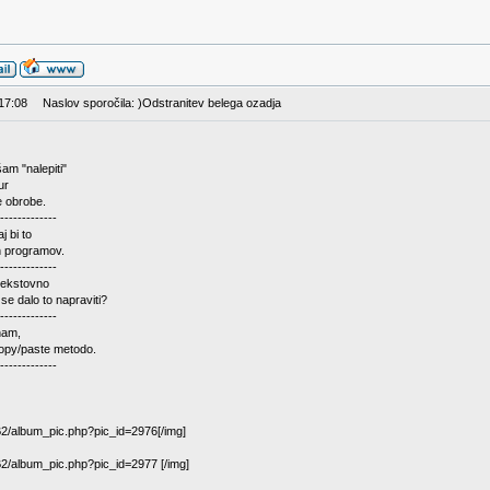
 17:08
Naslov sporočila: )Odstranitev belega ozadja
am "nalepiti"
ur
e obrobe.
-------------
j bi to
h programov.
-------------
tekstovno
se dalo to napraviti?
-------------
nam,
opy/paste metodo.
-------------
BB2/album_pic.php?pic_id=2976[/img]
BB2/album_pic.php?pic_id=2977 [/img]