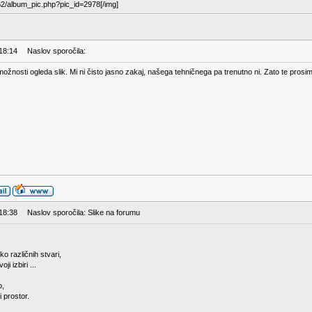
BB2/album_pic.php?pic_id=2978[/img]
 18:14
Naslov sporočila:
žnosti ogleda slik. Mi ni čisto jasno zakaj, našega tehničnega pa trenutno ni. Zato te prosim, č
 18:38
Naslov sporočila: Slike na forumu
o različnih stvari,
ji izbiri ...
o,
 prostor.