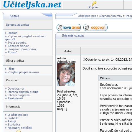
Prijava
Kazalo
Učiteljska.net
»
Seznam forumov
»
Pain
Spletna zbornica
» Iskanje
Brisanje ozadja
» Prijava za pregled zasebnih
sporočil
» Tvoja podoba
» Seznam članov
» Skupine uporabnikov
Avtor
» Pomoč
admin
Objavljeno: torek, 14.08.2012, 1
Učna gradiva
Administrator
Dobili smo tole sporočilo od našeg
» Iščite
» Pregled povpraševanja
Citiram:
Koristno
Spoštovana,
sem upokojenec iz Lju
» Devetka.net
Pridružen/-a:
» Izbrana spletna orodja
23. jan 03, čet,
» Izbrani programi
Lepo prosim za informa
» Zanimivosti
15:55
navodila za uporabo p
Sporočila:
1336
Prvenstveno me zanim
Informacije
Kraj: Lj
za odstranjevanje ozad
ki bi jo rad dodal v dru
» O Učiteljski.net
» Skrbniki
Primer: V sliko sošolce
» Avtorji
še tistega, ki je slikal
» Statistika
» Nagradni natečaji
Pa drugič še kaj več ..