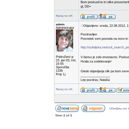
Bom poskusil te tri slike preusmerit
gl, DD+
Nazaj na vrh
admin
Objavljeno: sreda, 22.08.2012, 1
Administrator
Pozdravljen
Posnetek sem posnela na novo in d
http://uciteljska.net/ucit_search_
Pridružen/-a:
V bistvu je zelo enostavno. Poskus
23. jan 03, čet,
Hvala za sodelovanje!
15:55
Sporočila:
1336
Glede objavljanja slik pa bom seved
Kraj: Lj
_________________
Lep pozdrav, Nataša
Nazaj na vrh
Učiteljska.net
Stran
1
od
1