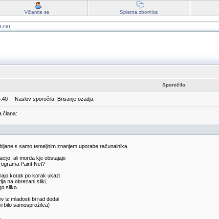
Včlanite se
Spletna zbornica
t.net
Sporočilo
4:40
Naslov sporočila: Brisanje ozadja
a člana:
bljane s samo temeljnim znanjem uporabe računalnika.
cijo, ali morda kje obstajajo
rograma Paint.Net?
ajo korak po korak ukazi
ja na obrezani sliki,
go sliko.
v iz mladosti bi rad dodal
 (ni bilo samosprožilca)
.