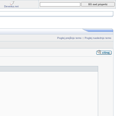
Devetka.net
Poglej prejšnjo temo
::
Poglej naslednjo temo