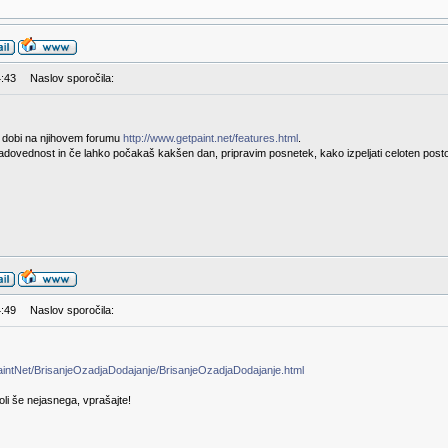
4:43
Naslov sporočila:
e dobi na njihovem forumu
http://www.getpaint.net/features.html
.
radovednost in če lahko počakaš kakšen dan, pripravim posnetek, kako izpeljati celoten post
4:49
Naslov sporočila:
o/PaintNet/BrisanjeOzadjaDodajanje/BrisanjeOzadjaDodajanje.html
koli še nejasnega, vprašajte!