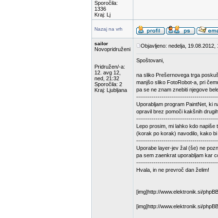
Sporočila:
1336
Kraj: Lj
Nazaj na vrh
sailor
Objavljeno: nedelja, 19.08.2012,
Novopridruženi
Spoštovani,
Pridružen/-a:
12. avg 12,
na sliko Prešernovega trga poskuš
ned, 21:32
manjšo sliko FotoRobot-a, pri čem
Sporočila: 2
pa se ne znam znebiti njegove bel
Kraj: Ljubljana
------------------------------------------
Uporabljam program PaintNet, ki na
opravil brez pomoči kakšnih drugi
------------------------------------------
Lepo prosim, mi lahko kdo napiše 
(korak po korak) navodilo, kako bi 
------------------------------------------
Uporabe layer-jev žal (še) ne poz
pa sem zaenkrat uporabljam kar c
------------------------------------------
Hvala, in ne prevroč dan želim!
[img]http://www.elektronik.si/php
[img]http://www.elektronik.si/php