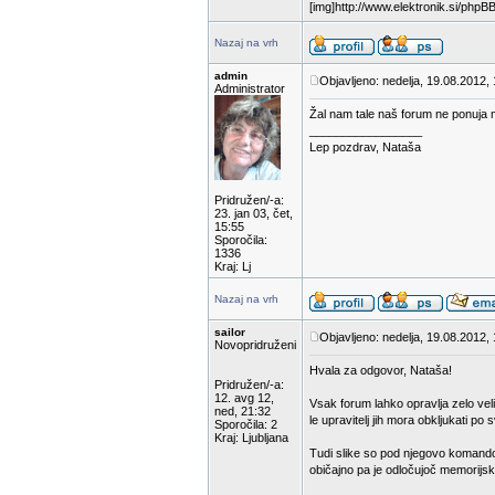
[img]http://www.elektronik.si/php
Nazaj na vrh
admin
Objavljeno: nedelja, 19.08.2012,
Administrator
Žal nam tale naš forum ne ponuja mo
_________________
Lep pozdrav, Nataša
Pridružen/-a:
23. jan 03, čet,
15:55
Sporočila:
1336
Kraj: Lj
Nazaj na vrh
sailor
Objavljeno: nedelja, 19.08.2012,
Novopridruženi
Hvala za odgovor, Nataša!
Pridružen/-a:
12. avg 12,
Vsak forum lahko opravlja zelo velik
ned, 21:32
le upravitelj jih mora obkljukati po svo
Sporočila: 2
Kraj: Ljubljana
Tudi slike so pod njegovo komand
običajno pa je odločujoč memorijski