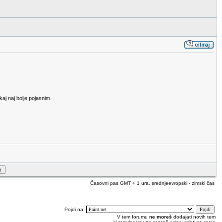
kaj naj bolje pojasnim.
Časovni pas GMT + 1 ura, srednjeevropski - zimski čas
Pojdi na:
V tem forumu
ne moreš
dodajati novih tem