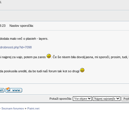
i.
3:23
Naslov sporočila:
odala malo več o plasteh - layers.
podrobnosti.php?id=7098
i najprej za vajo, potem pa zares
. Če še nisem bila dovolj jasna, mi sporoči, prosim, tudi, 
a poskusila urediti, da bo tudi naš forum tak kot so drugi
Pokaži sporočila:
»
Seznam forumov
»
Paint.net