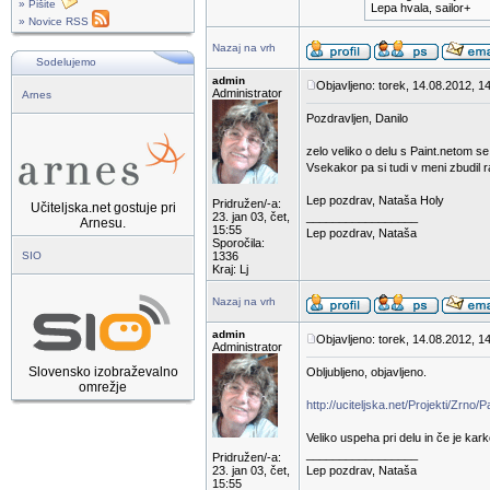
» Pišite
Lepa hvala, sailor+
» Novice RSS
Nazaj na vrh
Sodelujemo
admin
Objavljeno: torek, 14.08.2012, 1
Administrator
Arnes
Pozdravljen, Danilo
zelo veliko o delu s Paint.netom s
Vsekakor pa si tudi v meni zbudil 
Lep pozdrav, Nataša Holy
Pridružen/-a:
Učiteljska.net gostuje pri
23. jan 03, čet,
_________________
Arnesu.
15:55
Lep pozdrav, Nataša
Sporočila:
SIO
1336
Kraj: Lj
Nazaj na vrh
admin
Objavljeno: torek, 14.08.2012, 1
Administrator
Slovensko izobraževalno
Obljubljeno, objavljeno.
omrežje
http://uciteljska.net/Projekti/Zrn
Veliko uspeha pri delu in če je kar
_________________
Pridružen/-a:
23. jan 03, čet,
Lep pozdrav, Nataša
15:55