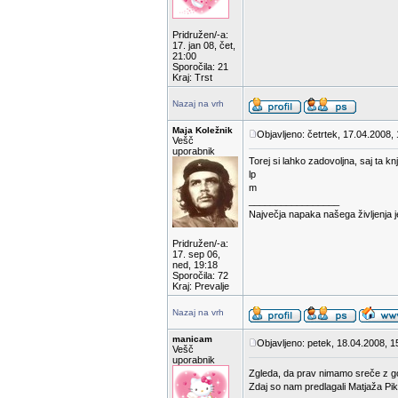
Pridružen/-a:
17. jan 08, čet,
21:00
Sporočila: 21
Kraj: Trst
Nazaj na vrh
Maja Koležnik
Objavljeno: četrtek, 17.04.2008,
Vešč
uporabnik
Torej si lahko zadovoljna, saj ta knj
lp
m
_________________
Največja napaka našega življenja 
Pridružen/-a:
17. sep 06,
ned, 19:18
Sporočila: 72
Kraj: Prevalje
Nazaj na vrh
manicam
Objavljeno: petek, 18.04.2008, 1
Vešč
uporabnik
Zgleda, da prav nimamo sreče z gos
Zdaj so nam predlagali Matjaža Pik