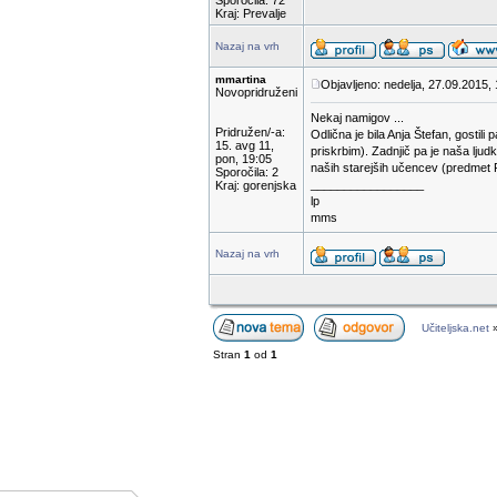
Sporočila: 72
Kraj: Prevalje
Nazaj na vrh
mmartina
Objavljeno: nedelja, 27.09.2015, 
Novopridruženi
Nekaj namigov ...
Pridružen/-a:
Odlična je bila Anja Štefan, gostil
15. avg 11,
priskrbim). Zadnjič pa je naša ljud
pon, 19:05
naših starejših učencev (predmet P
Sporočila: 2
_________________
Kraj: gorenjska
lp
mms
Nazaj na vrh
Učiteljska.net
Stran
1
od
1