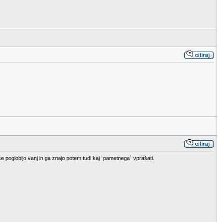
 se poglobijo vanj in ga znajo potem tudi kaj ´pametnega´ vprašati.