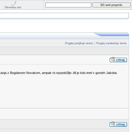
Devetka.net
Poglej prejšnjo temo
::
Poglej naslednjo temo
rečanja z Bogdanom Novakom, ampak ni razpoložljiv. Ali je kdo imel v gosteh Jakoba