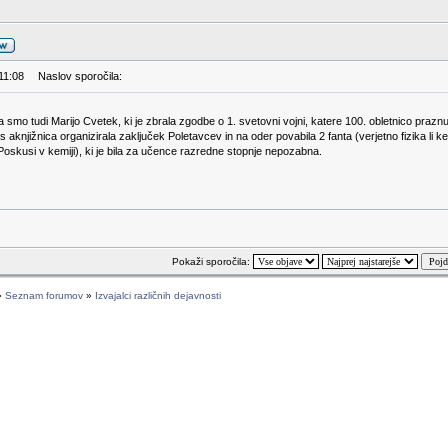
11:08
Naslov sporočila:
i pa smo tudi Marijo Cvetek, ki je zbrala zgodbe o 1. svetovni vojni, katere 100. obletnico pra
ks aknjižnica organizirala zaključek Poletavcev in na oder povabila 2 fanta (verjetno fizika li 
oskusi v kemiji), ki je bila za učence razredne stopnje nepozabna.
Pokaži sporočila:
»
Seznam forumov
»
Izvajalci različnih dejavnosti