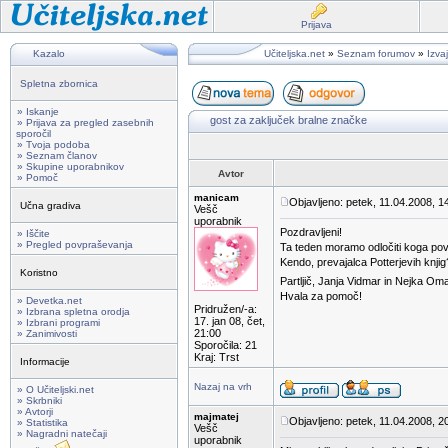
Prijava
Kazalo
Učiteljska.net
»
Seznam forumov
»
Izvaj
Spletna zbornica
» Iskanje
gost za zaključek bralne značke
» Prijava za pregled zasebnih
sporočil
» Tvoja podoba
» Seznam članov
» Skupine uporabnikov
Avtor
» Pomoč
manicam
Objavljeno: petek, 11.04.2008, 1
Učna gradiva
Vešč
uporabnik
Pozdravljeni!
» Iščite
» Pregled povpraševanja
Ta teden moramo odločiti koga pova
Kendo, prevajalca Potterjevih knjig
Koristno
Partljič, Janja Vidmar in Nejka O
Hvala za pomoč!
» Devetka.net
Pridružen/-a:
» Izbrana spletna orodja
17. jan 08, čet,
» Izbrani programi
21:00
» Zanimivosti
Sporočila: 21
Kraj: Trst
Informacije
Nazaj na vrh
» O Učiteljski.net
» Skrbniki
» Avtorji
majmatej
Objavljeno: petek, 11.04.2008, 2
» Statistika
Vešč
» Nagradni natečaji
uporabnik