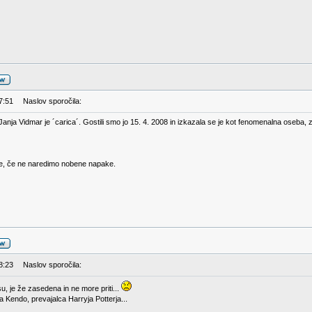
7:51
Naslov sporočila:
 Janja Vidmar je ´carica´. Gostili smo jo 15. 4. 2008 in izkazala se je kot fenomenalna oseb
je, če ne naredimo nobene napake.
8:23
Naslov sporočila:
, je že zasedena in ne more priti...
a Kendo, prevajalca Harryja Potterja...