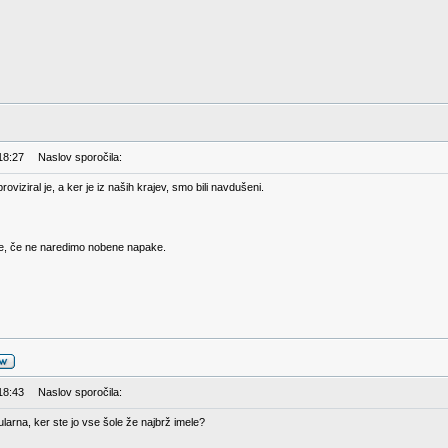
18:27
Naslov sporočila:
roviziral je, a ker je iz naših krajev, smo bili navdušeni.
je, če ne naredimo nobene napake.
18:43
Naslov sporočila:
arna, ker ste jo vse šole že najbrž imele?