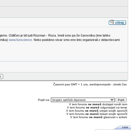
znujemo. Odličen je bil tudi Rozman - Roza. Imeli smo pa še čarovnika (ime lahko
kemika)
www.funscience.
Neko podobno stvar smo eno leto organizirali z delavnivcami
Časovni pas GMT + 1 ura, srednjeevropski - zimski čas
Pojdi na:
V tem forumu
ne moreš
dodajati novih tem
V tem forumu
ne moreš
odgovarjati na teme
V tem forumu
ne moreš
urejati svojih sporočil
V tem forumu
ne moreš
brisati svojih sporočil
V tem forumu
ne moreš
glasovati v anketi