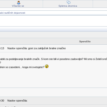
Včlanite se
Spletna zbornica
alci različnih dejavnosti
Sporočilo
4:13
Naslov sporočila: gost za zaključek bralne značke
biti za podeljevanje bralnih značk. S kom ste bili vi posebno zadovoljni? Mi smo si želeli s
?
mahen so zasedeni... koga mi svetujete?
0:30
Naslov sporočila: