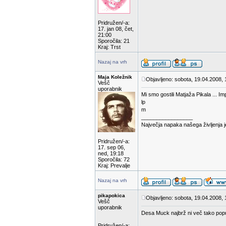
Pridružen/-a:
17. jan 08, čet,
21:00
Sporočila: 21
Kraj: Trst
Nazaj na vrh
Maja Koležnik
Objavljeno: sobota, 19.04.2008, 
Vešč
uporabnik
Mi smo gostili Matjaža Pikala ... Imp
lp
m
_________________
Največja napaka našega življenja 
Pridružen/-a:
17. sep 06,
ned, 19:18
Sporočila: 72
Kraj: Prevalje
Nazaj na vrh
pikapokica
Objavljeno: sobota, 19.04.2008, 
Vešč
uporabnik
Desa Muck najbrž ni več tako popul
Pridružen/-a: