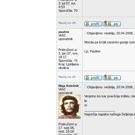
3. jul 07, tor,
4:53
Sporočila: 70
Nazaj na vrh
pauline
Objavljeno: nedelja, 20.04.2008,
Vešč
uporabnik
Morda pa bi bili zanimivi gostje tudi
Pridružen/-a:
Lp, Pauline
3. jan 07, sre,
18:17
Sporočila: 74
Kraj: Ljubljana -
okolica
Nazaj na vrh
Maja Koležnik
Objavljeno: nedelja, 20.04.2008,
Vešč
uporabnik
Verjetno bo kar pravšnja trditev, d
lp
m
_________________
Največja napaka našega življenja 
Pridružen/-a:
17. sep 06,
ned, 19:18