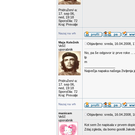
Pridružen/-a:
17. sep 06,
ned, 19:18
Sporočila: 72
Kraj: Prevalje
Nazaj na vrh
Maja Koležnik
Objavljeno: sreda, 16.04.2008, 1
Vešč
uporabnik
No, pa še odgovor iz prve roke ...
lp
m
_________________
Največja napaka našega življenja 
Pridružen/-a:
17. sep 06,
ned, 19:18
Sporočila: 72
Kraj: Prevalje
Nazaj na vrh
manicam
Objavljeno: sreda, 16.04.2008, 1
Vešč
uporabnik
Kot sem že napisala v prvem dopisu
Zdaj zgleda, da bomo gostili Jakob