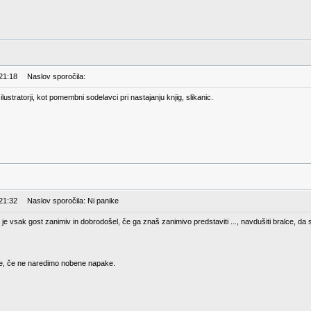
 21:18
Naslov sporočila:
 ilustratorji, kot pomembni sodelavci pri nastajanju knjig, slikanic.
 21:32
Naslov sporočila: Ni panike
a je vsak gost zanimiv in dobrodošel, če ga znaš zanimivo predstaviti ..., navdušiti bralce, da
je, če ne naredimo nobene napake.