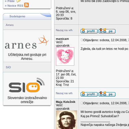
Mi smo bili zelo zadovoljni s Pri
» Pišite
» Novice RSS
Pridružen/-a:
6. sep 06, sre,
20:33
Sodelujemo
Sporočila: 8
Arnes
Nazaj na vrh
manicam
Objavljeno: sobota, 12.04.2008, 
Vešč
uporabnik
Zgleda, da tudi on letos ne hodi po
Učiteljska.net gostuje pri
Arnesu.
SIO
Pridružen/-a:
17. jan 08, čet,
21:00
Sporočila: 21
Kraj: Trst
Nazaj na vrh
Slovensko izobraževalno
omrežje
Maja Koležnik
Objavljeno: sobota, 12.04.2008, 
Vešč
uporabnik
Mi bomo gostili avtorico knjig za C
Kaj pa Primož Suhodolčan?
_________________
Največja napaka našega življenja 