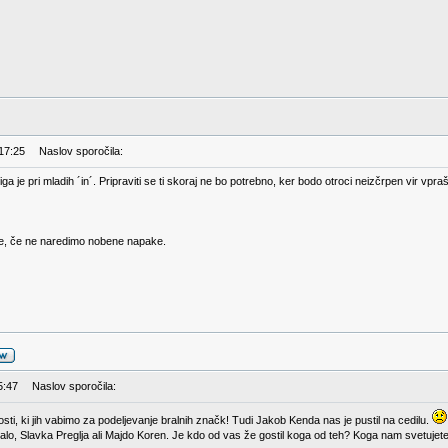
 17:25
Naslov sporočila:
iga je pri mladih ´in´. Pripraviti se ti skoraj ne bo potrebno, ker bodo otroci neizčrpen vir vpraš
je, če ne naredimo nobene napake.
5:47
Naslov sporočila:
ti, ki jih vabimo za podeljevanje bralnih značk! Tudi Jakob Kenda nas je pustil na cedilu.
alo, Slavka Preglja ali Majdo Koren. Je kdo od vas že gostil koga od teh? Koga nam svetujet