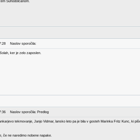
možem Suhodolčanom.
7:28
Naslov sporočila:
 šolah, ker je zelo zaposlen.
7:36
Naslov sporočila: Predlog
ankarjevo tekmovanje, Janjo Vidmar, lansko leto pa je bila v gosteh Marinka Fritz Kunc, ki piš
je, če ne naredimo nobene napake.