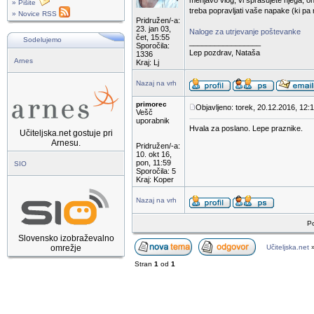
menjavo vlog, vi sprašujete njega, o
» Pišite
treba popravljati vaše napake (ki pa
» Novice RSS
Pridružen/-a:
23. jan 03,
Naloge za utrjevanje poštevanke
čet, 15:55
Sodelujemo
_________________
Sporočila:
Lep pozdrav, Nataša
1336
Arnes
Kraj: Lj
Nazaj na vrh
primorec
Objavljeno: torek, 20.12.2016, 12:
Vešč
uporabnik
Hvala za poslano. Lepe praznike.
Učiteljska.net gostuje pri
Arnesu.
Pridružen/-a:
10. okt 16,
pon, 11:59
SIO
Sporočila: 5
Kraj: Koper
Nazaj na vrh
Po
Slovensko izobraževalno
omrežje
Učiteljska.net
Stran
1
od
1