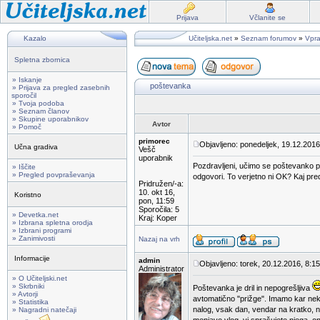
Prijava
Včlanite se
Kazalo
Učiteljska.net
»
Seznam forumov
»
Vpra
Spletna zbornica
» Iskanje
poštevanka
» Prijava za pregled zasebnih
sporočil
» Tvoja podoba
» Seznam članov
» Skupine uporabnikov
Avtor
» Pomoč
primorec
Objavljeno: ponedeljek, 19.12.2016
Učna gradiva
Vešč
uporabnik
Pozdravljeni, učimo se poštevanko p
» Iščite
» Pregled povpraševanja
odgovori. To verjetno ni OK? Kaj predl
Pridružen/-a:
10. okt 16,
Koristno
pon, 11:59
Sporočila: 5
» Devetka.net
Kraj: Koper
» Izbrana spletna orodja
» Izbrani programi
» Zanimivosti
Nazaj na vrh
Informacije
admin
Objavljeno: torek, 20.12.2016, 8:15
Administrator
» O Učiteljski.net
» Skrbniki
Poštevanka je dril in nepogrešljiva
» Avtorji
avtomatično "prižge". Imamo kar nek
» Statistika
nalog, vsak dan, vendar na kratko, n
» Nagradni natečaji