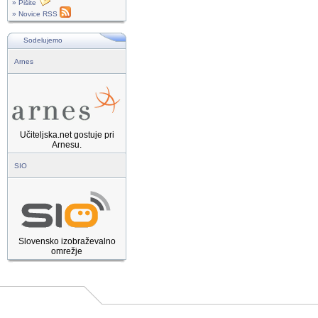
» Pišite
» Novice RSS
Sodelujemo
Arnes
Učiteljska.net gostuje pri
Arnesu.
SIO
Slovensko izobraževalno
omrežje