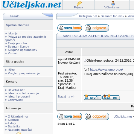
Prijava
Včlanite se
Kazalo
Učiteljska.net
»
Seznam forumov
»
Wor
Spletna zbornica
» Iskanje
Novi PROGRAM ZA EREDOVALNICO V ANGLE
» Prijava za pregled zasebnih
sporočil
» Tvoja podoba
» Seznam članov
» Skupine uporabnikov
Avtor
» Pomoč
spuzi12345678
Objavljeno: sobota, 24.12.2016, 
Učna gradiva
Novopridruženi
[url]
https://www.jumpro.pe/
» Iščite
» Pregled povpraševanja
Pridružen/-a:
Tukaj lahko začnete na novo![/url]
16. dec 15,
sre, 13:36
Koristno
Sporočila: 1
Kraj: Maribor
» Devetka.net
» Izbrana spletna orodja
» Izbrani programi
Nazaj na vrh
» Zanimivosti
Po
Informacije
» O Učiteljski.net
Učiteljska.net
» Skrbniki
» Avtorji
Stran
1
od
1
» Statistika
» Nagradni natečaji