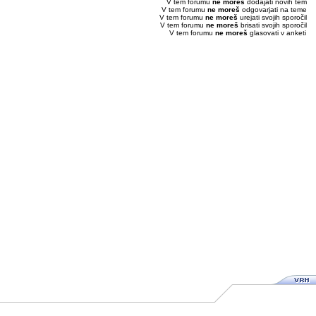
V tem forumu
ne moreš
dodajati novih tem
V tem forumu
ne moreš
odgovarjati na teme
V tem forumu
ne moreš
urejati svojih sporočil
V tem forumu
ne moreš
brisati svojih sporočil
V tem forumu
ne moreš
glasovati v anketi