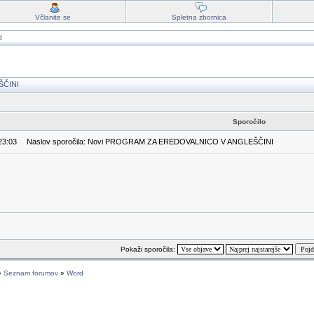
Včlanite se
Spletna zbornica
d
ŠČINI
Sporočilo
23:03
Naslov sporočila: Novi PROGRAM ZA EREDOVALNICO V ANGLEŠČINI
Pokaži sporočila:
»
Seznam forumov
»
Word