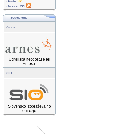
» Pišite
» Novice RSS
Sodelujemo
Arnes
Učiteljska.net gostuje pri
Arnesu.
SIO
Slovensko izobraževalno
omrežje