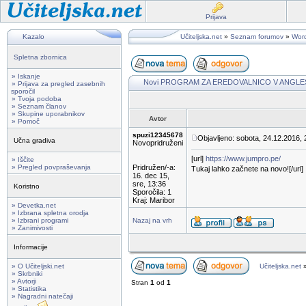
Prijava
Kazalo
Učiteljska.net
»
Seznam forumov
»
Wor
Spletna zbornica
» Iskanje
Novi PROGRAM ZA EREDOVALNICO V ANGLE
» Prijava za pregled zasebnih
sporočil
» Tvoja podoba
» Seznam članov
» Skupine uporabnikov
Avtor
» Pomoč
spuzi12345678
Objavljeno: sobota, 24.12.2016, 
Učna gradiva
Novopridruženi
[url]
https://www.jumpro.pe/
» Iščite
» Pregled povpraševanja
Pridružen/-a:
Tukaj lahko začnete na novo![/url]
16. dec 15,
sre, 13:36
Koristno
Sporočila: 1
Kraj: Maribor
» Devetka.net
» Izbrana spletna orodja
» Izbrani programi
Nazaj na vrh
» Zanimivosti
Informacije
» O Učiteljski.net
Učiteljska.net
» Skrbniki
» Avtorji
Stran
1
od
1
» Statistika
» Nagradni natečaji