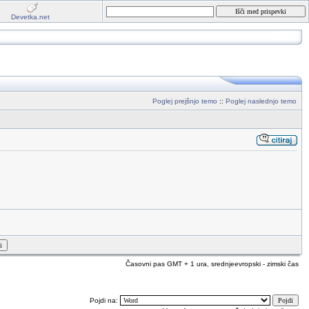
Devetka.net
Poglej prejšnjo temo
::
Poglej naslednjo temo
Časovni pas GMT + 1 ura, srednjeevropski - zimski čas
Pojdi na: