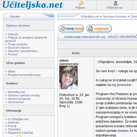
Prijava
Včlanite se
Kazalo
Učiteljska.net
»
Seznam forumov
»
Zani
Spletna zbornica
» Iskanje
Izdelovanje interaktivnih vaj - VROČI KROMPI
» Prijava za pregled zasebnih
sporočil
» Tvoja podoba
» Seznam članov
» Skupine uporabnikov
Avtor
» Pomoč
admin
Objavljeno: ponedeljek, 3
Učna gradiva
Administrator
So vam kvizi – naloge na s
» Iščite
» Pregled povpraševanja
In zakaj ne bi izdelali svo
Koristno
najdete na
tej povezavi
.
» Devetka.net
Program Hot Potatoes je prog
Pridružen/-a: 23. jan
» Izbrana spletna orodja
03, čet, 15:55
University of Victoria Huma
» Izbrani programi
» Zanimivosti
Sporočila: 1336
svoje izdelke predstavijo n
Kraj: Lj
Z njim izdelamo teste, ki ji
Informacije
samopreverjanju in ne ocen
Program omogoča izdelavo ra
» O Učiteljski.net
priložene datoteke. Že izde
» Skrbniki
» Avtorji
posamezne korake reševalca.
» Statistika
našem portalu
imamo že ka
» Nagradni natečaji
dopolnjevanja.