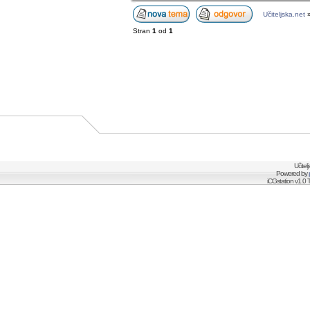
Učiteljska.net
Stran
1
od
1
Učitel
Powered by
iCGstation v1.0