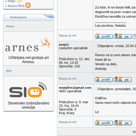
» Pišite
» Novice RSS
Za tiste, ki se boste lotili, 
dogovorili na prav vsako vp
Različna navodila za ustvarj
Sodelujemo
_________________
Lep pozdrav, Nataša
Arnes
Nazaj na vrh
asaje1
Objavljeno: sreda, 10.04.
zaslužen uporabnik
Ravno na to sem danes mislil
Učiteljska.net gostuje pri
Pridružen/-a: 12. dec
Imam jih tu.
Arnesu.
06, tor, 13:10
Veselo na delo,
Sporočila: 120
Andreja
SIO
Nazaj na vrh
matej5ric@gmail.com
Objavljeno: ponedeljek, 0
Vešč uporabnik
Odlično.
Pridružen/-a: 9. mar
Samo meni noče odpreti eno
Slovensko izobraževalno
23, čet, 16:41
omrežje
Sporočila: 9
Lp
Kraj: Kranj
Nazaj na vrh
Po