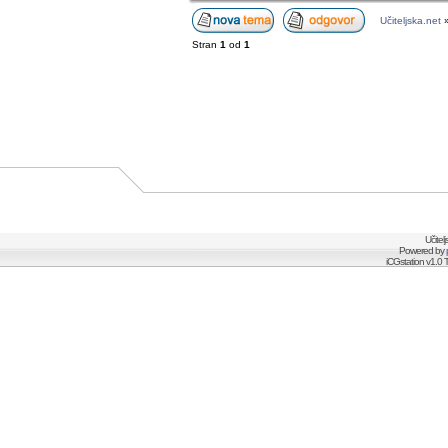
Učiteljska.net
Stran
1
od
1
Učitel
Powered by
iCGstation v1.0