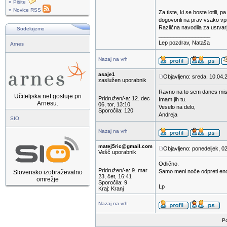
» Pišite
» Novice RSS
Za tiste, ki se boste lotili, 
dogovorili na prav vsako vp
Različna navodila za ustvarj
Sodelujemo
_________________
Lep pozdrav, Nataša
Arnes
Nazaj na vrh
asaje1
Objavljeno: sreda, 10.04.
zaslužen uporabnik
Ravno na to sem danes mislil
Učiteljska.net gostuje pri
Pridružen/-a: 12. dec
Imam jih tu.
Arnesu.
06, tor, 13:10
Veselo na delo,
Sporočila: 120
Andreja
SIO
Nazaj na vrh
matej5ric@gmail.com
Objavljeno: ponedeljek, 0
Vešč uporabnik
Odlično.
Pridružen/-a: 9. mar
Samo meni noče odpreti eno
Slovensko izobraževalno
23, čet, 16:41
omrežje
Sporočila: 9
Lp
Kraj: Kranj
Nazaj na vrh
Po