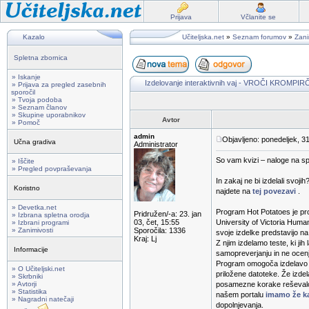
Prijava
Včlanite se
Kazalo
Učiteljska.net
»
Seznam forumov
»
Zani
Spletna zbornica
» Iskanje
Izdelovanje interaktivnih vaj - VROČI KROMPI
» Prijava za pregled zasebnih
sporočil
» Tvoja podoba
» Seznam članov
» Skupine uporabnikov
Avtor
» Pomoč
admin
Objavljeno: ponedeljek, 3
Učna gradiva
Administrator
So vam kvizi – naloge na s
» Iščite
» Pregled povpraševanja
In zakaj ne bi izdelali svo
Koristno
najdete na
tej povezavi
.
» Devetka.net
Program Hot Potatoes je prog
Pridružen/-a: 23. jan
» Izbrana spletna orodja
03, čet, 15:55
University of Victoria Huma
» Izbrani programi
» Zanimivosti
Sporočila: 1336
svoje izdelke predstavijo n
Kraj: Lj
Z njim izdelamo teste, ki ji
Informacije
samopreverjanju in ne ocen
Program omogoča izdelavo ra
» O Učiteljski.net
priložene datoteke. Že izde
» Skrbniki
» Avtorji
posamezne korake reševalca.
» Statistika
našem portalu
imamo že ka
» Nagradni natečaji
dopolnjevanja.