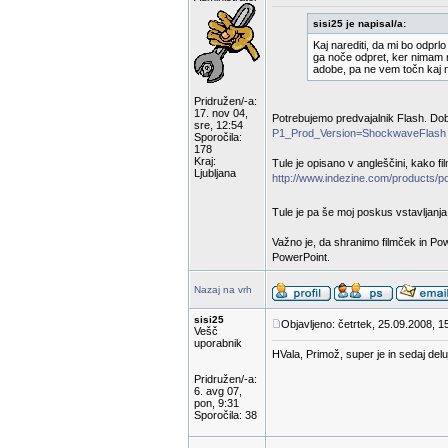
sisi25 je napisal/a:
Kaj narediti, da mi bo odprl
ga noče odpret, ker nimam n
adobe, pa ne vem točn kaj n
Pridružen/-a:
17. nov 04,
Potrebujemo predvajalnik Flash. Do
sre, 12:54
P1_Prod_Version=ShockwaveFlash
Sporočila:
178
Kraj:
Tule je opisano v angleščini, kako f
Ljubljana
http://www.indezine.com/products/po
Tule je pa še moj poskus vstavljanja
Važno je, da shranimo filmček in Pow
PowerPoint.
Nazaj na vrh
sisi25
Objavljeno: četrtek, 25.09.2008, 1
Vešč
uporabnik
HVala, Primož, super je in sedaj deluj
Pridružen/-a:
6. avg 07,
pon, 9:31
Sporočila: 38