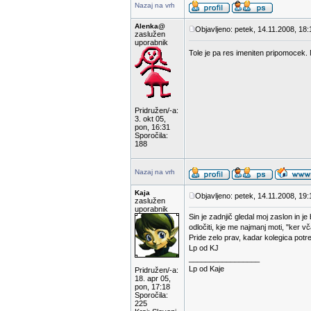
Nazaj na vrh
Alenka@
Objavljeno: petek, 14.11.2008, 18:
zaslužen
uporabnik
Tole je pa res imeniten pripomocek.
Pridružen/-a:
3. okt 05,
pon, 16:31
Sporočila:
188
Nazaj na vrh
Kaja
Objavljeno: petek, 14.11.2008, 19:
zaslužen
uporabnik
Sin je zadnjič gledal moj zaslon in 
odločiti, kje me najmanj moti, "ker v
Pride zelo prav, kadar kolegica potr
Lp od KJ
_________________
Lp od Kaje
Pridružen/-a:
18. apr 05,
pon, 17:18
Sporočila:
225