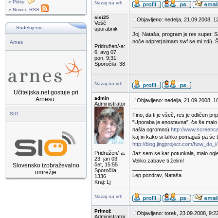
» Pišite
Nazaj na vrh
» Novice RSS
sisi25
Objavljeno: nedelja, 21.09.2008, 1
Vešč
Sodelujemo
uporabnik
Joj, Nataša, program je res super. S
noče odpret(nimam swf se mi zdi). 
Arnes
Pridružen/-a:
6. avg 07,
pon, 9:31
Sporočila: 38
Nazaj na vrh
Učiteljska.net gostuje pri
admin
Arnesu.
Objavljeno: nedelja, 21.09.2008, 1
Administrator
SIO
Fino, da ti je všeč, res je odličen p
"Uporaba je enostavna", če še malo 
našla ogromno)
http://www.screenc
kaj in kako si lahko pomagaš pa še t
http://blog.jingproject.com/how_do_i/
Pridružen/-a:
Jaz sem se kar potunkala, malo ogle
23. jan 03,
Veliko zabave ti želim!
čet, 15:55
Slovensko izobraževalno
_________________
Sporočila:
omrežje
Lep pozdrav, Nataša
1336
Kraj: Lj
Nazaj na vrh
Primož
Objavljeno: torek, 23.09.2008, 9:2
Administrator