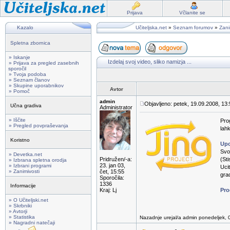
Prijava
Včlanite se
Kazalo
Učiteljska.net
»
Seznam forumov
»
Zani
Spletna zbornica
» Iskanje
Izdelaj svoj video, sliko namizja ...
» Prijava za pregled zasebnih
sporočil
» Tvoja podoba
» Seznam članov
» Skupine uporabnikov
Avtor
» Pomoč
admin
Objavljeno: petek, 19.09.2008, 13
Učna gradiva
Administrator
» Iščite
Pro
» Pregled povpraševanja
lah
Koristno
Upo
Svoj
» Devetka.net
Pridružen/-a:
(St
» Izbrana spletna orodja
23. jan 03,
» Izbrani programi
Ucit
» Zanimivosti
čet, 15:55
gra
Sporočila:
1336
Informacije
Kraj: Lj
Pro
» O Učiteljski.net
» Skrbniki
» Avtorji
» Statistika
Nazadnje urejal/a admin ponedeljek, 
» Nagradni natečaji