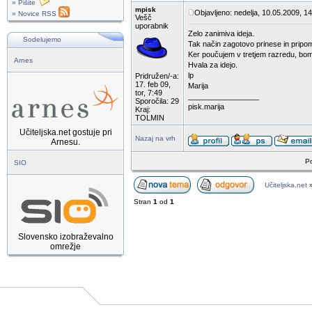
» Pišite
mpisk
Objavljeno: nedelja, 10.05.2009, 1
» Novice RSS
Vešč
uporabnik
Zelo zanimiva ideja.
Sodelujemo
Tak način zagotovo prinese in prip
Ker poučujem v tretjem razredu, bom 
Arnes
Hvala za idejo.
lp
Pridružen/-a:
17. feb 09,
Marija
tor, 7:49
_________________
Sporočila: 29
pisk.marija
Kraj:
TOLMIN
Učiteljska.net gostuje pri
Nazaj na vrh
Arnesu.
Po
SIO
Učiteljska.net
Stran
1
od
1
Slovensko izobraževalno
omrežje