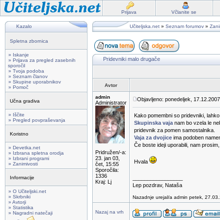
Prijava
Včlanite se
Kazalo
Učiteljska.net
»
Seznam forumov
»
Zani
Spletna zbornica
» Iskanje
Pridevniki malo drugače
» Prijava za pregled zasebnih
sporočil
» Tvoja podoba
» Seznam članov
» Skupine uporabnikov
Avtor
» Pomoč
admin
Objavljeno: ponedeljek, 17.12.2007
Učna gradiva
Administrator
» Iščite
Kako pomembni so pridevniki, lahk
» Pregled povpraševanja
Skupinska vaja
nam bo vzela le ne
pridevnik za pomen samostalnika.
Koristno
Vaja za dvojice
ima podoben namen, 
Če boste ideji uporabili, nam prosim
» Devetka.net
Pridružen/-a:
» Izbrana spletna orodja
23. jan 03,
» Izbrani programi
Hvala
» Zanimivosti
čet, 15:55
Sporočila:
1336
Informacije
_________________
Kraj: Lj
Lep pozdrav, Nataša
» O Učiteljski.net
» Skrbniki
Nazadnje urejal/a admin petek, 27.03.
» Avtorji
» Statistika
Nazaj na vrh
» Nagradni natečaji