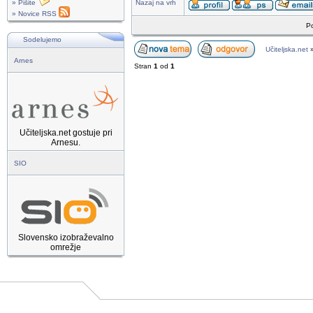
» Pišite
Nazaj na vrh
» Novice RSS
Po
Sodelujemo
Učiteljska.net
Arnes
Stran
1
od
1
Učiteljska.net gostuje pri
Arnesu.
SIO
Slovensko izobraževalno
omrežje