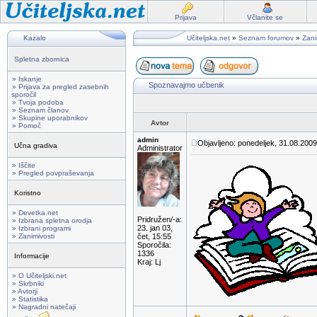
Prijava
Včlanite se
Kazalo
Učiteljska.net
»
Seznam forumov
»
Zani
Spletna zbornica
» Iskanje
Spoznavajmo učbenik
» Prijava za pregled zasebnih
sporočil
» Tvoja podoba
» Seznam članov
» Skupine uporabnikov
Avtor
» Pomoč
admin
Objavljeno: ponedeljek, 31.08.2009
Učna gradiva
Administrator
» Iščite
» Pregled povpraševanja
Koristno
» Devetka.net
Pridružen/-a:
» Izbrana spletna orodja
23. jan 03,
» Izbrani programi
» Zanimivosti
čet, 15:55
Sporočila:
1336
Informacije
Kraj: Lj
» O Učiteljski.net
» Skrbniki
» Avtorji
» Statistika
» Nagradni natečaji