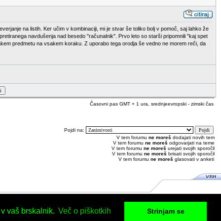
rjanje na listih. Ker učim v kombinaciji, mi je stvar še toliko bolj v pomoč, saj lahko že
 pretiranega navdušenja nad besedo "računalnik". Prvo leto so starši pripomnili "kaj spet
v vsakem predmetu na vsakem koraku. Z uporabo tega orodja še vedno ne morem reči, da
Časovni pas GMT + 1 ura, srednjeevropski - zimski čas
Pojdi na:
V tem forumu
ne moreš
dodajati novih tem
V tem forumu
ne moreš
odgovarjati na teme
V tem forumu
ne moreš
urejati svojih sporočil
V tem forumu
ne moreš
brisati svojih sporočil
V tem forumu
ne moreš
glasovati v anketi
 v vaš brskalnik.
Več o piškotkih
Strinjam se