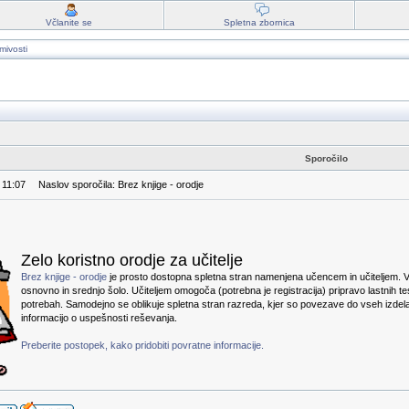
Včlanite se
Spletna zbornica
mivosti
Sporočilo
 11:07
Naslov sporočila: Brez knjige - orodje
Zelo koristno orodje za učitelje
Brez knjige - orodje
je prosto dostopna spletna stran namenjena učencem in učiteljem. Vs
osnovno in srednjo šolo. Učiteljem omogoča (potrebna je registracija) pripravo lastnih te
potrebah. Samodejno se oblikuje spletna stran razreda, kjer so povezave do vseh izdel
informacijo o uspešnosti reševanja.
Preberite postopek, kako pridobiti povratne informacije.