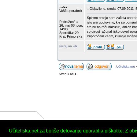
zofka
Objavljeno: sreda, 07.09.2011, 
Vešč uporabnik
Spletno orodje sem začela uporablj
Pridružen/-a:
isto uro ugotovimo, kje so pomanjk
26. maj 08, pon,
ste bili na računalniku", lani o
14:08
so otroci računalniško dovolj opis
Sporočila: 29
Priporočam vsem, ki imajo možno
Kraj: Primorska
Nazaj na vrh
Učiteljska.net
Stran
1
od
1
Učiteljska.net za boljše delovanje uporablja piškotke. Z ob