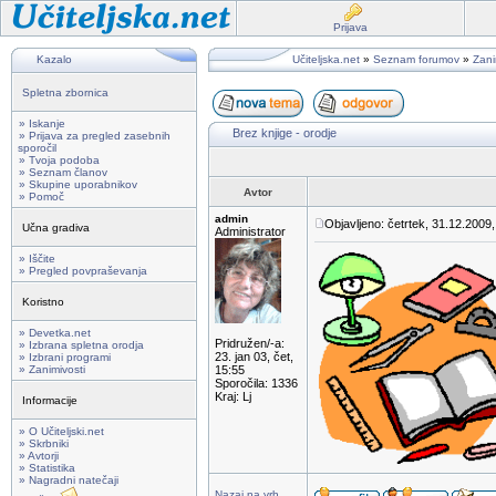
Prijava
Kazalo
Učiteljska.net
»
Seznam forumov
»
Zani
Spletna zbornica
» Iskanje
Brez knjige - orodje
» Prijava za pregled zasebnih
sporočil
» Tvoja podoba
» Seznam članov
» Skupine uporabnikov
Avtor
» Pomoč
admin
Objavljeno: četrtek, 31.12.2009,
Učna gradiva
Administrator
» Iščite
» Pregled povpraševanja
Koristno
» Devetka.net
Pridružen/-a:
» Izbrana spletna orodja
23. jan 03, čet,
» Izbrani programi
» Zanimivosti
15:55
Sporočila: 1336
Kraj: Lj
Informacije
» O Učiteljski.net
» Skrbniki
» Avtorji
» Statistika
» Nagradni natečaji
Nazaj na vrh