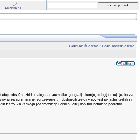
Devetka.net
Poglej prejšnjo temo
::
Poglej naslednjo temo
ebuje obsežno zbirko nalog za matematiko, geografijo, kemijo, biologijo in tuje jezike za
stov ali pa spreminjanje, združevanje, … obstoječih testov v nov test po lastnih željah in
anih testov. Za vsakega posameznega učenca učitelj dobi tudi natančno povratno