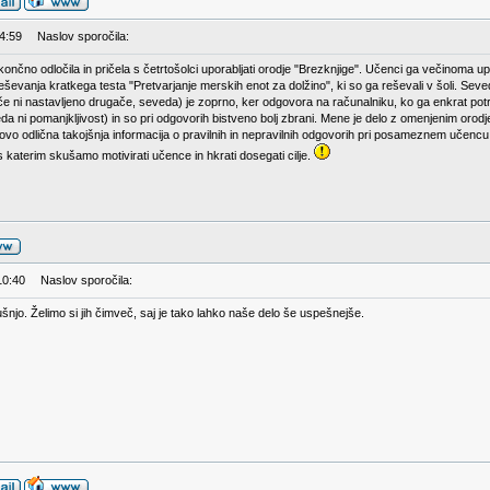
14:59
Naslov sporočila:
nčno odločila in pričela s četrtošolci uporabljati orodje "Brezknjige". Učenci ga večinoma u
eševanja kratkega testa "Pretvarjanje merskih enot za dolžino", ki so ga reševali v šoli. Seve
 (če ni nastavljeno drugače, seveda) je zoprno, ker odgovora na računalniku, ko ga enkrat pot
eda ni pomanjkljivost) in so pri odgovorih bistveno bolj zbrani. Mene je delo z omenjenim orod
otovo odlična takojšnja informacija o pravilnih in nepravilnih odgovorih pri posameznem učencu 
katerim skušamo motivirati učence in hkrati dosegati cilje.
10:40
Naslov sporočila:
njo. Želimo si jih čimveč, saj je tako lahko naše delo še uspešnejše.