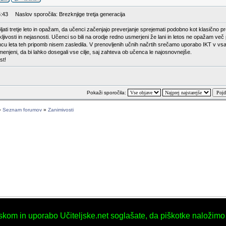
5:43
Naslov sporočila: Brezknjige tretja generacija
ati tretje leto in opažam, da učenci začenjajo preverjanje sprejemati podobno kot klasično preve
ljivosti in nejasnosti. Učenci so bili na orodje redno usmerjeni že lani in letos ne opažam več
b koncu leta teh pripomb nisem zasledila. V prenovljenih učnih načrtih srečamo uporabo IKT 
menjeni, da bi lahko dosegali vse cilje, saj zahteva ob učenca le najosnovnejše.
st!
Pokaži sporočila:
»
Seznam forumov
»
Zanimivosti
iskom in uporabo Učiteljske.net soglašate, da piškotke naložimo
Učiteljska.net © 2003, 2004 Nataša
Powered by
phpBB
© 2001, 2002 phpBB Group