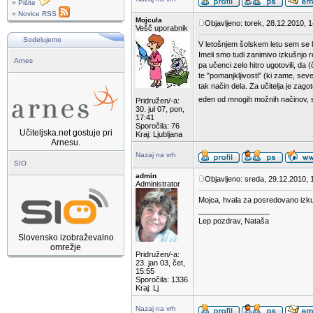
» Pišite
» Novice RSS
Mojcula
Objavljeno: torek, 28.12.2010, 
Vešč uporabnik
Sodelujemo
V letošnjem šolskem letu sem se ko
Imeli smo tudi zanimivo izkušnjo r
Arnes
pa učenci zelo hitro ugotovili, da
te "pomanjkljivosti" (ki zame, sev
tak način dela. Za učitelja je zag
eden od mnogih možnih načinov, s 
Pridružen/-a:
30. jul 07, pon,
17:41
Sporočila: 76
Učiteljska.net gostuje pri
Kraj: Ljubljana
Arnesu.
Nazaj na vrh
SIO
admin
Objavljeno: sreda, 29.12.2010, 
Administrator
Mojca, hvala za posredovano izkuš
_________________
Lep pozdrav, Nataša
Slovensko izobraževalno
omrežje
Pridružen/-a:
23. jan 03, čet,
15:55
Sporočila: 1336
Kraj: Lj
Nazaj na vrh