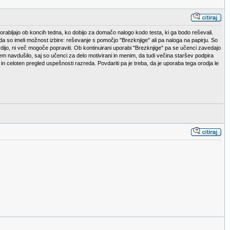
porabljajo ob koncih tedna, ko dobijo za domačo nalogo kodo testa, ki ga bodo reševali.
da so imeli možnost izbire: reševanje s pomočjo "Brezknjige" ali pa naloga na papirju. So
rdijo, ni več mogoče popraviti. Ob kontinuirani uporabi "Brezknjige" pa se učenci zavedajo
jem navdušilo, saj so učenci za delo motivirani in menim, da tudi večina staršev podpira
in celoten pregled uspešnosti razreda. Povdariti pa je treba, da je uporaba tega orodja le