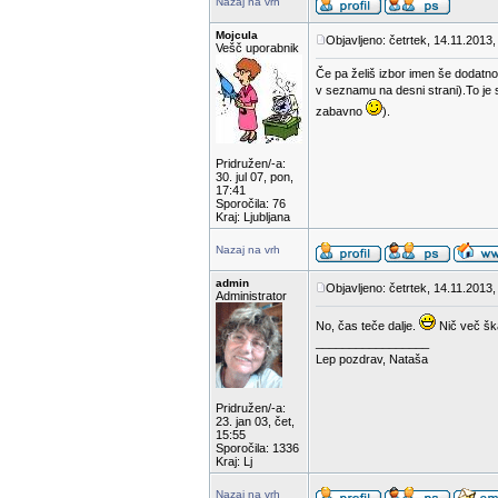
Nazaj na vrh
Mojcula
Objavljeno: četrtek, 14.11.2013,
Vešč uporabnik
Če pa želiš izbor imen še dodatn
v seznamu na desni strani).To je s
zabavno
).
Pridružen/-a:
30. jul 07, pon,
17:41
Sporočila: 76
Kraj: Ljubljana
Nazaj na vrh
admin
Objavljeno: četrtek, 14.11.2013,
Administrator
No, čas teče dalje.
Nič več škat
_________________
Lep pozdrav, Nataša
Pridružen/-a:
23. jan 03, čet,
15:55
Sporočila: 1336
Kraj: Lj
Nazaj na vrh