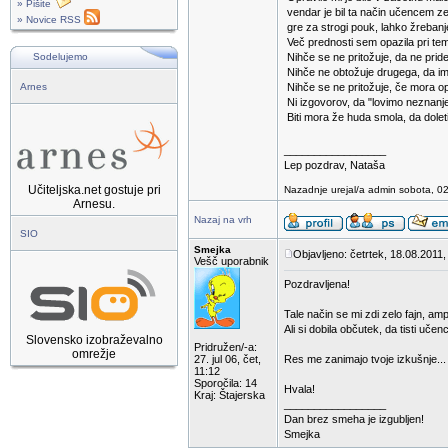
» Pišite
vendar je bil ta način učencem ze
» Novice RSS
gre za strogi pouk, lahko žreban
Več prednosti sem opazila pri te
Sodelujemo
Nihče se ne pritožuje, da ne pride
Nihče ne obtožuje drugega, da ima
Arnes
Nihče se ne pritožuje, če mora op
Ni izgovorov, da "lovimo neznanje
Biti mora že huda smola, da dolet
_________________
Lep pozdrav, Nataša
Učiteljska.net gostuje pri
Nazadnje urejal/a admin sobota, 02
Arnesu.
Nazaj na vrh
SIO
Smejka
Objavljeno: četrtek, 18.08.2011,
Vešč uporabnik
Pozdravljena!
Tale način se mi zdi zelo fajn, am
Ali si dobila občutek, da tisti učen
Slovensko izobraževalno
Pridružen/-a:
omrežje
27. jul 06, čet,
Res me zanimajo tvoje izkušnje...
11:12
Sporočila: 14
Hvala!
Kraj: Štajerska
_________________
Dan brez smeha je izgubljen!
Smejka