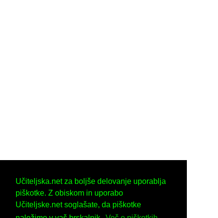
Učiteljska.net za boljše delovanje uporablja
piškotke. Z obiskom in uporabo
Učiteljske.net soglašate, da piškotke
naložimo v vaš brskalnik.
Več o piškotkih