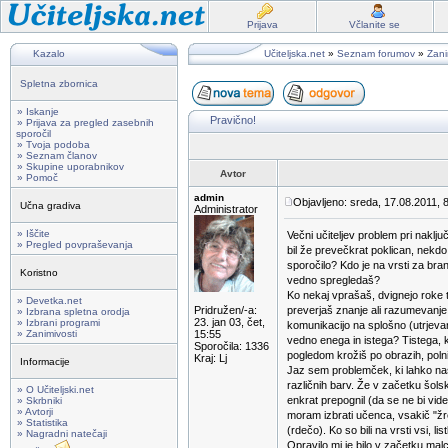
Prijava
Včlanite se
Kazalo
Učiteljska.net
»
Seznam forumov
»
Zani
Spletna zbornica
» Iskanje
Pravično!
» Prijava za pregled zasebnih
sporočil
» Tvoja podoba
» Seznam članov
» Skupine uporabnikov
Avtor
» Pomoč
admin
Objavljeno: sreda, 17.08.2011, 
Učna gradiva
Administrator
» Iščite
Večni učiteljev problem pri naklj
» Pregled povpraševanja
bil že prevečkrat poklican, nekd
sporočilo? Kdo je na vrsti za br
Koristno
vedno spregledaš?
Ko nekaj vprašaš, dvignejo roke trij
» Devetka.net
Pridružen/-a:
preverjaš znanje ali razumevanj
» Izbrana spletna orodja
23. jan 03, čet,
» Izbrani programi
komunikacijo na splošno (utrjeva
» Zanimivosti
15:55
vedno enega in istega? Tistega, ki
Sporočila: 1336
pogledom krožiš po obrazih, poln
Kraj: Lj
Informacije
Jaz sem problemček, ki lahko na
različnih barv. Že v začetku šolsk
» O Učiteljski.net
enkrat prepognil (da se ne bi vide
» Skrbniki
» Avtorji
moram izbrati učenca, vsakič "žr
» Statistika
(rdečo). Ko so bili na vrsti vsi, l
» Nagradni natečaji
Opravilo mi je bilo v začetku ma