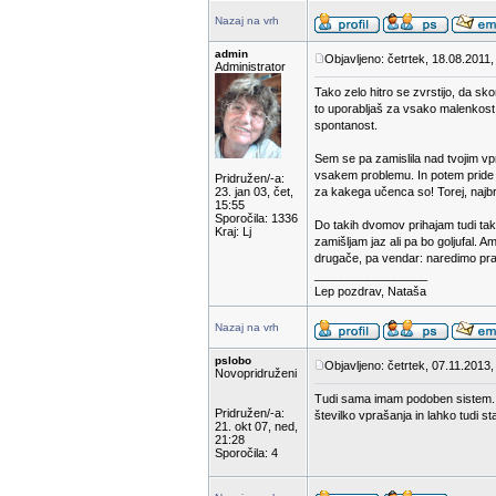
Nazaj na vrh
admin
Objavljeno: četrtek, 18.08.2011,
Administrator
Tako zelo hitro se zvrstijo, da sko
to uporabljaš za vsako malenkost, s
spontanost.
Sem se pa zamislila nad tvojim v
vsakem problemu. In potem pride d
Pridružen/-a:
23. jan 03, čet,
za kakega učenca so! Torej, najbr
15:55
Sporočila: 1336
Do takih dvomov prihajam tudi ta
Kraj: Lj
zamišljam jaz ali pa bo goljufal. 
drugače, pa vendar: naredimo prav
_________________
Lep pozdrav, Nataša
Nazaj na vrh
pslobo
Objavljeno: četrtek, 07.11.2013,
Novopridruženi
Tudi sama imam podoben sistem. U
Pridružen/-a:
številko vprašanja in lahko tudi s
21. okt 07, ned,
21:28
Sporočila: 4