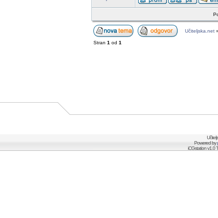
Po
Učiteljska.net
Stran
1
od
1
Učitel
Powered by
iCGstation v1.0