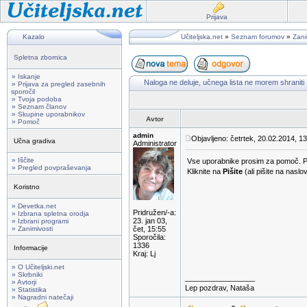
Prijava
Kazalo
Učiteljska.net
»
Seznam forumov
»
Zani
Spletna zbornica
» Iskanje
Naloga ne deluje, učnega lista ne morem shraniti .
» Prijava za pregled zasebnih
sporočil
» Tvoja podoba
» Seznam članov
» Skupine uporabnikov
Avtor
» Pomoč
admin
Objavljeno: četrtek, 20.02.2014, 1
Učna gradiva
Administrator
» Iščite
Vse uporabnike prosim za pomoč. Pro
» Pregled povpraševanja
Kliknite na
Pišite
(ali pišite na naslo
Koristno
» Devetka.net
Pridružen/-a:
» Izbrana spletna orodja
23. jan 03,
» Izbrani programi
» Zanimivosti
čet, 15:55
Sporočila:
1336
Informacije
Kraj: Lj
» O Učiteljski.net
» Skrbniki
_________________
» Avtorji
Lep pozdrav, Nataša
» Statistika
» Nagradni natečaji