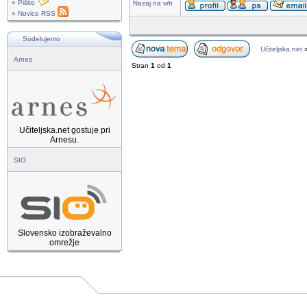
» Pišite
Nazaj na vrh
» Novice RSS
Sodelujemo
Učiteljska.net
Arnes
Stran
1
od
1
Učiteljska.net gostuje pri
Arnesu.
SIO
Slovensko izobraževalno
omrežje