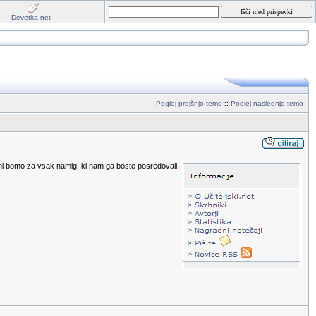
Devetka.net
Poglej prejšnjo temo
::
Poglej naslednjo temo
ni bomo za vsak namig, ki nam ga boste posredovali.