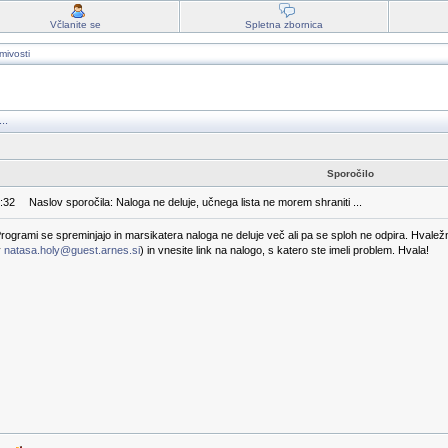
Včlanite se
Spletna zbornica
mivosti
..
Sporočilo
3:32
Naslov sporočila: Naloga ne deluje, učnega lista ne morem shraniti ...
grami se spreminjajo in marsikatera naloga ne deluje več ali pa se sploh ne odpira. Hvalež
v
natasa.holy@guest.arnes.si
) in vnesite link na nalogo, s katero ste imeli problem. Hvala!