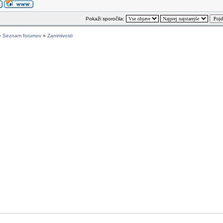
Pokaži sporočila:
»
Seznam forumov
»
Zanimivosti