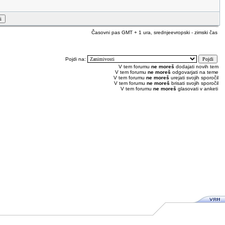
Časovni pas GMT + 1 ura, srednjeevropski - zimski čas
Pojdi na:
V tem forumu
ne moreš
dodajati novih tem
V tem forumu
ne moreš
odgovarjati na teme
V tem forumu
ne moreš
urejati svojih sporočil
V tem forumu
ne moreš
brisati svojih sporočil
V tem forumu
ne moreš
glasovati v anketi