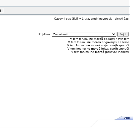
Časovni pas GMT + 1 ura, srednjeevropski - zimski čas
Pojdi na:
V tem forumu
ne moreš
dodajati novih tem
V tem forumu
ne moreš
odgovarjati na teme
V tem forumu
ne moreš
urejati svojih sporočil
V tem forumu
ne moreš
brisati svojih sporočil
V tem forumu
ne moreš
glasovati v anketi