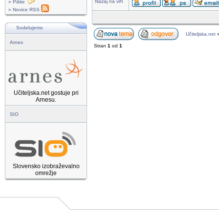
Nazaj na vrh
» Pišite
» Novice RSS
Sodelujemo
Učiteljska.net
Arnes
Stran
1
od
1
Učiteljska.net gostuje pri
Arnesu.
SIO
Slovensko izobraževalno
omrežje