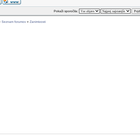
Pokaži sporočila:
»
Seznam forumov
»
Zanimivosti