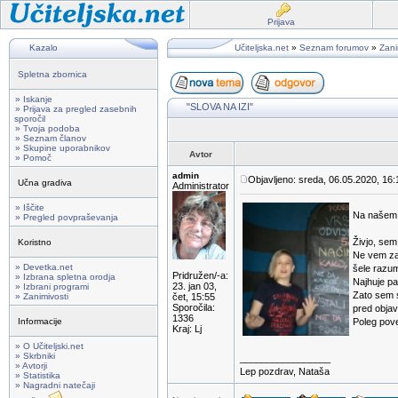
Prijava
Kazalo
Učiteljska.net
»
Seznam forumov
»
Zani
Spletna zbornica
» Iskanje
"SLOVA NA IZI"
» Prijava za pregled zasebnih
sporočil
» Tvoja podoba
» Seznam članov
» Skupine uporabnikov
Avtor
» Pomoč
admin
Objavljeno: sreda, 06.05.2020, 16:
Učna gradiva
Administrator
» Iščite
Na našem 
» Pregled povpraševanja
Živjo, sem
Koristno
Ne vem za 
» Devetka.net
šele razume
Pridružen/-a:
» Izbrana spletna orodja
Najhuje pa
23. jan 03,
» Izbrani programi
Zato sem s
» Zanimivosti
čet, 15:55
Sporočila:
pred objav
1336
Informacije
Poleg pove
Kraj: Lj
» O Učiteljski.net
» Skrbniki
_________________
» Avtorji
Lep pozdrav, Nataša
» Statistika
» Nagradni natečaji