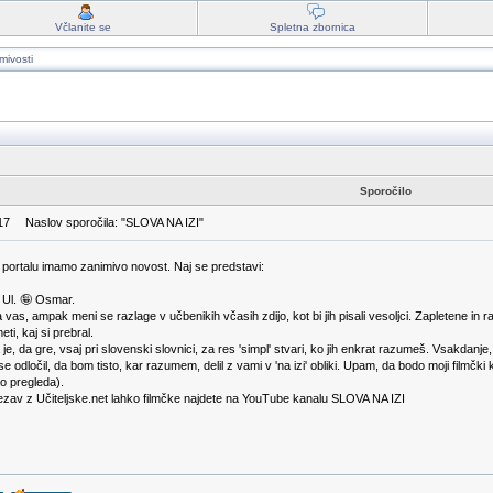
Včlanite se
Spletna zbornica
mivosti
Sporočilo
17
Naslov sporočila: "SLOVA NA IZI"
portalu imamo zanimivo novost. Naj se predstavi:
 Ul. 🤪 Osmar.
vas, ampak meni se razlage v učbenikih včasih zdijo, kot bi jih pisali vesoljci. Zapletene in
ti, kaj si prebral.
 je, da gre, vsaj pri slovenski slovnici, za res 'simpl' stvari, ko jih enkrat razumeš. Vsakdanj
e odločil, da bom tisto, kar razumem, delil z vami v 'na izi' obliki. Upam, da bodo moji filmč
o pregleda).
zav z Učiteljske.net lahko filmčke najdete na YouTube kanalu SLOVA NA IZI