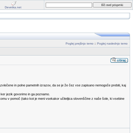
Devetka.net
Poglej prejšnjo temo
::
Poglej naslednjo temo
 razvlečene in polne pametnih izrazov, da se je že čez vse zapisano nemogoče prebiti, kaj
e, ker jezik govorimo in ga poznamo.
ki komu v pomoč (tako kot je meni vsekakor učiteljica slovenščine z naše šole, ki vsebine