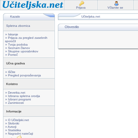
Prijava
Včlanite se
Kazalo
Učiteljska.net
Spletna zbornica
Obvestilo
» Iskanje
» Prijava za pregled zasebnih
sporočil
» Tvoja podoba
» Seznam članov
» Skupine uporabnikov
» Pomoč
Učna gradiva
» Iščite
» Pregled povpraševanja
Koristno
» Devetka.net
» Izbrana spletna orodja
» Izbrani programi
» Zanimivosti
Informacije
» O Učiteljski.net
» Skrbniki
» Avtorji
» Statistika
» Nagradni natečaji