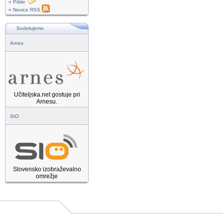
» Pišite
» Novice RSS
Sodelujemo
Arnes
Učiteljska.net gostuje pri
Arnesu.
SIO
Slovensko izobraževalno
omrežje