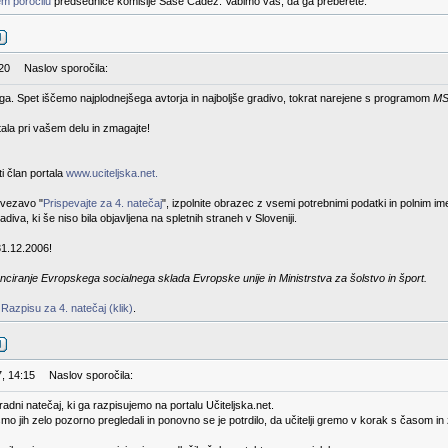
m poročilu
predsednice komisije Saše Čadež. Vabimo vas, da ga preberete.
:20
Naslov sporočila:
rtega. Spet iščemo najplodnejšega avtorja in najboljše gradivo, tokrat narejene s programom
MS
stala pri vašem delu in zmagajte!
i član portala
www.uciteljska.net.
ovezavo "
Prispevajte za 4. natečaj
", izpolnite obrazec z vsemi potrebnimi podatki in polnim i
diva, ki še niso bila objavljena na spletnih straneh v Sloveniji.
31.12.2006!
nciranje Evropskega socialnega sklada Evropske unije in Ministrstva za šolstvo in šport.
v
Razpisu za 4. natečaj (klik)
.
7, 14:15
Naslov sporočila:
gradni natečaj, ki ga razpisujemo na portalu Učiteljska.net.
smo jih zelo pozorno pregledali in ponovno se je potrdilo, da učitelji gremo v korak s časom i