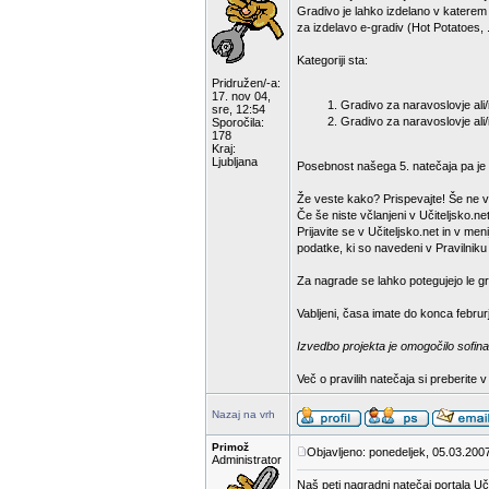
Gradivo je lahko izdelano v katerem
za izdelavo e-gradiv (Hot Potatoes, .
Kategoriji sta:
Pridružen/-a:
17. nov 04,
Gradivo za naravoslovje ali/i
sre, 12:54
Gradivo za naravoslovje ali/
Sporočila:
178
Kraj:
Ljubljana
Posebnost našega 5. natečaja pa je d
Že veste kako? Prispevajte! Še ne v
Če še niste včlanjeni v Učiteljsko.net
Prijavite se v Učiteljsko.net in v m
podatke, ki so navedeni v Pravilniku
Za nagrade se lahko potegujejo le gra
Vabljeni, časa imate do konca februr
Izvedbo projekta je omogočilo sofina
Več o pravilih natečaja si preberite 
Nazaj na vrh
Primož
Objavljeno: ponedeljek, 05.03.200
Administrator
Naš peti nagradni natečaj portala Uči