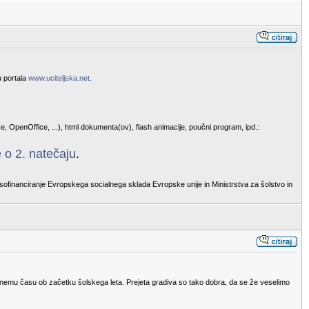
u portala
www.uciteljska.net.
e, OpenOffice, ...), html dokumenta(ov), flash animacije, poučni program, ipd.:
 o 2. natečaju
.
sofinanciranje Evropskega socialnega sklada Evropske unije in Ministrstva za šolstvo in
eugodnemu času ob začetku šolskega leta. Prejeta gradiva so tako dobra, da se že veselimo