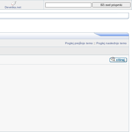
Devetka.net
Poglej prejšnjo temo
::
Poglej naslednjo temo