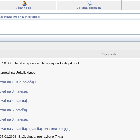
Včlanite se
Spletna zbornica
ši strani, mnenja in predlogi
Sporočilo
, 18:39
Naslov sporočila: Natečaji na Učiteljski.net
tečaji na Učiteljski.net.
ali na 1. in 2. natečaju.
vali na 3. natečaju.
vali na 4. natečaju.
vali na 5. natečaju.
vali na 6. natečaju.
vali na 7. natečaju (natečaju Mladinske knjige).
04.02.2008, 8:13; skupaj popravljeno 7 krat