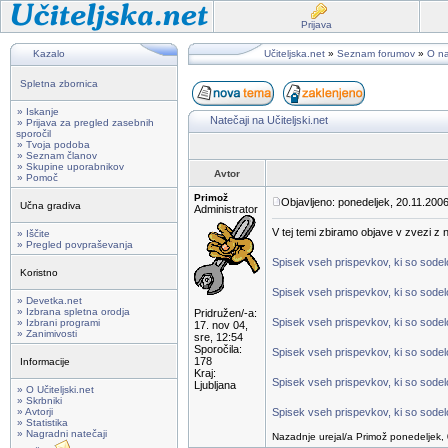
Prijava
Kazalo
Učiteljska.net
»
Seznam forumov
»
O na
Spletna zbornica
» Iskanje
Natečaji na Učiteljski.net
» Prijava za pregled zasebnih
sporočil
» Tvoja podoba
» Seznam članov
» Skupine uporabnikov
Avtor
» Pomoč
Primož
Objavljeno: ponedeljek, 20.11.2006
Učna gradiva
Administrator
V tej temi zbiramo objave v zvezi z na
» Iščite
» Pregled povpraševanja
Spisek vseh prispevkov, ki so sodelov
Koristno
Spisek vseh prispevkov, ki so sodelo
» Devetka.net
» Izbrana spletna orodja
Pridružen/-a:
Spisek vseh prispevkov, ki so sodelo
» Izbrani programi
17. nov 04,
» Zanimivosti
sre, 12:54
Sporočila:
Spisek vseh prispevkov, ki so sodelo
178
Informacije
Kraj:
Spisek vseh prispevkov, ki so sodelo
Ljubljana
» O Učiteljski.net
» Skrbniki
» Avtorji
Spisek vseh prispevkov, ki so sodelo
» Statistika
» Nagradni natečaji
Nazadnje urejal/a Primož ponedeljek, 