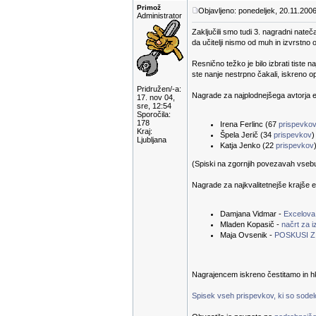
Primož
Objavljeno: ponedeljek, 20.11.2006
Administrator
Zaključili smo tudi 3. nagradni nateč
da učitelji nismo od muh in izvrstno 
Resnično težko je bilo izbrati tiste n
ste nanje nestrpno čakali, iskreno 
Pridružen/-a:
Nagrade za najplodnejšega avtorja e-
17. nov 04,
sre, 12:54
Sporočila:
178
Irena Ferlinc (67
prispevko
Kraj:
Špela Jerič (34
prispevkov
)
Ljubljana
Katja Jenko (22
prispevkov
(Spiski na zgornjih povezavah vsebuje
Nagrade za najkvalitetnejše krajše e
Damjana Vidmar -
Excelova
Mladen Kopasič -
načrt za 
Maja Ovsenik -
POSKUSI Z 
Nagrajencem iskreno čestitamo in hk
Spisek vseh prispevkov, ki so sodelov