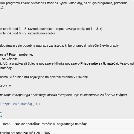
 koli programu zbirke
Microsoft Office
ali
Open Office.org
, ali drugih programih, primernih
..).
n tehniko od 1. - 5. razreda devetletke (spoznavanje okolja od 1. - 3. r).
in tehniko od 6. - 9. razreda devetletke.
odatna in zelo posebna nagrada za tistega, ki bo prispeval največje število gradiv.
este? Potem preberite:
, se včlanite.
eniju Učna gradiva ali Spletne povezave kliknite povezavo
Prispevajte za 5. natečaj
. Vsako od 
 natečaja.
diva, ki še niso bila objavljena na spletnih straneh v Sloveniji.
ja 2007!
nciranje Evropskega socialnega sklada Evropske unije in Ministrstva za šolstvo in šport.
v
Razpisu za 5. natečaj (klik)
.
7, 10:46
Naslov sporočila: Poročilo 5. nagradnega natačaja
teljske.net smo zaključili 28.2.2007.