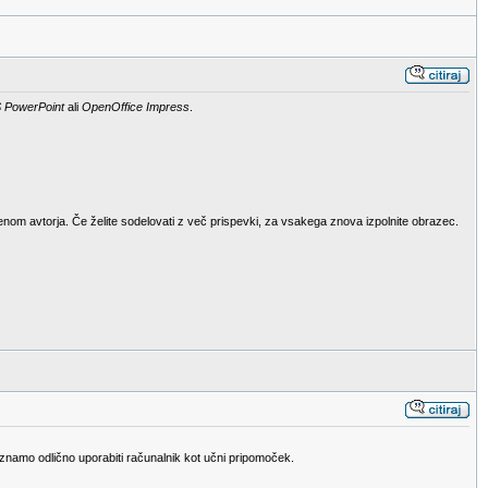
 PowerPoint
ali
OpenOffice Impress
.
menom avtorja. Če želite sodelovati z več prispevki, za vsakega znova izpolnite obrazec.
n znamo odlično uporabiti računalnik kot učni pripomoček.