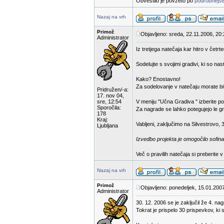
Obvestilo je povzeto po
podrobnejše
Nazaj na vrh
Primož
Objavljeno: sreda, 22.11.2006, 20
Administrator
Iz tretjega natečaja kar hitro v čet
Sodelujte s svojimi gradivi, ki so na
Kako? Enostavno!
Za sodelovanje v natečaju morate bit
Pridružen/-a:
17. nov 04,
sre, 12:54
V meniju "Učna Gradiva " izberite p
Sporočila:
Za nagrade se lahko potegujejo le gra
178
Kraj:
Vabljeni, zaključimo na Silvestrovo, 
Ljubljana
Izvedbo projekta je omogočilo sofina
Več o pravilih natečaja si preberite 
Nazaj na vrh
Primož
Objavljeno: ponedeljek, 15.01.200
Administrator
30. 12. 2006 se je zaključil že 4. na
Tokrat je prispelo 30 prispevkov, ki 