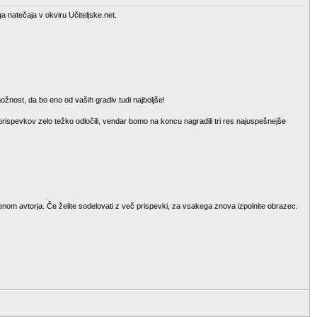
a natečaja v okviru Učiteljske.net.
ožnost, da bo eno od vaših gradiv tudi najboljše!
 prispevkov zelo težko odločili, vendar bomo na koncu nagradili tri res najuspešnejše
menom avtorja. Če želite sodelovati z več prispevki, za vsakega znova izpolnite obrazec.