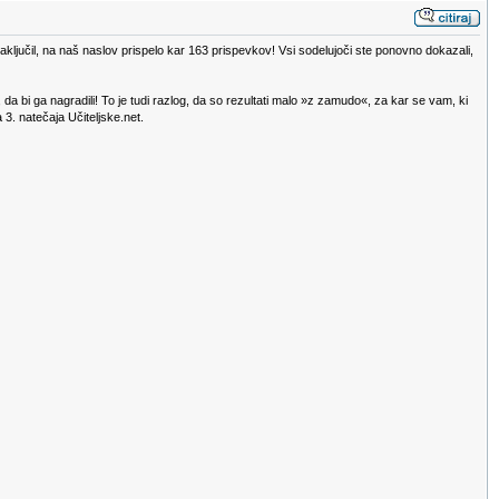
zaključil, na naš naslov prispelo kar 163 prispevkov! Vsi sodelujoči ste ponovno dokazali,
o, da bi ga nagradili! To je tudi razlog, da so rezultati malo »z zamudo«, za kar se vam, ki
3. natečaja Učiteljske.net.