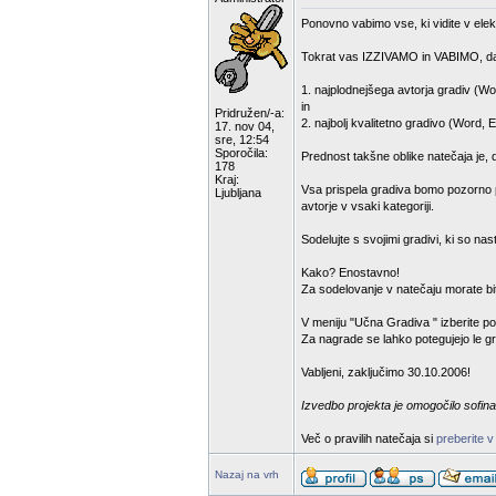
Ponovno vabimo vse, ki vidite v elek
Tokrat vas IZZIVAMO in VABIMO, da
1. najplodnejšega avtorja gradiv (Wo
in
Pridružen/-a:
2. najbolj kvalitetno gradivo (Word, 
17. nov 04,
sre, 12:54
Sporočila:
Prednost takšne oblike natečaja je, 
178
Kraj:
Vsa prispela gradiva bomo pozorno pr
Ljubljana
avtorje v vsaki kategoriji.
Sodelujte s svojimi gradivi, ki so na
Kako? Enostavno!
Za sodelovanje v natečaju morate bit
V meniju "Učna Gradiva " izberite p
Za nagrade se lahko potegujejo le gra
Vabljeni, zaključimo 30.10.2006!
Izvedbo projekta je omogočilo sofina
Več o pravilih natečaja si
preberite v
Nazaj na vrh