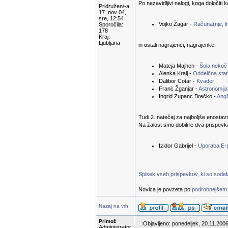
Po nezavidljivi nalogi, koga določiti 
Pridružen/-a:
17. nov 04,
sre, 12:54
Vojko Žagar -
Računa(nje, ln
Sporočila:
178
Kraj:
Ljubljana
in ostali nagrajenci, nagrajenke:
Mateja Majhen -
Šola nekoč
Alenka Kralj -
Oddelčna stati
Dalibor Cotar -
Kvader
Franc Žganjar -
Astronomija
Ingrid Zupanc Brečko -
Ang
Tudi 2. natečaj za najboljše enostav
Na žalost smo dobili le dva prispevk
Izidor Gabrijel -
Uporaba E-
Spisek vseh prispevkov, ki so sodelov
Novica je povzeta po
podrobnejšem 
Nazaj na vrh
Primož
Objavljeno: ponedeljek, 20.11.2006
Administrator