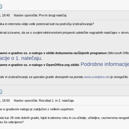
, 18:40
Naslov sporočila: Prvi in drugi natečaj
ika in interneta vidijo velik potencial tudi na področju izobraževanja?
rati izzivamo, da se s svojimi elektronskimi prispevki udeležite nagradnih natečajev v okvir
tavno e-gradivo oz. e-nalogo v obliki dokumenta razširjenih programov
(Microsoft Offic
cije o 1. natečaju
.
Podrobne informacije
avno e-gradivo oz. e-nalogo v OpenOffice.org obliki
:
adiv in izobraževanje za uporabo gradiv dostopnih na portalu
www.uciteljska.net
je omogočilo 
, 18:50
Naslov sporočila: Rezultati 1. in 2. natečaja
no e-gradivo/e-nalogo je zaključen z velikim uspehom.
prejela kar 28 zelo dobrih gradiv, kljub kratkemu roku in za učitelje, učiteljice, razmeroma n
hko še odkrijemo?