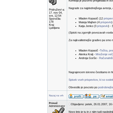
Komisija je pozorno pregledala in oc
Nagrade za najplodnejšega avtorja, a
Pridružen/-a:
17. nov 04,
sre, 12:54
Mladen Kopasič (12
prispe
Sporočila:
178
Mateja Majhen (4
prispevki
)
Kraj:
Katja Jenko (3
prispevki
) - 
Ljubljana
(Spiski na zgornjih povezavah vsebuje
Za najkvalitetnejše gradivo pa smo n
Mladen Kopasič -
Točka, prem
Alenka Kralj -
Množenje večj
Andreja Gorše -
Računalnišk
Nagrajencem iskreno čestitamo in hk
Spisek vseh prispevkov, ki so sodelov
Obvestilo je povzeto po
podrobnejše
Nazaj na vrh
Primož
Objavljeno: petek, 26.01.2007, 16
Administrator
Novo leto je tu in z njim tudi nasled