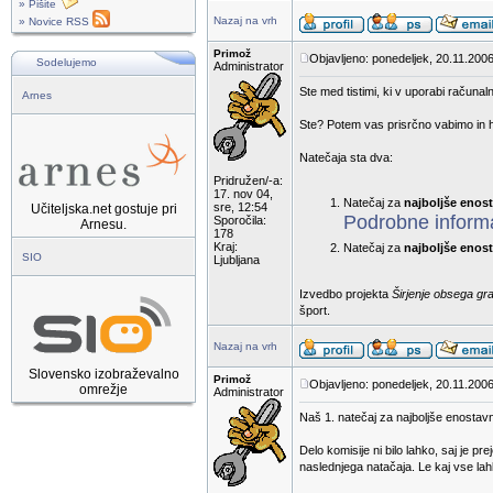
» Pišite
Nazaj na vrh
» Novice RSS
Primož
Objavljeno: ponedeljek, 20.11.2006
Sodelujemo
Administrator
Ste med tistimi, ki v uporabi računaln
Arnes
Ste? Potem vas prisrčno vabimo in hk
Natečaja sta dva:
Pridružen/-a:
17. nov 04,
Natečaj za
najboljše enos
sre, 12:54
Učiteljska.net gostuje pri
Podrobne informa
Sporočila:
Arnesu.
178
Kraj:
Natečaj za
najboljše enost
SIO
Ljubljana
Izvedbo projekta
Širjenje obsega gr
šport.
Nazaj na vrh
Slovensko izobraževalno
Primož
Objavljeno: ponedeljek, 20.11.2006
omrežje
Administrator
Naš 1. natečaj za najboljše enostav
Delo komisije ni bilo lahko, saj je 
naslednjega natačaja. Le kaj vse la