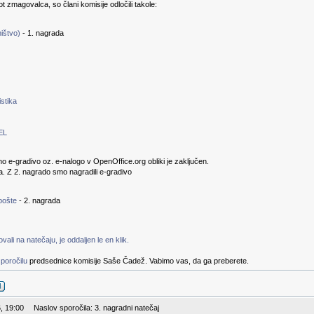
kot zmagovalca, so člani komisije odločili takole:
ištvo)
- 1. nagrada
stika
EL
no e-gradivo oz. e-nalogo v OpenOffice.org obliki je zaključen.
a. Z 2. nagrado smo nagradili e-gradivo
pošte
- 2. nagrada
ali na natečaju, je oddaljen le en klik.
poročilu
predsednice komisije Saše Čadež. Vabimo vas, da ga preberete.
, 19:00
Naslov sporočila: 3. nagradni natečaj