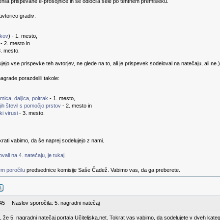
enila prispevane e-prosojnice in se odločila šele po tehtnem premisleku.
vtorico gradiv:
vkov
) - 1. mesto,
 - 2. mesto in
3. mesto.
jo vse prispevke teh avtorjev, ne glede na to, ali je prispevek sodeloval na natečaju, ali ne.)
agrade porazdelili takole:
ica, daljica, poltrak
- 1. mesto,
ih števil s pomočjo prstov
- 2. mesto in
i virusi
- 3. mesto.
rati vabimo, da še naprej sodelujejo z nami.
ali na 4. natečaju, je tukaj.
m poročilu
predsednice komisije Saše Čadež. Vabimo vas, da ga preberete.
:45
Naslov sporočila: 5. nagradni natečaj
nji, že 5. nagradni natečaj portala Učiteljska.net. Tokrat vas vabimo, da sodelujete v dveh kateg