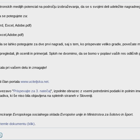
tronskih medijih potencial na področju izobraževanja, da se s svojimi deli udeležite nagradneg
 se potegujete za:
rd, Excel, Adobe.pdf)
Excel,Adobe.pdf)
da se lahko potegujete za dve prvi nagradi, saj s tem, ko prispevate veliko gradiv, povečate m
egledali, jih ocenili in primerjali. Sploh ne dvomimo, da se bomo v poplavi vaših res odličnih
stala pri vašem delu in zmagajte!
i član portala
www.uciteljska.net.
ovezavo "
Prispevajte za 3. natečaj
", izpolnite obrazec z vsemi potrebnimi podatki in polnim i
diva, ki še niso bila objavljena na spletnih straneh v Sloveniji.
nciranje Evropskega socialnega sklada Evropske unije in Ministrstva za šolstvo in šport.
 temle dokumentu (klik)
.