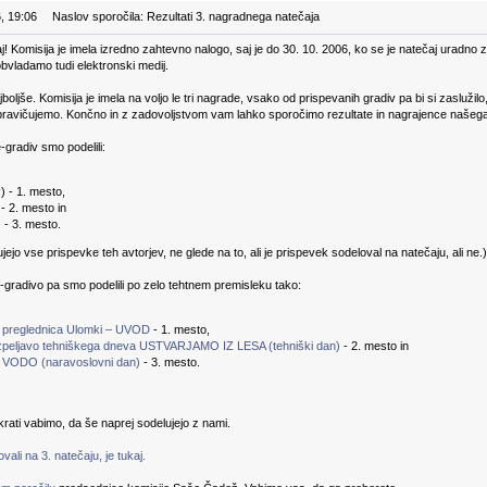
, 19:06
Naslov sporočila: Rezultati 3. nagradnega natečaja
aj! Komisija je imela izredno zahtevno nalogo, saj je do 30. 10. 2006, ko se je natečaj uradno 
obvladamo tudi elektronski medij.
ajboljše. Komisija je imela na voljo le tri nagrade, vsako od prispevanih gradiv pa bi si zaslužil
opravičujemo. Končno in z zadovoljstvom vam lahko sporočimo rezultate in nagrajence našega 
gradiv smo podelili:
v
) - 1. mesto,
 - 2. mesto in
) - 3. mesto.
jo vse prispevke teh avtorjev, ne glede na to, ali je prispevek sodeloval na natečaju, ali ne.)
-gradivo pa smo podelili po zelo tehtnem premisleku tako:
 preglednica Ulomki – UVOD
- 1. mesto,
izpeljavo tehniškega dneva USTVARJAMO IZ LESA (tehniški dan)
- 2. mesto in
VODO (naravoslovni dan)
- 3. mesto.
rati vabimo, da še naprej sodelujejo z nami.
ali na 3. natečaju, je tukaj.