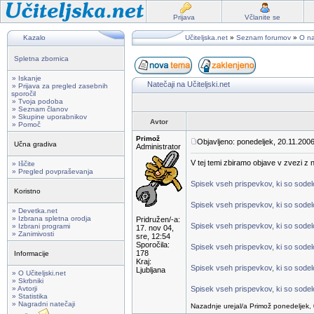
Prijava
Včlanite se
Kazalo
Učiteljska.net
»
Seznam forumov
»
O na
Spletna zbornica
» Iskanje
Natečaji na Učiteljski.net
» Prijava za pregled zasebnih
sporočil
» Tvoja podoba
» Seznam članov
» Skupine uporabnikov
Avtor
» Pomoč
Primož
Objavljeno: ponedeljek, 20.11.2006
Učna gradiva
Administrator
V tej temi zbiramo objave v zvezi z na
» Iščite
» Pregled povpraševanja
Spisek vseh prispevkov, ki so sodelov
Koristno
Spisek vseh prispevkov, ki so sodelo
» Devetka.net
» Izbrana spletna orodja
Pridružen/-a:
Spisek vseh prispevkov, ki so sodelo
» Izbrani programi
17. nov 04,
» Zanimivosti
sre, 12:54
Sporočila:
Spisek vseh prispevkov, ki so sodelo
178
Informacije
Kraj:
Spisek vseh prispevkov, ki so sodelo
Ljubljana
» O Učiteljski.net
» Skrbniki
» Avtorji
Spisek vseh prispevkov, ki so sodelo
» Statistika
» Nagradni natečaji
Nazadnje urejal/a Primož ponedeljek, 