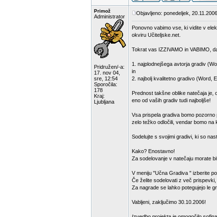
Primož
Objavljeno: ponedeljek, 20.11.2006
Administrator
Ponovno vabimo vse, ki vidite v elek
okviru Učiteljske.net.
Tokrat vas IZZIVAMO in VABIMO, da
1. najplodnejšega avtorja gradiv (Wo
Pridružen/-a:
in
17. nov 04,
sre, 12:54
2. najbolj kvalitetno gradivo (Word, 
Sporočila:
178
Prednost takšne oblike natečaja je, 
Kraj:
eno od vaših gradiv tudi najboljše!
Ljubljana
Vsa prispela gradiva bomo pozorno pr
zelo težko odločili, vendar bomo na k
Sodelujte s svojimi gradivi, ki so na
Kako? Enostavno!
Za sodelovanje v natečaju morate bit
V meniju "Učna Gradiva " izberite p
Če želite sodelovati z več prispevki
Za nagrade se lahko potegujejo le gra
Vabljeni, zaključimo 30.10.2006!
Izvedbo projekta je omogočilo sofina