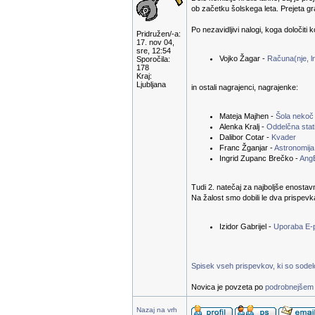
ob začetku šolskega leta. Prejeta g
Po nezavidljivi nalogi, koga določiti 
Pridružen/-a:
17. nov 04,
sre, 12:54
Vojko Žagar -
Računa(nje, ln
Sporočila:
178
Kraj:
Ljubljana
in ostali nagrajenci, nagrajenke:
Mateja Majhen -
Šola nekoč
Alenka Kralj -
Oddelčna stati
Dalibor Cotar -
Kvader
Franc Žganjar -
Astronomija
Ingrid Zupanc Brečko -
Ang
Tudi 2. natečaj za najboljše enostav
Na žalost smo dobili le dva prispevk
Izidor Gabrijel -
Uporaba E-
Spisek vseh prispevkov, ki so sodelov
Novica je povzeta po
podrobnejšem 
Nazaj na vrh