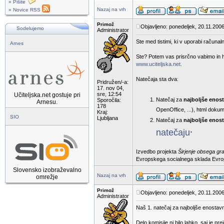
» Pišite
Nazaj na vrh
» Novice RSS
Primož
Objavljeno: ponedeljek, 20.11.2006
Sodelujemo
Administrator
Ste med tistimi, ki v uporabi računaln
Arnes
Ste? Potem vas prisrčno vabimo in hk
www.uciteljska.net.
Natečaja sta dva:
Pridružen/-a:
17. nov 04,
sre, 12:54
Učiteljska.net gostuje pri
Natečaj za
najboljše enos
Sporočila:
Arnesu.
178
OpenOffice, ...), html dokum
Kraj:
SIO
Ljubljana
Natečaj za
najboljše enost
.
natečaju
Izvedbo projekta
Širjenje obsega gr
Evropskega socialnega sklada Evropsk
Slovensko izobraževalno
Nazaj na vrh
omrežje
Primož
Objavljeno: ponedeljek, 20.11.2006
Administrator
Naš 1. natečaj za najboljše enostav
Delo komisije ni bilo lahko, saj je p