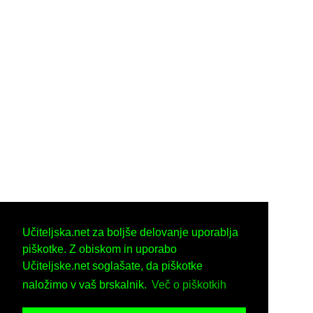
Učiteljska.net za boljše delovanje uporablja
piškotke. Z obiskom in uporabo
Učiteljske.net soglašate, da piškotke
naložimo v vaš brskalnik.
Več o piškotkih