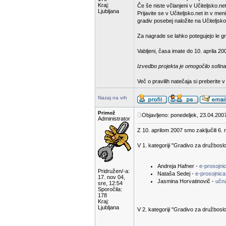
Kraj:
Če še niste včlanjeni v Učiteljsko.net
Ljubljana
Prijavite se v Učiteljsko.net in v m
gradiv posebej naložite na Učiteljsko
Za nagrade se lahko potegujejo le gra
Vabljeni, časa imate do 10. aprila 20
Izvedbo projekta je omogočilo sofina
Več o pravilih natečaja si preberite 
Nazaj na vrh
Primož
Objavljeno: ponedeljek, 23.04.2007
Administrator
Z 10. aprilom 2007 smo zaključili 6. 
V 1. kategoriji "Gradivo za družbosl
Andreja Hafner -
e-prosojn
Pridružen/-a:
Nataša Sedej -
e-prosojnica
17. nov 04,
Jasmina Horvatinovič -
učn
sre, 12:54
Sporočila:
178
Kraj:
Ljubljana
V 2. kategoriji "Gradivo za družboslo