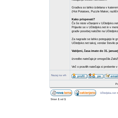
Gradiva so lahko izdelana v katere
(Hot Potatoes, Puzzle Maker, različn
Kako prispevati?
Če še niste včlanjeni v Učiteljsko.net,
Prijavite se v Učiteljsko.net in v m
gradiv posebej naložite na Učiteljsko
Za nagrade se lahko potegujejo le gr
Učiteljske.net takoj, vendar število
Vabljeni, časa imate do 31. januar
Izvedbo natečaja je omogočila Založb
Več o pravilih natečaja si preberite 
Nazaj na vrh
Po
Učiteljska.net
Stran
1
od
1