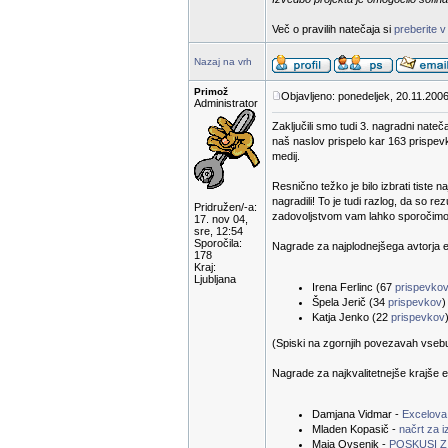
Več o pravilih natečaja si
preberite v
Nazaj na vrh
Primož
Objavljeno: ponedeljek, 20.11.2006
Administrator
Zaključili smo tudi 3. nagradni nateč
naš naslov prispelo kar 163 prispevk
medij.
Resnično težko je bilo izbrati tiste n
nagradili! To je tudi razlog, da so 
Pridružen/-a:
zadovoljstvom vam lahko sporočimo r
17. nov 04,
sre, 12:54
Sporočila:
Nagrade za najplodnejšega avtorja e-
178
Kraj:
Ljubljana
Irena Ferlinc (67
prispevko
Špela Jerič (34
prispevkov
)
Katja Jenko (22
prispevkov
(Spiski na zgornjih povezavah vsebuje
Nagrade za najkvalitetnejše krajše e
Damjana Vidmar -
Excelova
Mladen Kopasič -
načrt za 
Maja Ovsenik -
POSKUSI Z 