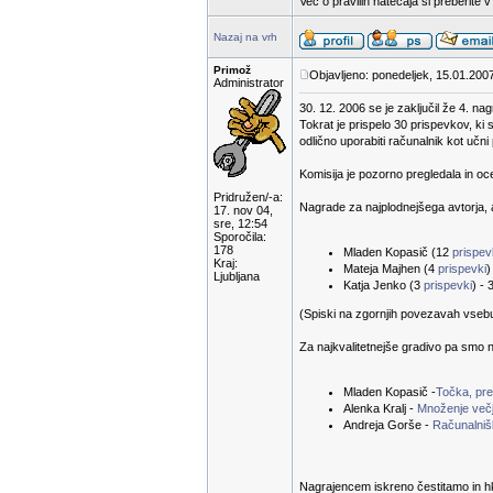
Več o pravilih natečaja si preberite 
Nazaj na vrh
Primož
Objavljeno: ponedeljek, 15.01.200
Administrator
30. 12. 2006 se je zaključil že 4. na
Tokrat je prispelo 30 prispevkov, ki 
odlično uporabiti računalnik kot učn
Komisija je pozorno pregledala in oc
Pridružen/-a:
Nagrade za najplodnejšega avtorja, a
17. nov 04,
sre, 12:54
Sporočila:
178
Mladen Kopasič (12
prispe
Kraj:
Mateja Majhen (4
prispevki
)
Ljubljana
Katja Jenko (3
prispevki
) - 
(Spiski na zgornjih povezavah vsebuje
Za najkvalitetnejše gradivo pa smo n
Mladen Kopasič -
Točka, prem
Alenka Kralj -
Množenje večj
Andreja Gorše -
Računalnišk
Nagrajencem iskreno čestitamo in hk