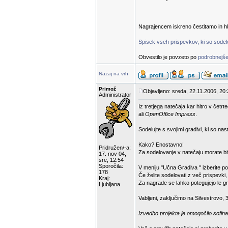
Nagrajencem iskreno čestitamo in hk
Spisek vseh prispevkov, ki so sodelov
Obvestilo je povzeto po
podrobnejše
Nazaj na vrh
Primož
Objavljeno: sreda, 22.11.2006, 20
Administrator
Iz tretjega natečaja kar hitro v čet
ali
OpenOffice Impress
.
Sodelujte s svojimi gradivi, ki so na
Kako? Enostavno!
Pridružen/-a:
Za sodelovanje v natečaju morate bit
17. nov 04,
sre, 12:54
Sporočila:
V meniju "Učna Gradiva " izberite p
178
Če želite sodelovati z več prispevki
Kraj:
Za nagrade se lahko potegujejo le gra
Ljubljana
Vabljeni, zaključimo na Silvestrovo, 
Izvedbo projekta je omogočilo sofina