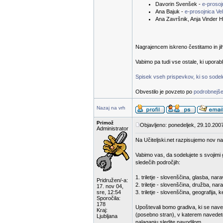
Davorin Svenšek -
e-proso
Ana Bajuk -
e-prosojnica Ve
Ana Završnik, Anja Vinder H
Nagrajencem iskreno čestitamo in ji
Vabimo pa tudi vse ostale, ki uporab
Spisek vseh prispevkov, ki so sodelov
Obvestilo je povzeto po
podrobnejše
Nazaj na vrh
Primož
Objavljeno: ponedeljek, 29.10.200
Administrator
Na Učiteljski.net razpisujemo nov na
Vabimo vas, da sodelujete s svojimi 
sledečih področjih:
1. triletje - slovenščina, glasba, n
Pridružen/-a:
2. triletje - slovenščina, družba, nar
17. nov 04,
sre, 12:54
3. triletje - slovenščina, geografija,
Sporočila:
178
Upoštevali bomo gradiva, ki se nave
Kraj:
(posebno stran), v katerem navedete
Ljubljana
nalaganju sledite navodilom.