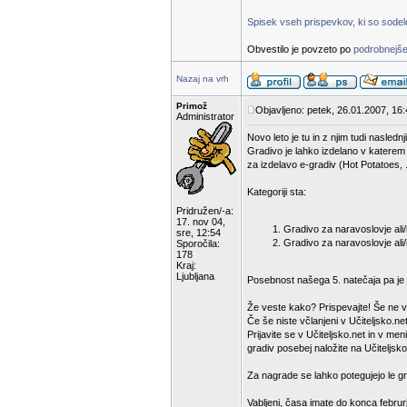
Spisek vseh prispevkov, ki so sodelov
Obvestilo je povzeto po
podrobnejše
Nazaj na vrh
Primož
Objavljeno: petek, 26.01.2007, 16
Administrator
Novo leto je tu in z njim tudi nasled
Gradivo je lahko izdelano v katerem
za izdelavo e-gradiv (Hot Potatoes, .
Kategoriji sta:
Pridružen/-a:
17. nov 04,
Gradivo za naravoslovje ali/i
sre, 12:54
Gradivo za naravoslovje ali/
Sporočila:
178
Kraj:
Ljubljana
Posebnost našega 5. natečaja pa je d
Že veste kako? Prispevajte! Še ne v
Če še niste včlanjeni v Učiteljsko.net
Prijavite se v Učiteljsko.net in v m
gradiv posebej naložite na Učiteljsko
Za nagrade se lahko potegujejo le gra
Vabljeni, časa imate do konca februr