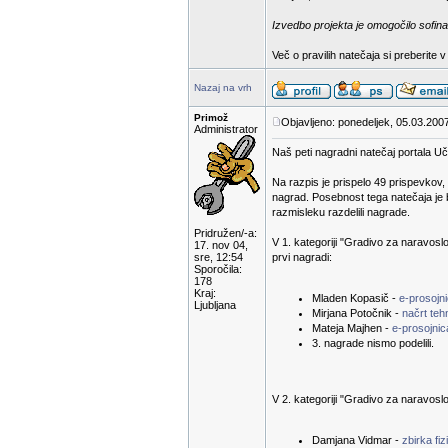
Izvedbo projekta je omogočilo sofina
Več o pravilih natečaja si preberite 
Nazaj na vrh
Primož
Objavljeno: ponedeljek, 05.03.200
Administrator
Naš peti nagradni natečaj portala Uči
Na razpis je prispelo 49 prispevkov,
nagrad. Posebnost tega natečaja je 
razmisleku razdelili nagrade.
Pridružen/-a:
V 1. kategoriji "Gradivo za naravoslov
17. nov 04,
sre, 12:54
prvi nagradi:
Sporočila:
178
Kraj:
Mladen Kopasič -
e-prosojni
Ljubljana
Mirjana Potočnik -
načrt te
Mateja Majhen -
e-prosojnic
3. nagrade nismo podelili.
V 2. kategoriji "Gradivo za naravoslov
Damjana Vidmar -
zbirka fiz