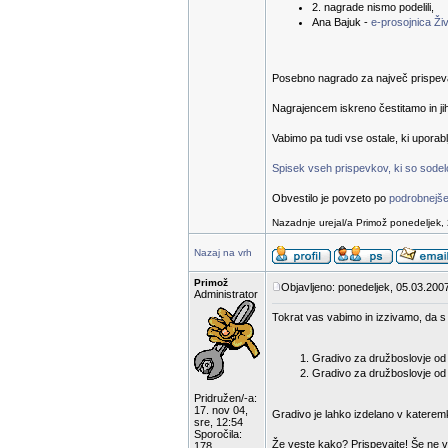
2. nagrade nismo podelili,
Ana Bajuk -
e-prosojnica Živ
Posebno nagrado za največ prispevanih
Nagrajencem iskreno čestitamo in ji
Vabimo pa tudi vse ostale, ki uporab
Spisek vseh prispevkov, ki so sodelov
Obvestilo je povzeto po
podrobnejše
Nazadnje urejal/a Primož ponedeljek, 
Nazaj na vrh
Primož
Objavljeno: ponedeljek, 05.03.2007
Administrator
Tokrat vas vabimo in izzivamo, da s 
Gradivo za družboslovje od 1
Gradivo za družboslovje od 6
Pridružen/-a:
17. nov 04,
Gradivo je lahko izdelano v katerem
sre, 12:54
Sporočila:
Že veste kako? Prispevajte! Še ne v
178