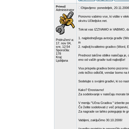
Primož
Objavljeno: ponedeljek, 20.11.2006
Administrator
Ponovno vabimo vse, ki vidite v elek
okviru Učiteljske.net.
Tokrat vas IZZIVAMO in VABIMO, da
1. najplodnejšega avtorja gradiv (Wo
Pridružen/-a:
in
17. nov 04,
sre, 12:54
2. najbolj kvalitetno gradivo (Word, 
Sporočila:
178
Prednost takšne oblike natečaja je, 
Kraj:
eno od vaših gradiv tudi najboljše!
Ljubljana
Vsa prispela gradiva bomo pozorno pr
zelo težko odločili, vendar bomo na k
Sodelujte s svojimi gradivi, ki so na
Kako? Enostavno!
Za sodelovanje v natečaju morate bit
V meniju "Učna Gradiva " izberite p
Če želite sodelovati z več prispevki
Za nagrade se lahko potegujejo le gra
Vabljeni, zaključimo 30.10.2006!
Izvedbo projekta je omogočilo sofina