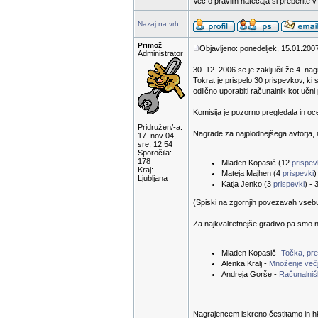
Več o pravilih natečaja si preberite 
Nazaj na vrh
Primož
Objavljeno: ponedeljek, 15.01.200
Administrator
30. 12. 2006 se je zaključil že 4. na
Tokrat je prispelo 30 prispevkov, ki 
odlično uporabiti računalnik kot učn
Komisija je pozorno pregledala in oc
Pridružen/-a:
Nagrade za najplodnejšega avtorja, a
17. nov 04,
sre, 12:54
Sporočila:
178
Mladen Kopasič (12
prispe
Kraj:
Mateja Majhen (4
prispevki
)
Ljubljana
Katja Jenko (3
prispevki
) - 
(Spiski na zgornjih povezavah vsebuje
Za najkvalitetnejše gradivo pa smo n
Mladen Kopasič -
Točka, prem
Alenka Kralj -
Množenje večj
Andreja Gorše -
Računalnišk
Nagrajencem iskreno čestitamo in hk