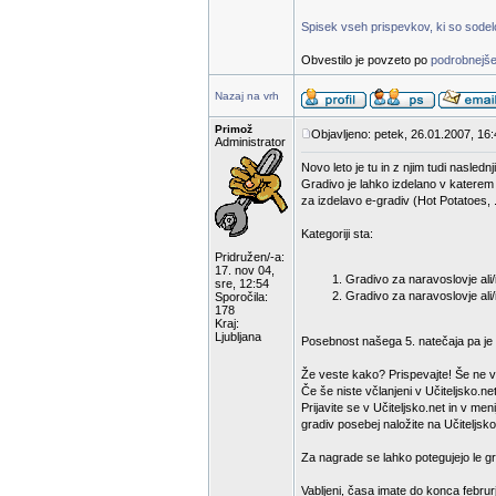
Spisek vseh prispevkov, ki so sodelov
Obvestilo je povzeto po
podrobnejše
Nazaj na vrh
Primož
Objavljeno: petek, 26.01.2007, 16
Administrator
Novo leto je tu in z njim tudi nasled
Gradivo je lahko izdelano v katerem
za izdelavo e-gradiv (Hot Potatoes, .
Kategoriji sta:
Pridružen/-a:
17. nov 04,
Gradivo za naravoslovje ali/i
sre, 12:54
Gradivo za naravoslovje ali/
Sporočila:
178
Kraj:
Ljubljana
Posebnost našega 5. natečaja pa je d
Že veste kako? Prispevajte! Še ne v
Če še niste včlanjeni v Učiteljsko.net
Prijavite se v Učiteljsko.net in v m
gradiv posebej naložite na Učiteljsko
Za nagrade se lahko potegujejo le gra
Vabljeni, časa imate do konca februr