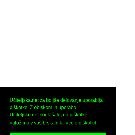
Učiteljska.net za boljše delovanje uporablja
piškotke. Z obiskom in uporabo
Učiteljske.net soglašate, da piškotke
naložimo v vaš brskalnik.
Več o piškotkih