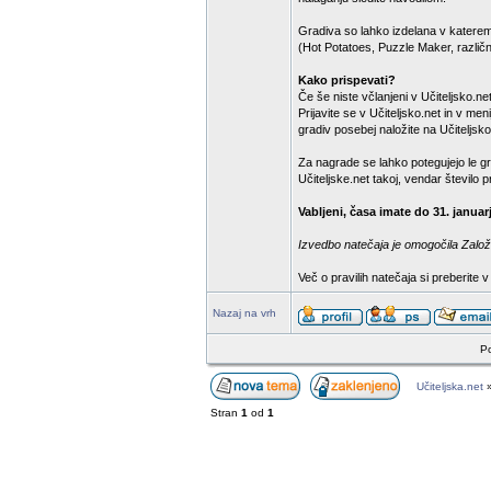
Gradiva so lahko izdelana v katere
(Hot Potatoes, Puzzle Maker, različn
Kako prispevati?
Če še niste včlanjeni v Učiteljsko.net,
Prijavite se v Učiteljsko.net in v m
gradiv posebej naložite na Učiteljsko
Za nagrade se lahko potegujejo le gr
Učiteljske.net takoj, vendar število
Vabljeni, časa imate do 31. januar
Izvedbo natečaja je omogočila Založb
Več o pravilih natečaja si preberite 
Nazaj na vrh
Po
Učiteljska.net
Stran
1
od
1