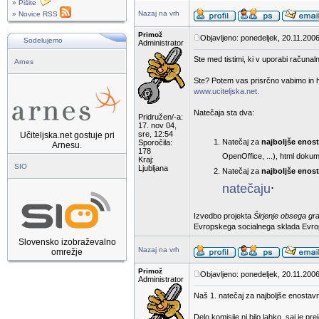
» Pišite
Nazaj na vrh
» Novice RSS
Primož
Objavljeno: ponedeljek, 20.11.2006
Sodelujemo
Administrator
Ste med tistimi, ki v uporabi računaln
Arnes
Ste? Potem vas prisrčno vabimo in hk
www.uciteljska.net.
Natečaja sta dva:
Pridružen/-a:
17. nov 04,
sre, 12:54
Učiteljska.net gostuje pri
Natečaj za
najboljše enos
Sporočila:
Arnesu.
178
OpenOffice, ...), html dokum
Kraj:
SIO
Ljubljana
Natečaj za
najboljše enost
.
natečaju
Izvedbo projekta
Širjenje obsega gr
Evropskega socialnega sklada Evropsk
Slovensko izobraževalno
Nazaj na vrh
omrežje
Primož
Objavljeno: ponedeljek, 20.11.2006
Administrator
Naš 1. natečaj za najboljše enostav
Delo komisije ni bilo lahko, saj je p