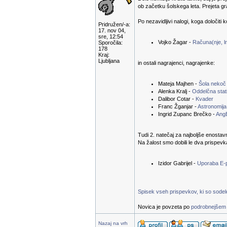
ob začetku šolskega leta. Prejeta g
Po nezavidljivi nalogi, koga določiti 
Pridružen/-a:
17. nov 04,
sre, 12:54
Vojko Žagar -
Računa(nje, ln
Sporočila:
178
Kraj:
Ljubljana
in ostali nagrajenci, nagrajenke:
Mateja Majhen -
Šola nekoč
Alenka Kralj -
Oddelčna stati
Dalibor Cotar -
Kvader
Franc Žganjar -
Astronomija
Ingrid Zupanc Brečko -
Ang
Tudi 2. natečaj za najboljše enostav
Na žalost smo dobili le dva prispevk
Izidor Gabrijel -
Uporaba E-
Spisek vseh prispevkov, ki so sodelov
Novica je povzeta po
podrobnejšem 
Nazaj na vrh