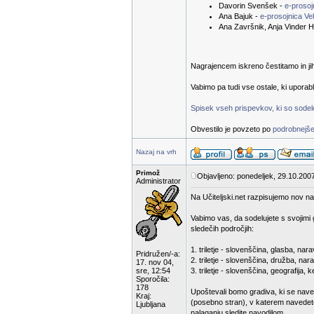
Davorin Svenšek -
e-proso
Ana Bajuk -
e-prosojnica Ve
Ana Završnik, Anja Vinder H
Nagrajencem iskreno čestitamo in ji
Vabimo pa tudi vse ostale, ki uporab
Spisek vseh prispevkov, ki so sodelov
Obvestilo je povzeto po
podrobnejše
Nazaj na vrh
Primož
Objavljeno: ponedeljek, 29.10.200
Administrator
Na Učiteljski.net razpisujemo nov na
Vabimo vas, da sodelujete s svojimi 
sledečih področjih:
1. triletje - slovenščina, glasba, n
Pridružen/-a:
2. triletje - slovenščina, družba, nar
17. nov 04,
sre, 12:54
3. triletje - slovenščina, geografija,
Sporočila:
178
Upoštevali bomo gradiva, ki se nave
Kraj:
(posebno stran), v katerem navedete
Ljubljana
nalaganju sledite navodilom.