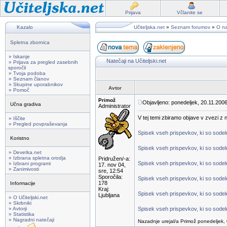
Prijava
Včlanite se
Kazalo
Učiteljska.net
»
Seznam forumov
»
O na
Spletna zbornica
» Iskanje
Natečaji na Učiteljski.net
» Prijava za pregled zasebnih
sporočil
» Tvoja podoba
» Seznam članov
» Skupine uporabnikov
Avtor
» Pomoč
Primož
Objavljeno: ponedeljek, 20.11.2006
Učna gradiva
Administrator
V tej temi zbiramo objave v zvezi z na
» Iščite
» Pregled povpraševanja
Spisek vseh prispevkov, ki so sodelov
Koristno
Spisek vseh prispevkov, ki so sodelo
» Devetka.net
» Izbrana spletna orodja
Pridružen/-a:
Spisek vseh prispevkov, ki so sodelo
» Izbrani programi
17. nov 04,
» Zanimivosti
sre, 12:54
Sporočila:
Spisek vseh prispevkov, ki so sodelo
178
Informacije
Kraj:
Spisek vseh prispevkov, ki so sodelo
Ljubljana
» O Učiteljski.net
» Skrbniki
» Avtorji
Spisek vseh prispevkov, ki so sodelo
» Statistika
» Nagradni natečaji
Nazadnje urejal/a Primož ponedeljek, 