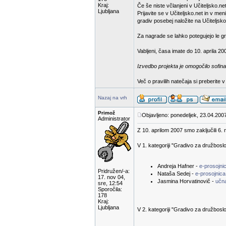
Kraj:
Če še niste včlanjeni v Učiteljsko.net
Ljubljana
Prijavite se v Učiteljsko.net in v m
gradiv posebej naložite na Učiteljsko
Za nagrade se lahko potegujejo le gra
Vabljeni, časa imate do 10. aprila 20
Izvedbo projekta je omogočilo sofina
Več o pravilih natečaja si preberite 
Nazaj na vrh
Primož
Objavljeno: ponedeljek, 23.04.2007
Administrator
Z 10. aprilom 2007 smo zaključili 6. 
V 1. kategoriji "Gradivo za družbosl
Andreja Hafner -
e-prosojn
Pridružen/-a:
Nataša Sedej -
e-prosojnica
17. nov 04,
Jasmina Horvatinovič -
učn
sre, 12:54
Sporočila:
178
Kraj:
Ljubljana
V 2. kategoriji "Gradivo za družboslo