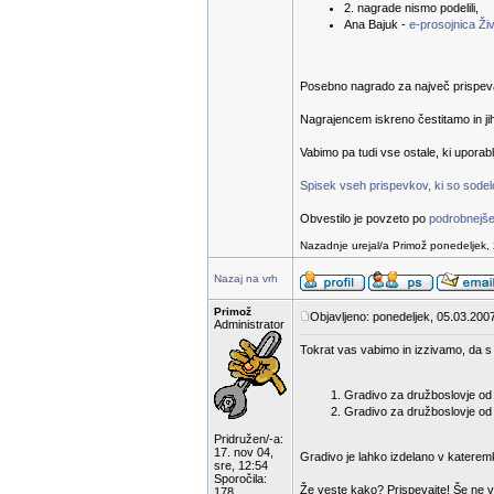
2. nagrade nismo podelili,
Ana Bajuk -
e-prosojnica Živ
Posebno nagrado za največ prispevanih
Nagrajencem iskreno čestitamo in ji
Vabimo pa tudi vse ostale, ki uporab
Spisek vseh prispevkov, ki so sodelov
Obvestilo je povzeto po
podrobnejše
Nazadnje urejal/a Primož ponedeljek, 
Nazaj na vrh
Primož
Objavljeno: ponedeljek, 05.03.2007
Administrator
Tokrat vas vabimo in izzivamo, da s 
Gradivo za družboslovje od 1
Gradivo za družboslovje od 6
Pridružen/-a:
17. nov 04,
Gradivo je lahko izdelano v katerem
sre, 12:54
Sporočila:
Že veste kako? Prispevajte! Še ne v
178