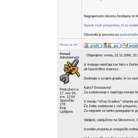
Nagrajencem iskreno čestitamo in hk
Spisek vseh prispevkov, ki so sodelov
Obvestilo je povzeto po
podrobnejše
Nazaj na vrh
Primož
Objavljeno: sreda, 22.11.2006, 20
Administrator
Iz tretjega natečaja kar hitro v čet
ali
OpenOffice Impress
.
Sodelujte s svojimi gradivi, ki so na
Kako? Enostavno!
Pridružen/-a:
Za sodelovanje v natečaju morate bit
17. nov 04,
sre, 12:54
Sporočila:
V meniju "Učna Gradiva " izberite p
178
Če želite sodelovati z več prispevki
Kraj:
Za nagrade se lahko potegujejo le gra
Ljubljana
Vabljeni, zaključimo na Silvestrovo, 
Izvedbo projekta je omogočilo sofina