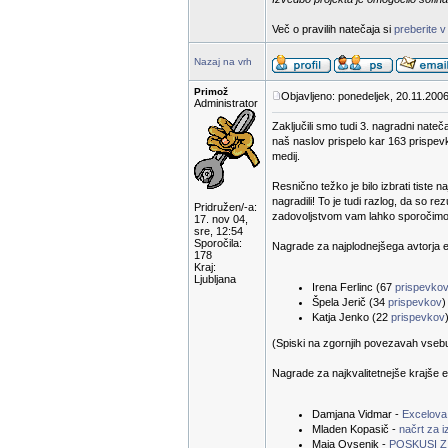
Več o pravilih natečaja si
preberite v
Nazaj na vrh
Primož
Objavljeno: ponedeljek, 20.11.2006
Administrator
Zaključili smo tudi 3. nagradni nateč
naš naslov prispelo kar 163 prispevk
medij.
Resnično težko je bilo izbrati tiste n
nagradili! To je tudi razlog, da so 
Pridružen/-a:
zadovoljstvom vam lahko sporočimo r
17. nov 04,
sre, 12:54
Sporočila:
Nagrade za najplodnejšega avtorja e-
178
Kraj:
Ljubljana
Irena Ferlinc (67
prispevko
Špela Jerič (34
prispevkov
)
Katja Jenko (22
prispevkov
(Spiski na zgornjih povezavah vsebuje
Nagrade za najkvalitetnejše krajše e
Damjana Vidmar -
Excelova
Mladen Kopasič -
načrt za 
Maja Ovsenik -
POSKUSI Z 