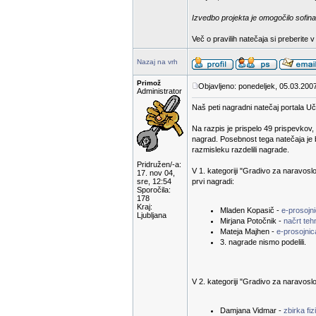
Izvedbo projekta je omogočilo sofina
Več o pravilih natečaja si preberite 
Nazaj na vrh
Primož
Objavljeno: ponedeljek, 05.03.200
Administrator
Naš peti nagradni natečaj portala Uči
Na razpis je prispelo 49 prispevkov,
nagrad. Posebnost tega natečaja je 
razmisleku razdelili nagrade.
Pridružen/-a:
V 1. kategoriji "Gradivo za naravoslov
17. nov 04,
sre, 12:54
prvi nagradi:
Sporočila:
178
Kraj:
Mladen Kopasič -
e-prosojni
Ljubljana
Mirjana Potočnik -
načrt te
Mateja Majhen -
e-prosojnic
3. nagrade nismo podelili.
V 2. kategoriji "Gradivo za naravoslov
Damjana Vidmar -
zbirka fiz