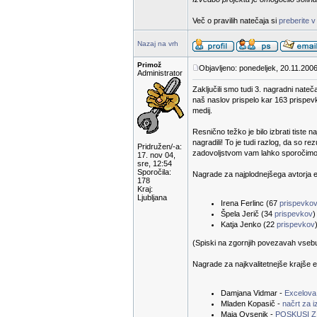
Več o pravilih natečaja si
preberite v
Nazaj na vrh
Primož
Objavljeno: ponedeljek, 20.11.2006
Administrator
Zaključili smo tudi 3. nagradni nateč
naš naslov prispelo kar 163 prispevk
medij.
Resnično težko je bilo izbrati tiste n
nagradili! To je tudi razlog, da so 
Pridružen/-a:
zadovoljstvom vam lahko sporočimo r
17. nov 04,
sre, 12:54
Sporočila:
Nagrade za najplodnejšega avtorja e-
178
Kraj:
Ljubljana
Irena Ferlinc (67
prispevko
Špela Jerič (34
prispevkov
)
Katja Jenko (22
prispevkov
(Spiski na zgornjih povezavah vsebuje
Nagrade za najkvalitetnejše krajše e
Damjana Vidmar -
Excelova
Mladen Kopasič -
načrt za 
Maja Ovsenik -
POSKUSI Z 