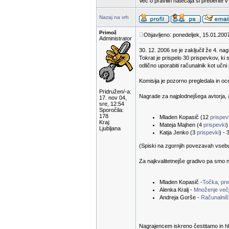
Več o pravilih natečaja si preberite 
Nazaj na vrh
Primož
Objavljeno: ponedeljek, 15.01.200
Administrator
30. 12. 2006 se je zaključil že 4. na
Tokrat je prispelo 30 prispevkov, ki 
odlično uporabiti računalnik kot učn
Komisija je pozorno pregledala in oc
Pridružen/-a:
Nagrade za najplodnejšega avtorja, a
17. nov 04,
sre, 12:54
Sporočila:
178
Mladen Kopasič (12
prispe
Kraj:
Mateja Majhen (4
prispevki
)
Ljubljana
Katja Jenko (3
prispevki
) - 
(Spiski na zgornjih povezavah vsebuje
Za najkvalitetnejše gradivo pa smo n
Mladen Kopasič -
Točka, prem
Alenka Kralj -
Množenje večj
Andreja Gorše -
Računalnišk
Nagrajencem iskreno čestitamo in hk