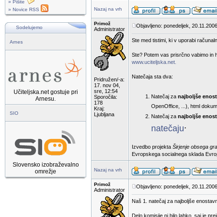
» Pišite
Nazaj na vrh
» Novice RSS
Primož
Objavljeno: ponedeljek, 20.11.2006
Sodelujemo
Administrator
Ste med tistimi, ki v uporabi računaln
Arnes
Ste? Potem vas prisrčno vabimo in hk
www.uciteljska.net.
Natečaja sta dva:
Pridružen/-a:
17. nov 04,
sre, 12:54
Učiteljska.net gostuje pri
Natečaj za
najboljše enos
Sporočila:
Arnesu.
178
OpenOffice, ...), html dokum
Kraj:
SIO
Ljubljana
Natečaj za
najboljše enost
.
natečaju
Izvedbo projekta
Širjenje obsega gr
Evropskega socialnega sklada Evropsk
Slovensko izobraževalno
Nazaj na vrh
omrežje
Primož
Objavljeno: ponedeljek, 20.11.2006
Administrator
Naš 1. natečaj za najboljše enostav
Delo komisije ni bilo lahko, saj je p