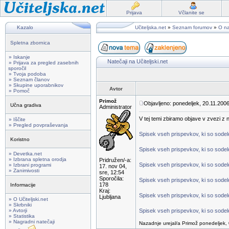
Prijava
Včlanite se
Kazalo
Učiteljska.net
»
Seznam forumov
»
O na
Spletna zbornica
» Iskanje
Natečaji na Učiteljski.net
» Prijava za pregled zasebnih
sporočil
» Tvoja podoba
» Seznam članov
» Skupine uporabnikov
Avtor
» Pomoč
Primož
Objavljeno: ponedeljek, 20.11.2006
Učna gradiva
Administrator
V tej temi zbiramo objave v zvezi z na
» Iščite
» Pregled povpraševanja
Spisek vseh prispevkov, ki so sodelov
Koristno
Spisek vseh prispevkov, ki so sodelo
» Devetka.net
» Izbrana spletna orodja
Pridružen/-a:
Spisek vseh prispevkov, ki so sodelo
» Izbrani programi
17. nov 04,
» Zanimivosti
sre, 12:54
Sporočila:
Spisek vseh prispevkov, ki so sodelo
178
Informacije
Kraj:
Spisek vseh prispevkov, ki so sodelo
Ljubljana
» O Učiteljski.net
» Skrbniki
» Avtorji
Spisek vseh prispevkov, ki so sodelo
» Statistika
» Nagradni natečaji
Nazadnje urejal/a Primož ponedeljek, 