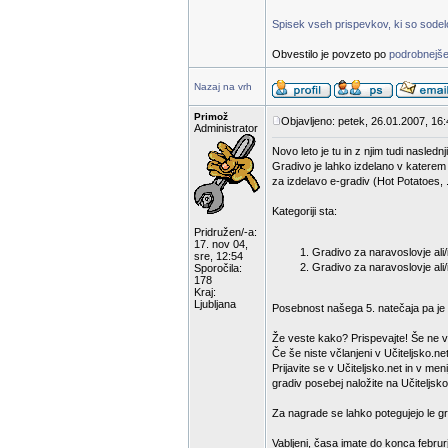
Spisek vseh prispevkov, ki so sodelov
Obvestilo je povzeto po
podrobnejše
Nazaj na vrh
Primož
Objavljeno: petek, 26.01.2007, 16
Administrator
Novo leto je tu in z njim tudi nasled
Gradivo je lahko izdelano v katerem
za izdelavo e-gradiv (Hot Potatoes, .
Kategoriji sta:
Pridružen/-a:
17. nov 04,
Gradivo za naravoslovje ali/i
sre, 12:54
Gradivo za naravoslovje ali/
Sporočila:
178
Kraj:
Ljubljana
Posebnost našega 5. natečaja pa je d
Že veste kako? Prispevajte! Še ne v
Če še niste včlanjeni v Učiteljsko.net
Prijavite se v Učiteljsko.net in v m
gradiv posebej naložite na Učiteljsko
Za nagrade se lahko potegujejo le gra
Vabljeni, časa imate do konca februr