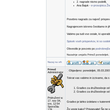
2. nagrade nismo podelili,
Ana Bajuk -
e-prosojnica Živ
Posebno nagrado za največ prispevanih
Nagrajencem iskreno čestitamo in ji
Vabimo pa tudi vse ostale, ki uporab
Spisek vseh prispevkov, ki so sodelov
Obvestilo je povzeto po
podrobnejše
Nazadnje urejal/a Primož ponedeljek, 
Nazaj na vrh
Primož
Objavljeno: ponedeljek, 05.03.2007
Administrator
Tokrat vas vabimo in izzivamo, da s 
Gradivo za družboslovje od 1
Gradivo za družboslovje od 6
Pridružen/-a:
17. nov 04,
Gradivo je lahko izdelano v katerem
sre, 12:54
Sporočila:
Že veste kako? Prispevajte! Še ne v
178