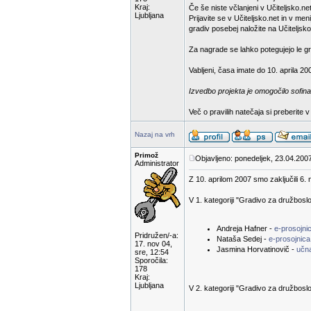
Kraj:
Če še niste včlanjeni v Učiteljsko.net
Ljubljana
Prijavite se v Učiteljsko.net in v m
gradiv posebej naložite na Učiteljsko
Za nagrade se lahko potegujejo le gra
Vabljeni, časa imate do 10. aprila 20
Izvedbo projekta je omogočilo sofina
Več o pravilih natečaja si preberite 
Nazaj na vrh
Primož
Objavljeno: ponedeljek, 23.04.2007
Administrator
Z 10. aprilom 2007 smo zaključili 6. 
V 1. kategoriji "Gradivo za družbosl
Andreja Hafner -
e-prosojn
Pridružen/-a:
Nataša Sedej -
e-prosojnica
17. nov 04,
Jasmina Horvatinovič -
učn
sre, 12:54
Sporočila:
178
Kraj:
Ljubljana
V 2. kategoriji "Gradivo za družboslo