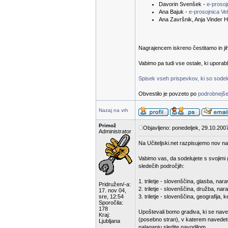
Davorin Svenšek -
e-proso
Ana Bajuk -
e-prosojnica Ve
Ana Završnik, Anja Vinder H
Nagrajencem iskreno čestitamo in ji
Vabimo pa tudi vse ostale, ki uporab
Spisek vseh prispevkov, ki so sodelov
Obvestilo je povzeto po
podrobnejše
Nazaj na vrh
Primož
Objavljeno: ponedeljek, 29.10.200
Administrator
Na Učiteljski.net razpisujemo nov na
Vabimo vas, da sodelujete s svojimi 
sledečih področjih:
1. triletje - slovenščina, glasba, n
Pridružen/-a:
2. triletje - slovenščina, družba, nar
17. nov 04,
sre, 12:54
3. triletje - slovenščina, geografija,
Sporočila:
178
Upoštevali bomo gradiva, ki se nave
Kraj:
(posebno stran), v katerem navedete
Ljubljana
nalaganju sledite navodilom.