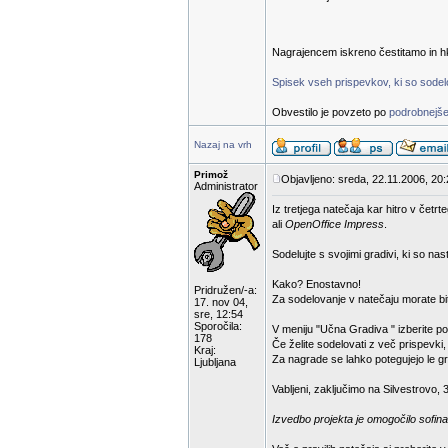
Nagrajencem iskreno čestitamo in hk
Spisek vseh prispevkov, ki so sodelov
Obvestilo je povzeto po
podrobnejše
Nazaj na vrh
Primož
Objavljeno: sreda, 22.11.2006, 20
Administrator
Iz tretjega natečaja kar hitro v čet
ali
OpenOffice Impress
.
Sodelujte s svojimi gradivi, ki so na
Kako? Enostavno!
Pridružen/-a:
Za sodelovanje v natečaju morate bit
17. nov 04,
sre, 12:54
Sporočila:
V meniju "Učna Gradiva " izberite p
178
Če želite sodelovati z več prispevki
Kraj:
Za nagrade se lahko potegujejo le gra
Ljubljana
Vabljeni, zaključimo na Silvestrovo, 
Izvedbo projekta je omogočilo sofina