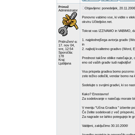
Primož
Objavljeno: ponedeljek, 20.11.2006
Administrator
Ponovno vabimo vse, ki vidite v elek
okviru Učiteljske.net.
Tokrat vas IZZIVAMO in VABIMO, da
1. najplodnejšega avtorja gradiv (Wo
Pridružen/-a:
in
17. nov 04,
sre, 12:54
2. najbolj kvalitetno gradivo (Word, 
Sporočila:
178
Prednost takšne oblike natečaja je, 
Kraj:
eno od vaših gradiv tudi najboljše!
Ljubljana
Vsa prispela gradiva bomo pozorno pr
zelo težko odločili, vendar bomo na k
Sodelujte s svojimi gradivi, ki so na
Kako? Enostavno!
Za sodelovanje v natečaju morate bit
V meniju "Učna Gradiva " izberite p
Če želite sodelovati z več prispevki
Za nagrade se lahko potegujejo le gra
Vabljeni, zaključimo 30.10.2006!
Izvedbo projekta je omogočilo sofina