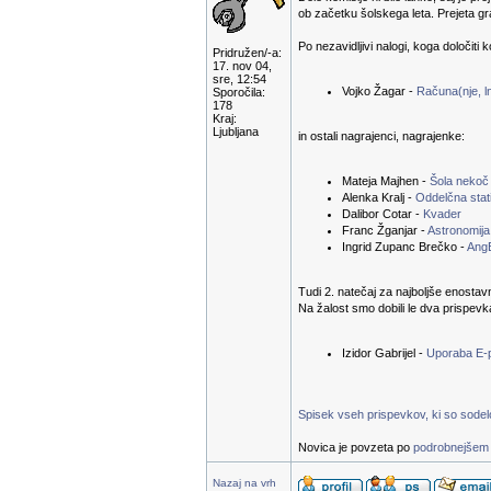
ob začetku šolskega leta. Prejeta g
Po nezavidljivi nalogi, koga določiti 
Pridružen/-a:
17. nov 04,
sre, 12:54
Vojko Žagar -
Računa(nje, ln
Sporočila:
178
Kraj:
Ljubljana
in ostali nagrajenci, nagrajenke:
Mateja Majhen -
Šola nekoč
Alenka Kralj -
Oddelčna stati
Dalibor Cotar -
Kvader
Franc Žganjar -
Astronomija
Ingrid Zupanc Brečko -
Ang
Tudi 2. natečaj za najboljše enostav
Na žalost smo dobili le dva prispevk
Izidor Gabrijel -
Uporaba E-
Spisek vseh prispevkov, ki so sodelov
Novica je povzeta po
podrobnejšem 
Nazaj na vrh