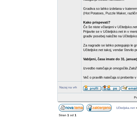
Gradiva so lahko izdelana v katere
(Hot Potatoes, Puzzle Maker, različn
Kako prispevati?
Če še niste včlanjeni v Učiteljsko.net,
Prijavite se v Učiteljsko.net in v m
gradiv posebej naložite na Učiteljsko
Za nagrade se lahko potegujejo le gr
Učiteljske.net takoj, vendar število
Vabljeni, časa imate do 31. januar
Izvedbo natečaja je omogočila Založb
Več o pravilih natečaja si preberite 
Nazaj na vrh
Po
Učiteljska.net
Stran
1
od
1