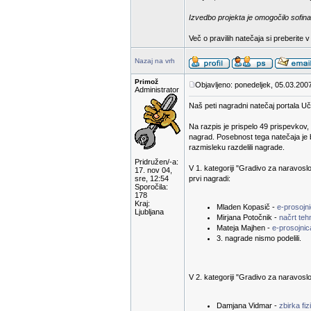
Izvedbo projekta je omogočilo sofina
Več o pravilih natečaja si preberite 
Nazaj na vrh
Primož
Objavljeno: ponedeljek, 05.03.200
Administrator
Naš peti nagradni natečaj portala Uči
Na razpis je prispelo 49 prispevkov,
nagrad. Posebnost tega natečaja je 
razmisleku razdelili nagrade.
Pridružen/-a:
V 1. kategoriji "Gradivo za naravoslov
17. nov 04,
sre, 12:54
prvi nagradi:
Sporočila:
178
Kraj:
Mladen Kopasič -
e-prosojni
Ljubljana
Mirjana Potočnik -
načrt te
Mateja Majhen -
e-prosojnic
3. nagrade nismo podelili.
V 2. kategoriji "Gradivo za naravoslov
Damjana Vidmar -
zbirka fiz