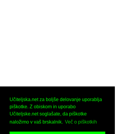
Učiteljska.net za boljše delovanje uporablja
piškotke. Z obiskom in uporabo
Učiteljske.net soglašate, da piškotke
naložimo v vaš brskalnik.
Več o piškotkih