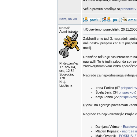
Več o pravilih natečaja si
preberite v
Nazaj na vrh
Primož
Objavljeno: ponedeljek, 20.11.2006
Administrator
Zaključili smo tudi 3. nagradni nateč
naš naslov prispelo kar 163 prispevk
medij.
Resnično težko je bilo izbrati tiste n
nagradili! To je tudi razlog, da so 
Pridružen/-a:
zadovoljstvom vam lahko sporočimo r
17. nov 04,
sre, 12:54
Sporočila:
Nagrade za najplodnejšega avtorja e-
178
Kraj:
Ljubljana
Irena Ferlinc (67
prispevko
Špela Jerič (34
prispevkov
)
Katja Jenko (22
prispevkov
(Spiski na zgornjih povezavah vsebuje
Nagrade za najkvalitetnejše krajše e
Damjana Vidmar -
Excelova
Mladen Kopasič -
načrt za 
Maja Ovsenik -
POSKUSI Z 