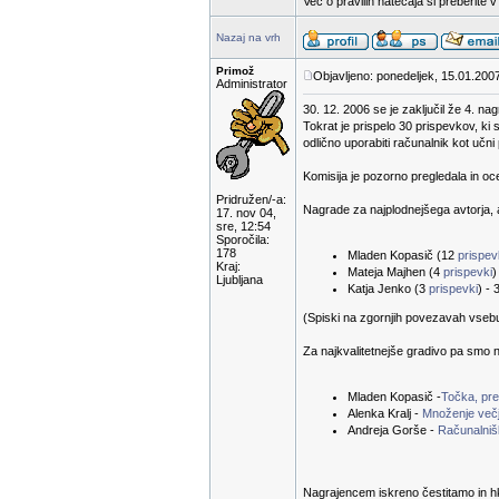
Več o pravilih natečaja si preberite 
Nazaj na vrh
Primož
Objavljeno: ponedeljek, 15.01.200
Administrator
30. 12. 2006 se je zaključil že 4. na
Tokrat je prispelo 30 prispevkov, ki 
odlično uporabiti računalnik kot učn
Komisija je pozorno pregledala in oc
Pridružen/-a:
Nagrade za najplodnejšega avtorja, a
17. nov 04,
sre, 12:54
Sporočila:
178
Mladen Kopasič (12
prispe
Kraj:
Mateja Majhen (4
prispevki
)
Ljubljana
Katja Jenko (3
prispevki
) - 
(Spiski na zgornjih povezavah vsebuje
Za najkvalitetnejše gradivo pa smo n
Mladen Kopasič -
Točka, prem
Alenka Kralj -
Množenje večj
Andreja Gorše -
Računalnišk
Nagrajencem iskreno čestitamo in hk