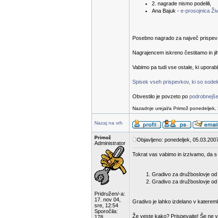
2. nagrade nismo podelili,
Ana Bajuk -
e-prosojnica Živ
Posebno nagrado za največ prispevanih
Nagrajencem iskreno čestitamo in ji
Vabimo pa tudi vse ostale, ki uporab
Spisek vseh prispevkov, ki so sodelov
Obvestilo je povzeto po
podrobnejše
Nazadnje urejal/a Primož ponedeljek, 
Nazaj na vrh
Primož
Objavljeno: ponedeljek, 05.03.2007
Administrator
Tokrat vas vabimo in izzivamo, da s 
Gradivo za družboslovje od 1
Gradivo za družboslovje od 6
Pridružen/-a:
17. nov 04,
Gradivo je lahko izdelano v katerem
sre, 12:54
Sporočila:
Že veste kako? Prispevajte! Še ne v
178