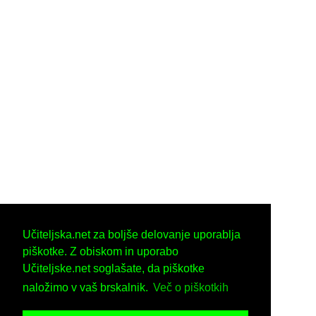
Učiteljska.net za boljše delovanje uporablja
piškotke. Z obiskom in uporabo
Učiteljske.net soglašate, da piškotke
naložimo v vaš brskalnik.
Več o piškotkih