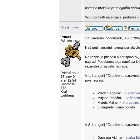
Izvedbo projekta je omogočilo sofina
Več o pravilih natečaja si preberite 
Nazaj na vrh
Primož
Objavljeno: ponedeljek, 05.03.200
Administrator
Naš peti nagradni natečaj portala Uči
Na razpis je prispelo 49 prispevkov,
nagrad. Posebnost tega natečaja je 
razmisleku razdelili nagrade.
Pridružen/-a:
V 1. kategoriji "Gradivo za naravoslov
17. nov 04,
sre, 12:54
prvi nagradi:
Sporočila:
178
Kraj:
Mladen Kopasič -
e-prosojni
Ljubljana
Mirjana Potočnik -
načrt te
Mateja Majhen -
e-prosojnic
3. nagrade nismo podelili.
V 2. kategoriji "Gradivo za naravoslov
Damjana Vidmar -
zbirka fiz