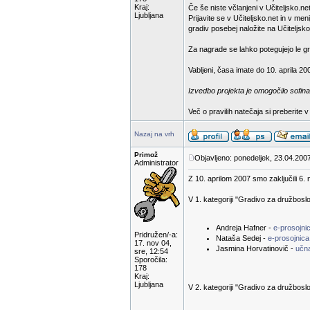
Kraj:
Če še niste včlanjeni v Učiteljsko.net
Ljubljana
Prijavite se v Učiteljsko.net in v m
gradiv posebej naložite na Učiteljsko
Za nagrade se lahko potegujejo le gra
Vabljeni, časa imate do 10. aprila 20
Izvedbo projekta je omogočilo sofina
Več o pravilih natečaja si preberite 
Nazaj na vrh
Primož
Objavljeno: ponedeljek, 23.04.2007
Administrator
Z 10. aprilom 2007 smo zaključili 6. 
V 1. kategoriji "Gradivo za družbosl
Andreja Hafner -
e-prosojn
Pridružen/-a:
Nataša Sedej -
e-prosojnica
17. nov 04,
Jasmina Horvatinovič -
učn
sre, 12:54
Sporočila:
178
Kraj:
Ljubljana
V 2. kategoriji "Gradivo za družboslo