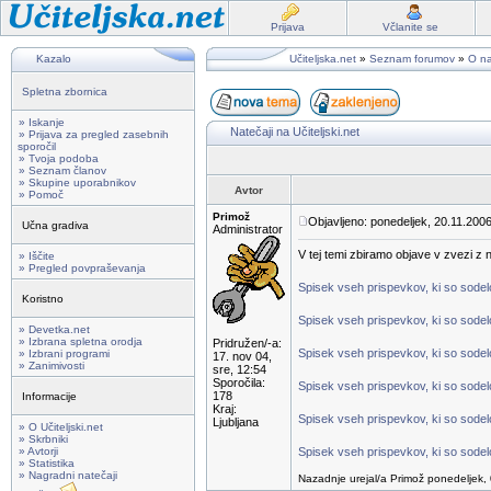
Prijava
Včlanite se
Kazalo
Učiteljska.net
»
Seznam forumov
»
O na
Spletna zbornica
» Iskanje
Natečaji na Učiteljski.net
» Prijava za pregled zasebnih
sporočil
» Tvoja podoba
» Seznam članov
» Skupine uporabnikov
Avtor
» Pomoč
Primož
Objavljeno: ponedeljek, 20.11.2006
Učna gradiva
Administrator
V tej temi zbiramo objave v zvezi z na
» Iščite
» Pregled povpraševanja
Spisek vseh prispevkov, ki so sodelov
Koristno
Spisek vseh prispevkov, ki so sodelo
» Devetka.net
» Izbrana spletna orodja
Pridružen/-a:
Spisek vseh prispevkov, ki so sodelo
» Izbrani programi
17. nov 04,
» Zanimivosti
sre, 12:54
Sporočila:
Spisek vseh prispevkov, ki so sodelo
178
Informacije
Kraj:
Spisek vseh prispevkov, ki so sodelo
Ljubljana
» O Učiteljski.net
» Skrbniki
» Avtorji
Spisek vseh prispevkov, ki so sodelo
» Statistika
» Nagradni natečaji
Nazadnje urejal/a Primož ponedeljek, 