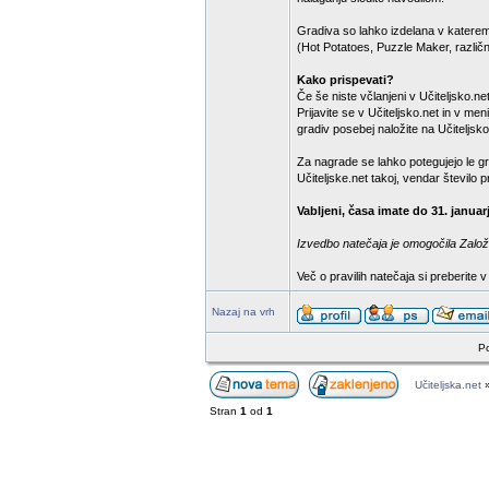
Gradiva so lahko izdelana v katere
(Hot Potatoes, Puzzle Maker, različn
Kako prispevati?
Če še niste včlanjeni v Učiteljsko.net,
Prijavite se v Učiteljsko.net in v m
gradiv posebej naložite na Učiteljsko
Za nagrade se lahko potegujejo le gr
Učiteljske.net takoj, vendar število
Vabljeni, časa imate do 31. januar
Izvedbo natečaja je omogočila Založb
Več o pravilih natečaja si preberite 
Nazaj na vrh
Po
Učiteljska.net
Stran
1
od
1