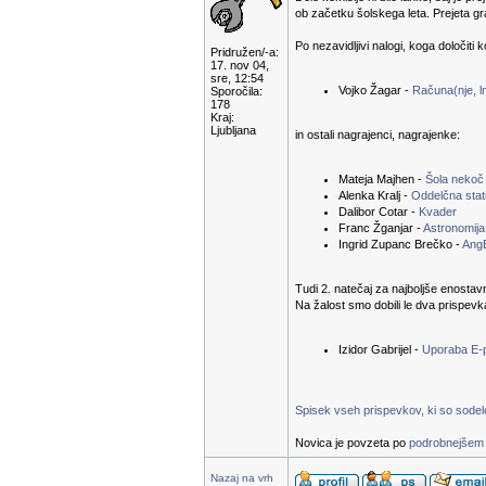
ob začetku šolskega leta. Prejeta g
Po nezavidljivi nalogi, koga določiti 
Pridružen/-a:
17. nov 04,
sre, 12:54
Vojko Žagar -
Računa(nje, ln
Sporočila:
178
Kraj:
Ljubljana
in ostali nagrajenci, nagrajenke:
Mateja Majhen -
Šola nekoč
Alenka Kralj -
Oddelčna stati
Dalibor Cotar -
Kvader
Franc Žganjar -
Astronomija
Ingrid Zupanc Brečko -
Ang
Tudi 2. natečaj za najboljše enostav
Na žalost smo dobili le dva prispevk
Izidor Gabrijel -
Uporaba E-
Spisek vseh prispevkov, ki so sodelov
Novica je povzeta po
podrobnejšem 
Nazaj na vrh