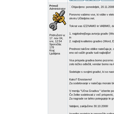
Primož
Objavljeno: ponedeljek, 20.11.2006
Administrator
Ponovno vabimo vse, ki vidite v elek
okviru Učiteljske.net.
Tokrat vas IZZIVAMO in VABIMO, da
1. najplodnejšega avtorja gradiv (Wo
Pridružen/-a:
in
17. nov 04,
sre, 12:54
2. najbolj kvalitetno gradivo (Word, 
Sporočila:
178
Prednost takšne oblike natečaja je, 
Kraj:
eno od vaših gradiv tudi najboljše!
Ljubljana
Vsa prispela gradiva bomo pozorno pr
zelo težko odločili, vendar bomo na k
Sodelujte s svojimi gradivi, ki so na
Kako? Enostavno!
Za sodelovanje v natečaju morate bit
V meniju "Učna Gradiva " izberite p
Če želite sodelovati z več prispevki
Za nagrade se lahko potegujejo le gra
Vabljeni, zaključimo 30.10.2006!
Izvedbo projekta je omogočilo sofina