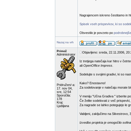
Nagrajencem iskreno čestitamo in hk
Spisek vseh prispevkov, ki so sodelov
Obvestilo je povzeto po
podrobnejše
Nazaj na vrh
Primož
Objavljeno: sreda, 22.11.2006, 20
Administrator
Iz tretjega natečaja kar hitro v čet
ali
OpenOffice Impress
.
Sodelujte s svojimi gradivi, ki so na
Kako? Enostavno!
Pridružen/-a:
Za sodelovanje v natečaju morate bit
17. nov 04,
sre, 12:54
Sporočila:
V meniju "Učna Gradiva " izberite p
178
Če želite sodelovati z več prispevki
Kraj:
Za nagrade se lahko potegujejo le gra
Ljubljana
Vabljeni, zaključimo na Silvestrovo, 
Izvedbo projekta je omogočilo sofina