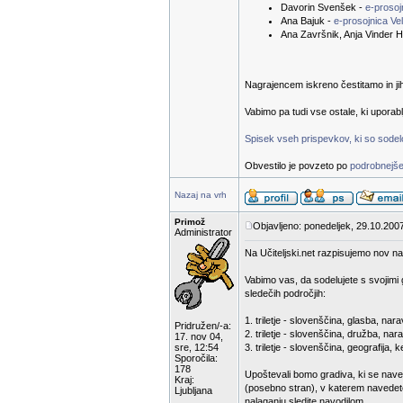
Davorin Svenšek -
e-proso
Ana Bajuk -
e-prosojnica Ve
Ana Završnik, Anja Vinder H
Nagrajencem iskreno čestitamo in ji
Vabimo pa tudi vse ostale, ki uporab
Spisek vseh prispevkov, ki so sodelov
Obvestilo je povzeto po
podrobnejše
Nazaj na vrh
Primož
Objavljeno: ponedeljek, 29.10.200
Administrator
Na Učiteljski.net razpisujemo nov na
Vabimo vas, da sodelujete s svojimi 
sledečih področjih:
1. triletje - slovenščina, glasba, n
Pridružen/-a:
2. triletje - slovenščina, družba, nar
17. nov 04,
sre, 12:54
3. triletje - slovenščina, geografija,
Sporočila:
178
Upoštevali bomo gradiva, ki se nave
Kraj:
(posebno stran), v katerem navedete
Ljubljana
nalaganju sledite navodilom.