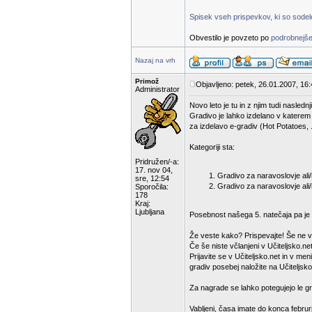
Spisek vseh prispevkov, ki so sodelov
Obvestilo je povzeto po
podrobnejše
Nazaj na vrh
Primož
Objavljeno: petek, 26.01.2007, 16
Administrator
Novo leto je tu in z njim tudi nasled
Gradivo je lahko izdelano v katerem
za izdelavo e-gradiv (Hot Potatoes, .
Kategoriji sta:
Pridružen/-a:
17. nov 04,
Gradivo za naravoslovje ali/i
sre, 12:54
Gradivo za naravoslovje ali/
Sporočila:
178
Kraj:
Ljubljana
Posebnost našega 5. natečaja pa je d
Že veste kako? Prispevajte! Še ne v
Če še niste včlanjeni v Učiteljsko.net
Prijavite se v Učiteljsko.net in v m
gradiv posebej naložite na Učiteljsko
Za nagrade se lahko potegujejo le gra
Vabljeni, časa imate do konca februr