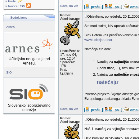
» Pišite
Nazaj na vrh
» Novice RSS
Primož
Objavljeno: ponedeljek, 20.11.2006
Sodelujemo
Administrator
Ste med tistimi, ki v uporabi računaln
Arnes
Ste? Potem vas prisrčno vabimo in hk
www.uciteljska.net.
Natečaja sta dva:
Pridružen/-a:
17. nov 04,
sre, 12:54
Učiteljska.net gostuje pri
Natečaj za
najboljše enos
Sporočila:
Arnesu.
178
OpenOffice, ...), html dokum
Kraj:
SIO
Ljubljana
Natečaj za
najboljše enost
.
natečaju
Izvedbo projekta
Širjenje obsega gr
Evropskega socialnega sklada Evropsk
Slovensko izobraževalno
Nazaj na vrh
omrežje
Primož
Objavljeno: ponedeljek, 20.11.2006
Administrator
Naš 1. natečaj za najboljše enostav
Delo komisije ni bilo lahko, saj je p