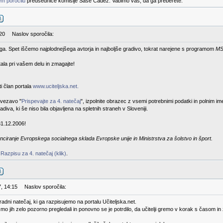
m poročilu
predsednice komisije Saše Čadež. Vabimo vas, da ga preberete.
:20
Naslov sporočila:
rtega. Spet iščemo najplodnejšega avtorja in najboljše gradivo, tokrat narejene s programom
MS
stala pri vašem delu in zmagajte!
i član portala
www.uciteljska.net.
ovezavo "
Prispevajte za 4. natečaj
", izpolnite obrazec z vsemi potrebnimi podatki in polnim i
diva, ki še niso bila objavljena na spletnih straneh v Sloveniji.
31.12.2006!
nciranje Evropskega socialnega sklada Evropske unije in Ministrstva za šolstvo in šport.
v
Razpisu za 4. natečaj (klik)
.
7, 14:15
Naslov sporočila:
gradni natečaj, ki ga razpisujemo na portalu Učiteljska.net.
smo jih zelo pozorno pregledali in ponovno se je potrdilo, da učitelji gremo v korak s časom i