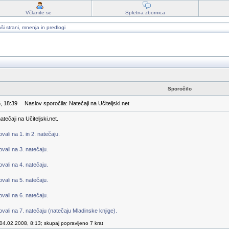
Včlanite se
Spletna zbornica
ši strani, mnenja in predlogi
Sporočilo
, 18:39
Naslov sporočila: Natečaji na Učiteljski.net
tečaji na Učiteljski.net.
ali na 1. in 2. natečaju.
vali na 3. natečaju.
vali na 4. natečaju.
vali na 5. natečaju.
vali na 6. natečaju.
vali na 7. natečaju (natečaju Mladinske knjige).
04.02.2008, 8:13; skupaj popravljeno 7 krat