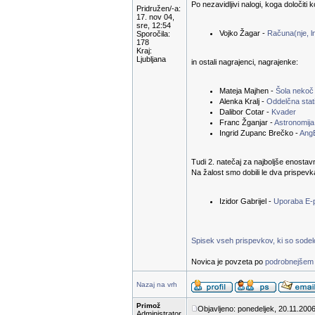
Po nezavidljivi nalogi, koga določiti 
Pridružen/-a:
17. nov 04,
sre, 12:54
Vojko Žagar -
Računa(nje, ln
Sporočila:
178
Kraj:
Ljubljana
in ostali nagrajenci, nagrajenke:
Mateja Majhen -
Šola nekoč
Alenka Kralj -
Oddelčna stati
Dalibor Cotar -
Kvader
Franc Žganjar -
Astronomija
Ingrid Zupanc Brečko -
Ang
Tudi 2. natečaj za najboljše enostav
Na žalost smo dobili le dva prispevk
Izidor Gabrijel -
Uporaba E-
Spisek vseh prispevkov, ki so sodelov
Novica je povzeta po
podrobnejšem 
Nazaj na vrh
Primož
Objavljeno: ponedeljek, 20.11.2006
Administrator