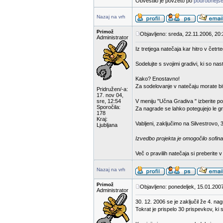
Obvestilo je povzeto po
podrobnejše
Nazaj na vrh
Primož
Objavljeno: sreda, 22.11.2006, 20
Administrator
Iz tretjega natečaja kar hitro v čet
Sodelujte s svojimi gradivi, ki so na
Kako? Enostavno!
Za sodelovanje v natečaju morate bit
Pridružen/-a:
17. nov 04,
sre, 12:54
V meniju "Učna Gradiva " izberite p
Sporočila:
Za nagrade se lahko potegujejo le gra
178
Kraj:
Vabljeni, zaključimo na Silvestrovo, 
Ljubljana
Izvedbo projekta je omogočilo sofina
Več o pravilih natečaja si preberite 
Nazaj na vrh
Primož
Objavljeno: ponedeljek, 15.01.200
Administrator
30. 12. 2006 se je zaključil že 4. na
Tokrat je prispelo 30 prispevkov, ki 