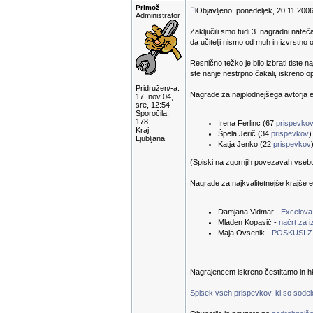
Primož
Objavljeno: ponedeljek, 20.11.2006
Administrator
Zaključili smo tudi 3. nagradni nateč
da učitelji nismo od muh in izvrstno 
Resnično težko je bilo izbrati tiste n
ste nanje nestrpno čakali, iskreno 
Pridružen/-a:
Nagrade za najplodnejšega avtorja e-
17. nov 04,
sre, 12:54
Sporočila:
178
Irena Ferlinc (67
prispevko
Kraj:
Špela Jerič (34
prispevkov
)
Ljubljana
Katja Jenko (22
prispevkov
(Spiski na zgornjih povezavah vsebuje
Nagrade za najkvalitetnejše krajše e
Damjana Vidmar -
Excelova
Mladen Kopasič -
načrt za 
Maja Ovsenik -
POSKUSI Z 
Nagrajencem iskreno čestitamo in hk
Spisek vseh prispevkov, ki so sodelov