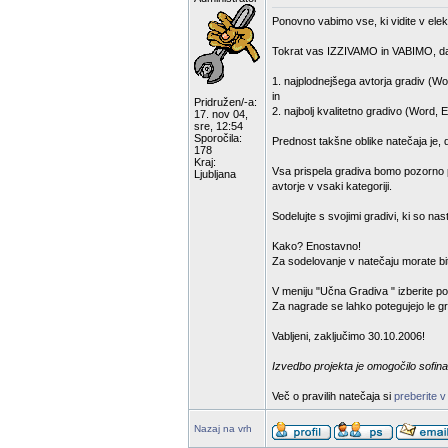
Ponovno vabimo vse, ki vidite v elek
Tokrat vas IZZIVAMO in VABIMO, da
1. najplodnejšega avtorja gradiv (Wo
in
Pridružen/-a:
2. najbolj kvalitetno gradivo (Word, 
17. nov 04,
sre, 12:54
Sporočila:
Prednost takšne oblike natečaja je, 
178
Kraj:
Vsa prispela gradiva bomo pozorno pr
Ljubljana
avtorje v vsaki kategoriji.
Sodelujte s svojimi gradivi, ki so na
Kako? Enostavno!
Za sodelovanje v natečaju morate bit
V meniju "Učna Gradiva " izberite p
Za nagrade se lahko potegujejo le gra
Vabljeni, zaključimo 30.10.2006!
Izvedbo projekta je omogočilo sofina
Več o pravilih natečaja si
preberite v
Nazaj na vrh