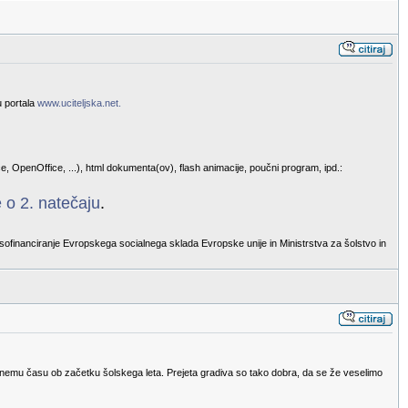
u portala
www.uciteljska.net.
e, OpenOffice, ...), html dokumenta(ov), flash animacije, poučni program, ipd.:
 o 2. natečaju
.
sofinanciranje Evropskega socialnega sklada Evropske unije in Ministrstva za šolstvo in
eugodnemu času ob začetku šolskega leta. Prejeta gradiva so tako dobra, da se že veselimo