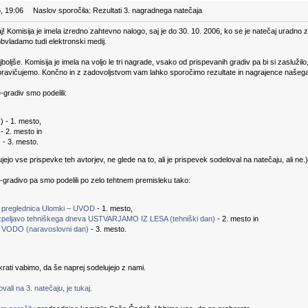
, 19:06
Naslov sporočila: Rezultati 3. nagradnega natečaja
aj! Komisija je imela izredno zahtevno nalogo, saj je do 30. 10. 2006, ko se je natečaj uradno 
obvladamo tudi elektronski medij.
ajboljše. Komisija je imela na voljo le tri nagrade, vsako od prispevanih gradiv pa bi si zaslužil
opravičujemo. Končno in z zadovoljstvom vam lahko sporočimo rezultate in nagrajence našega 
gradiv smo podelili:
v
) - 1. mesto,
 - 2. mesto in
) - 3. mesto.
jo vse prispevke teh avtorjev, ne glede na to, ali je prispevek sodeloval na natečaju, ali ne.)
-gradivo pa smo podelili po zelo tehtnem premisleku tako:
 preglednica Ulomki – UVOD
- 1. mesto,
izpeljavo tehniškega dneva USTVARJAMO IZ LESA (tehniški dan)
- 2. mesto in
VODO (naravoslovni dan)
- 3. mesto.
rati vabimo, da še naprej sodelujejo z nami.
ali na 3. natečaju, je tukaj.