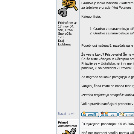
Gradivo je lahko izdelano v katerem
za izdelavo e-gradiv (Hot Potatoes, .
Kategoriji sta:
Pridružen/-a:
17. nov 04,
Gradivo za naravoslovje ali/i
sre, 12:54
Gradivo za naravoslovje ali/
Sporočila:
178
Kraj:
Ljubljana
Posebnost našega 5. natečaja pa je d
Že veste kako? Prispevajte! Še ne v
Če še niste včlanjeni v Učiteljsko.net
Prijavite se v Učiteljsko.net in v m
podatke, ki so navedeni v Pravilniku
Za nagrade se lahko potegujejo le gra
Vabljeni, časa imate do konca februr
Izvedbo projekta je omogočilo sofina
Več o pravilih natečaja si preberite 
Nazaj na vrh
Primož
Objavljeno: ponedeljek, 05.03.200
Administrator
Naš peti nagradni natečaj portala Uči