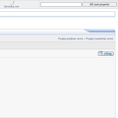
Devetka.net
Poglej prejšnjo temo
::
Poglej naslednjo temo