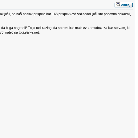
zaključil, na naš naslov prispelo kar 163 prispevkov! Vsi sodelujoči ste ponovno dokazali,
o, da bi ga nagradili! To je tudi razlog, da so rezultati malo »z zamudo«, za kar se vam, ki
3. natečaja Učiteljske.net.