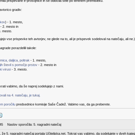
enila prispevane e-prosojnice in se odločila šele po tehtnem premisleku.
vtorico gradiv:
vkov
) - 1. mesto,
 - 2. mesto in
3. mesto.
jo vse prispevke teh avtorjev, ne glede na to, ali je prispevek sodeloval na natečaju, ali ne.)
agrade porazdelili takole:
ica, daljica, poltrak
- 1. mesto,
ih števil s pomočjo prstov
- 2. mesto in
i virusi
- 3. mesto.
rati vabimo, da še naprej sodelujejo z nami.
ali na 4. natečaju, je tukaj.
m poročilu
predsednice komisije Saše Čadež. Vabimo vas, da ga preberete.
:45
Naslov sporočila: 5. nagradni natečaj
nji, že 5. nagradni natečaj portala Učiteljska.net. Tokrat vas vabimo, da sodelujete v dveh kateg