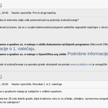
, 18:40
Naslov sporočila: Prvi in drugi natečaj
ika in interneta vidijo velik potencial tudi na področju izobraževanja?
rati izzivamo, da se s svojimi elektronskimi prispevki udeležite nagradnih natečajev v okvir
tavno e-gradivo oz. e-nalogo v obliki dokumenta razširjenih programov
(Microsoft Offic
cije o 1. natečaju
.
Podrobne informacije
avno e-gradivo oz. e-nalogo v OpenOffice.org obliki
:
adiv in izobraževanje za uporabo gradiv dostopnih na portalu
www.uciteljska.net
je omogočilo 
, 18:50
Naslov sporočila: Rezultati 1. in 2. natečaja
no e-gradivo/e-nalogo je zaključen z velikim uspehom.
prejela kar 28 zelo dobrih gradiv, kljub kratkemu roku in za učitelje, učiteljice, razmeroma n
hko še odkrijemo?