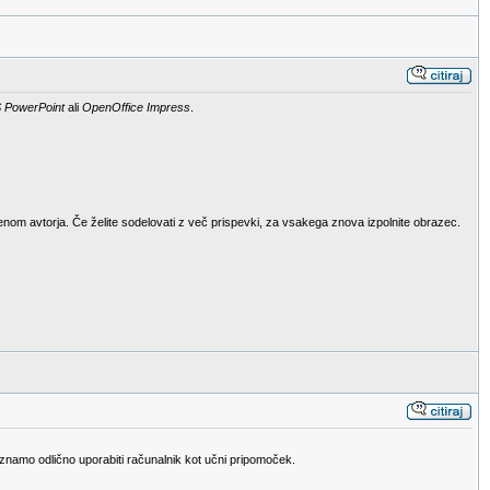
 PowerPoint
ali
OpenOffice Impress
.
menom avtorja. Če želite sodelovati z več prispevki, za vsakega znova izpolnite obrazec.
n znamo odlično uporabiti računalnik kot učni pripomoček.