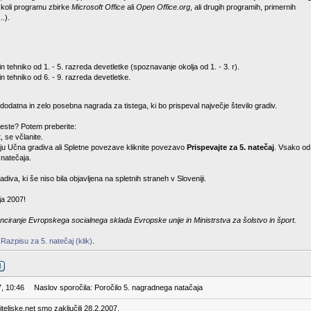
 koli programu zbirke
Microsoft Office
ali
Open Office.org
, ali drugih programih, primernih
..).
n tehniko od 1. - 5. razreda devetletke (spoznavanje okolja od 1. - 3. r).
in tehniko od 6. - 9. razreda devetletke.
odatna in zelo posebna nagrada za tistega, ki bo prispeval največje število gradiv.
este? Potem preberite:
, se včlanite.
eniju Učna gradiva ali Spletne povezave kliknite povezavo
Prispevajte za 5. natečaj
. Vsako od 
 natečaja.
diva, ki še niso bila objavljena na spletnih straneh v Sloveniji.
ja 2007!
nciranje Evropskega socialnega sklada Evropske unije in Ministrstva za šolstvo in šport.
v
Razpisu za 5. natečaj (klik)
.
7, 10:46
Naslov sporočila: Poročilo 5. nagradnega natačaja
teljske.net smo zaključili 28.2.2007.