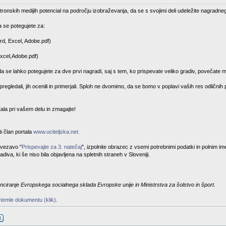
tronskih medijih potencial na področju izobraževanja, da se s svojimi deli udeležite nagradneg
 se potegujete za:
rd, Excel, Adobe.pdf)
Excel,Adobe.pdf)
da se lahko potegujete za dve prvi nagradi, saj s tem, ko prispevate veliko gradiv, povečate m
egledali, jih ocenili in primerjali. Sploh ne dvomimo, da se bomo v poplavi vaših res odličnih
stala pri vašem delu in zmagajte!
i član portala
www.uciteljska.net.
ovezavo "
Prispevajte za 3. natečaj
", izpolnite obrazec z vsemi potrebnimi podatki in polnim i
diva, ki še niso bila objavljena na spletnih straneh v Sloveniji.
nciranje Evropskega socialnega sklada Evropske unije in Ministrstva za šolstvo in šport.
 temle dokumentu (klik)
.