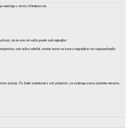
a natečaja v okviru Učiteljske.net.
ožnost, da bo eno od vaših gradiv tudi najboljše!
 prispevkov zelo težko odločili, vendar bomo na koncu nagradili tri res najuspešnejše
menom avtorja. Če želite sodelovati z več prispevki, za vsakega znova izpolnite obrazec.