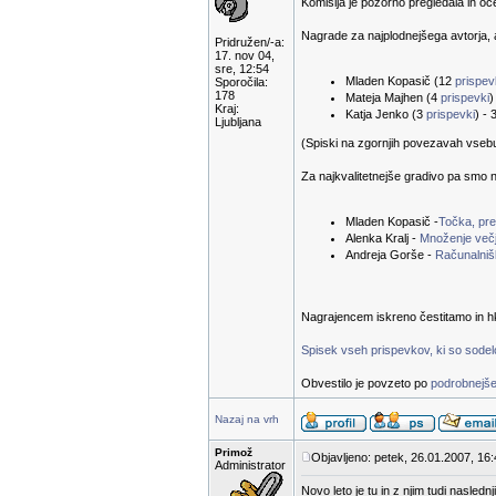
Komisija je pozorno pregledala in oc
Nagrade za najplodnejšega avtorja, a
Pridružen/-a:
17. nov 04,
sre, 12:54
Mladen Kopasič (12
prispe
Sporočila:
178
Mateja Majhen (4
prispevki
)
Kraj:
Katja Jenko (3
prispevki
) - 
Ljubljana
(Spiski na zgornjih povezavah vsebuje
Za najkvalitetnejše gradivo pa smo n
Mladen Kopasič -
Točka, prem
Alenka Kralj -
Množenje večj
Andreja Gorše -
Računalnišk
Nagrajencem iskreno čestitamo in hk
Spisek vseh prispevkov, ki so sodelov
Obvestilo je povzeto po
podrobnejše
Nazaj na vrh
Primož
Objavljeno: petek, 26.01.2007, 16
Administrator
Novo leto je tu in z njim tudi nasled