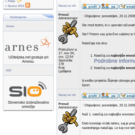
» Pišite
Nazaj na vrh
» Novice RSS
Primož
Objavljeno: ponedeljek, 20.11.2006
Sodelujemo
Administrator
Ste med tistimi, ki v uporabi računaln
Arnes
Ste? Potem vas prisrčno vabimo in hk
Natečaja sta dva:
Pridružen/-a:
17. nov 04,
Natečaj za
najboljše enos
sre, 12:54
Učiteljska.net gostuje pri
Podrobne informa
Sporočila:
Arnesu.
178
Kraj:
Natečaj za
najboljše enost
SIO
Ljubljana
Izvedbo projekta
Širjenje obsega gr
šport.
Nazaj na vrh
Slovensko izobraževalno
Primož
Objavljeno: ponedeljek, 20.11.2006
omrežje
Administrator
Naš 1. natečaj za najboljše enostav
Delo komisije ni bilo lahko, saj je 
naslednjega natačaja. Le kaj vse la