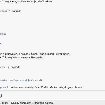
kot zmagovalca, so člani komisije odločili takole:
ištvo)
- 1. nagrada
stika
EL
no e-gradivo oz. e-nalogo v OpenOffice.org obliki je zaključen.
a. Z 2. nagrado smo nagradili e-gradivo
pošte
- 2. nagrada
ali na natečaju, je oddaljen le en klik.
poročilu
predsednice komisije Saše Čadež. Vabimo vas, da ga preberete.
, 19:00
Naslov sporočila: 3. nagradni natečaj