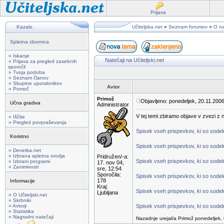
Prijava
Kazalo
Učiteljska.net
»
Seznam forumov
»
O na
Spletna zbornica
» Iskanje
Natečaji na Učiteljski.net
» Prijava za pregled zasebnih
sporočil
» Tvoja podoba
» Seznam članov
» Skupine uporabnikov
Avtor
» Pomoč
Primož
Objavljeno: ponedeljek, 20.11.2006
Učna gradiva
Administrator
V tej temi zbiramo objave v zvezi z na
» Iščite
» Pregled povpraševanja
Spisek vseh prispevkov, ki so sodelov
Koristno
Spisek vseh prispevkov, ki so sodelo
» Devetka.net
» Izbrana spletna orodja
Pridružen/-a:
Spisek vseh prispevkov, ki so sodelo
» Izbrani programi
17. nov 04,
» Zanimivosti
sre, 12:54
Sporočila:
Spisek vseh prispevkov, ki so sodelo
178
Informacije
Kraj:
Spisek vseh prispevkov, ki so sodelo
Ljubljana
» O Učiteljski.net
» Skrbniki
» Avtorji
Spisek vseh prispevkov, ki so sodelo
» Statistika
» Nagradni natečaji
Nazadnje urejal/a Primož ponedeljek, 