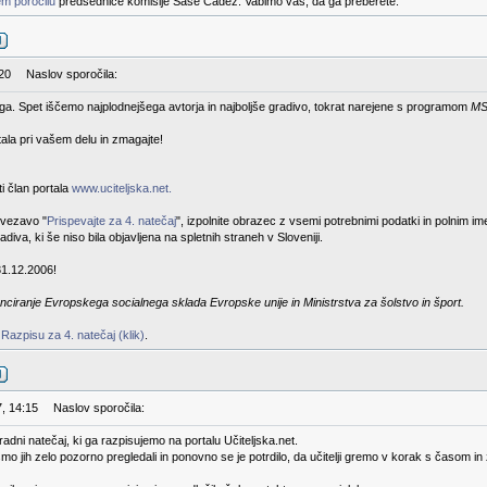
m poročilu
predsednice komisije Saše Čadež. Vabimo vas, da ga preberete.
:20
Naslov sporočila:
rtega. Spet iščemo najplodnejšega avtorja in najboljše gradivo, tokrat narejene s programom
MS
stala pri vašem delu in zmagajte!
i član portala
www.uciteljska.net.
ovezavo "
Prispevajte za 4. natečaj
", izpolnite obrazec z vsemi potrebnimi podatki in polnim i
diva, ki še niso bila objavljena na spletnih straneh v Sloveniji.
31.12.2006!
nciranje Evropskega socialnega sklada Evropske unije in Ministrstva za šolstvo in šport.
v
Razpisu za 4. natečaj (klik)
.
7, 14:15
Naslov sporočila:
gradni natečaj, ki ga razpisujemo na portalu Učiteljska.net.
smo jih zelo pozorno pregledali in ponovno se je potrdilo, da učitelji gremo v korak s časom i