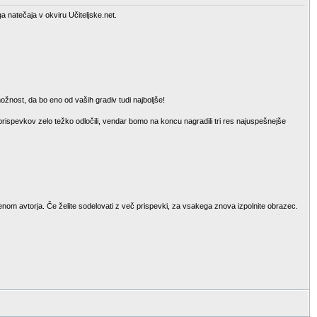
a natečaja v okviru Učiteljske.net.
ožnost, da bo eno od vaših gradiv tudi najboljše!
 prispevkov zelo težko odločili, vendar bomo na koncu nagradili tri res najuspešnejše
menom avtorja. Če želite sodelovati z več prispevki, za vsakega znova izpolnite obrazec.