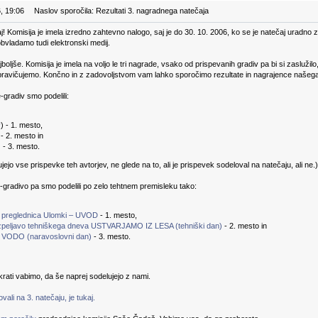
, 19:06
Naslov sporočila: Rezultati 3. nagradnega natečaja
aj! Komisija je imela izredno zahtevno nalogo, saj je do 30. 10. 2006, ko se je natečaj uradno 
obvladamo tudi elektronski medij.
ajboljše. Komisija je imela na voljo le tri nagrade, vsako od prispevanih gradiv pa bi si zaslužil
opravičujemo. Končno in z zadovoljstvom vam lahko sporočimo rezultate in nagrajence našega 
gradiv smo podelili:
v
) - 1. mesto,
 - 2. mesto in
) - 3. mesto.
jo vse prispevke teh avtorjev, ne glede na to, ali je prispevek sodeloval na natečaju, ali ne.)
-gradivo pa smo podelili po zelo tehtnem premisleku tako:
 preglednica Ulomki – UVOD
- 1. mesto,
izpeljavo tehniškega dneva USTVARJAMO IZ LESA (tehniški dan)
- 2. mesto in
VODO (naravoslovni dan)
- 3. mesto.
rati vabimo, da še naprej sodelujejo z nami.
ali na 3. natečaju, je tukaj.