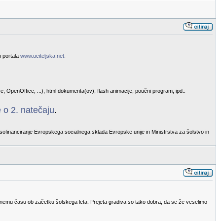
u portala
www.uciteljska.net.
e, OpenOffice, ...), html dokumenta(ov), flash animacije, poučni program, ipd.:
 o 2. natečaju
.
sofinanciranje Evropskega socialnega sklada Evropske unije in Ministrstva za šolstvo in
eugodnemu času ob začetku šolskega leta. Prejeta gradiva so tako dobra, da se že veselimo