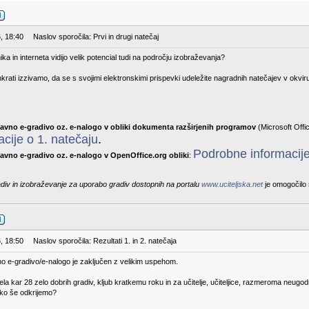
, 18:40
Naslov sporočila: Prvi in drugi natečaj
ika in interneta vidijo velik potencial tudi na področju izobraževanja?
rati izzivamo, da se s svojimi elektronskimi prispevki udeležite nagradnih natečajev v okvir
tavno e-gradivo oz. e-nalogo v obliki dokumenta razširjenih programov
(Microsoft Offic
cije o 1. natečaju
.
Podrobne informacije
avno e-gradivo oz. e-nalogo v OpenOffice.org obliki
:
adiv in izobraževanje za uporabo gradiv dostopnih na portalu
www.uciteljska.net
je omogočilo 
, 18:50
Naslov sporočila: Rezultati 1. in 2. natečaja
no e-gradivo/e-nalogo je zaključen z velikim uspehom.
prejela kar 28 zelo dobrih gradiv, kljub kratkemu roku in za učitelje, učiteljice, razmeroma n
hko še odkrijemo?