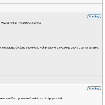
 PowerPoint
ali
OpenOffice Impress
.
menom avtorja. Če želite sodelovati z več prispevki, za vsakega znova izpolnite obrazec.
n znamo odlično uporabiti računalnik kot učni pripomoček.