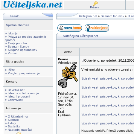
Prijava
Kazalo
Učiteljska.net
»
Seznam forumov
»
O na
Spletna zbornica
» Iskanje
Natečaji na Učiteljski.net
» Prijava za pregled zasebnih
sporočil
» Tvoja podoba
» Seznam članov
» Skupine uporabnikov
Avtor
» Pomoč
Primož
Objavljeno: ponedeljek, 20.11.2006
Učna gradiva
Administrator
V tej temi zbiramo objave v zvezi z na
» Iščite
» Pregled povpraševanja
Spisek vseh prispevkov, ki so sodelov
Koristno
Spisek vseh prispevkov, ki so sodelo
» Devetka.net
» Izbrana spletna orodja
Pridružen/-a:
Spisek vseh prispevkov, ki so sodelo
» Izbrani programi
17. nov 04,
» Zanimivosti
sre, 12:54
Sporočila:
Spisek vseh prispevkov, ki so sodelo
178
Informacije
Kraj:
Spisek vseh prispevkov, ki so sodelo
Ljubljana
» O Učiteljski.net
» Skrbniki
» Avtorji
Spisek vseh prispevkov, ki so sodelo
» Statistika
» Nagradni natečaji
Nazadnje urejal/a Primož ponedeljek, 