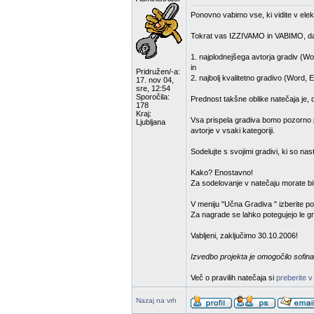
Ponovno vabimo vse, ki vidite v elek
Tokrat vas IZZIVAMO in VABIMO, da
1. najplodnejšega avtorja gradiv (Wo
in
Pridružen/-a:
2. najbolj kvalitetno gradivo (Word, 
17. nov 04,
sre, 12:54
Sporočila:
Prednost takšne oblike natečaja je, 
178
Kraj:
Vsa prispela gradiva bomo pozorno pr
Ljubljana
avtorje v vsaki kategoriji.
Sodelujte s svojimi gradivi, ki so na
Kako? Enostavno!
Za sodelovanje v natečaju morate bit
V meniju "Učna Gradiva " izberite p
Za nagrade se lahko potegujejo le gra
Vabljeni, zaključimo 30.10.2006!
Izvedbo projekta je omogočilo sofina
Več o pravilih natečaja si
preberite v
Nazaj na vrh