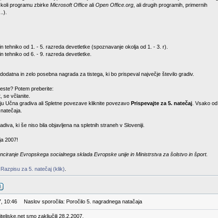
 koli programu zbirke
Microsoft Office
ali
Open Office.org
, ali drugih programih, primernih
..).
n tehniko od 1. - 5. razreda devetletke (spoznavanje okolja od 1. - 3. r).
in tehniko od 6. - 9. razreda devetletke.
odatna in zelo posebna nagrada za tistega, ki bo prispeval največje število gradiv.
este? Potem preberite:
, se včlanite.
eniju Učna gradiva ali Spletne povezave kliknite povezavo
Prispevajte za 5. natečaj
. Vsako od 
 natečaja.
diva, ki še niso bila objavljena na spletnih straneh v Sloveniji.
ja 2007!
nciranje Evropskega socialnega sklada Evropske unije in Ministrstva za šolstvo in šport.
v
Razpisu za 5. natečaj (klik)
.
7, 10:46
Naslov sporočila: Poročilo 5. nagradnega natačaja
teljske.net smo zaključili 28.2.2007.