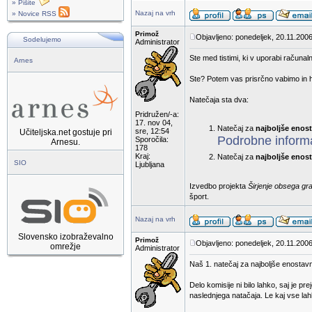
» Pišite
Nazaj na vrh
» Novice RSS
Primož
Objavljeno: ponedeljek, 20.11.2006
Sodelujemo
Administrator
Ste med tistimi, ki v uporabi računaln
Arnes
Ste? Potem vas prisrčno vabimo in hk
Natečaja sta dva:
Pridružen/-a:
17. nov 04,
Natečaj za
najboljše enos
sre, 12:54
Učiteljska.net gostuje pri
Podrobne informa
Sporočila:
Arnesu.
178
Kraj:
Natečaj za
najboljše enost
SIO
Ljubljana
Izvedbo projekta
Širjenje obsega gr
šport.
Nazaj na vrh
Slovensko izobraževalno
Primož
Objavljeno: ponedeljek, 20.11.2006
omrežje
Administrator
Naš 1. natečaj za najboljše enostav
Delo komisije ni bilo lahko, saj je 
naslednjega natačaja. Le kaj vse la