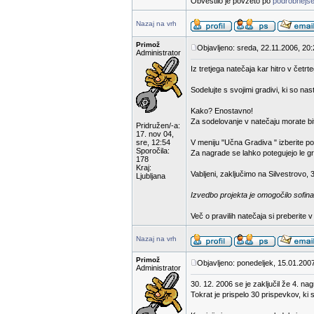
Obvestilo je povzeto po
podrobnejše
Nazaj na vrh
Primož
Objavljeno: sreda, 22.11.2006, 20
Administrator
Iz tretjega natečaja kar hitro v čet
Sodelujte s svojimi gradivi, ki so na
Kako? Enostavno!
Za sodelovanje v natečaju morate bit
Pridružen/-a:
17. nov 04,
sre, 12:54
V meniju "Učna Gradiva " izberite p
Sporočila:
Za nagrade se lahko potegujejo le gra
178
Kraj:
Vabljeni, zaključimo na Silvestrovo, 
Ljubljana
Izvedbo projekta je omogočilo sofina
Več o pravilih natečaja si preberite 
Nazaj na vrh
Primož
Objavljeno: ponedeljek, 15.01.200
Administrator
30. 12. 2006 se je zaključil že 4. na
Tokrat je prispelo 30 prispevkov, ki 