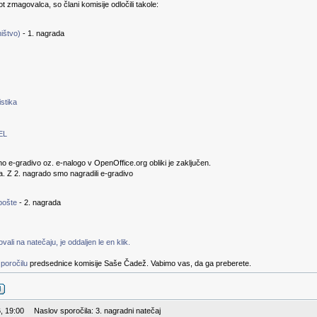
kot zmagovalca, so člani komisije odločili takole:
ištvo)
- 1. nagrada
stika
EL
no e-gradivo oz. e-nalogo v OpenOffice.org obliki je zaključen.
a. Z 2. nagrado smo nagradili e-gradivo
pošte
- 2. nagrada
ali na natečaju, je oddaljen le en klik.
poročilu
predsednice komisije Saše Čadež. Vabimo vas, da ga preberete.
, 19:00
Naslov sporočila: 3. nagradni natečaj