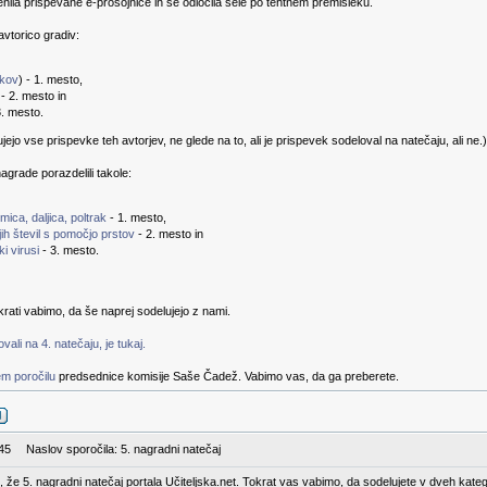
enila prispevane e-prosojnice in se odločila šele po tehtnem premisleku.
vtorico gradiv:
vkov
) - 1. mesto,
 - 2. mesto in
3. mesto.
jo vse prispevke teh avtorjev, ne glede na to, ali je prispevek sodeloval na natečaju, ali ne.)
agrade porazdelili takole:
ica, daljica, poltrak
- 1. mesto,
ih števil s pomočjo prstov
- 2. mesto in
i virusi
- 3. mesto.
rati vabimo, da še naprej sodelujejo z nami.
ali na 4. natečaju, je tukaj.
m poročilu
predsednice komisije Saše Čadež. Vabimo vas, da ga preberete.
:45
Naslov sporočila: 5. nagradni natečaj
nji, že 5. nagradni natečaj portala Učiteljska.net. Tokrat vas vabimo, da sodelujete v dveh kateg