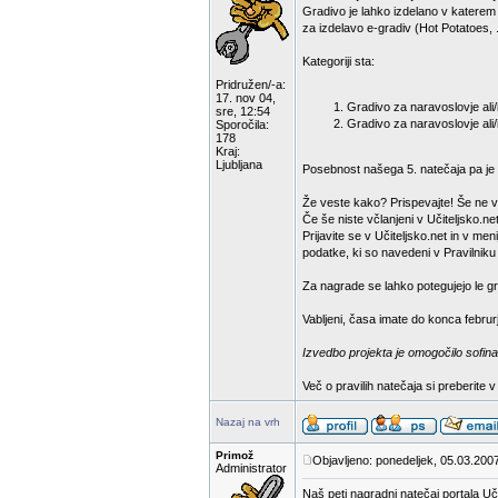
Gradivo je lahko izdelano v katerem
za izdelavo e-gradiv (Hot Potatoes, .
Kategoriji sta:
Pridružen/-a:
17. nov 04,
Gradivo za naravoslovje ali/i
sre, 12:54
Gradivo za naravoslovje ali/
Sporočila:
178
Kraj:
Ljubljana
Posebnost našega 5. natečaja pa je d
Že veste kako? Prispevajte! Še ne v
Če še niste včlanjeni v Učiteljsko.net
Prijavite se v Učiteljsko.net in v m
podatke, ki so navedeni v Pravilniku
Za nagrade se lahko potegujejo le gra
Vabljeni, časa imate do konca februr
Izvedbo projekta je omogočilo sofina
Več o pravilih natečaja si preberite 
Nazaj na vrh
Primož
Objavljeno: ponedeljek, 05.03.200
Administrator
Naš peti nagradni natečaj portala Uči