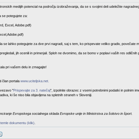
tronskih medijih potencial na področju izobraževanja, da se s svojimi deli udeležite nagradneg
 se potegujete za:
rd, Excel, Adobe.pdf)
Excel,Adobe.pdf)
da se lahko potegujete za dve prvi nagradi, saj s tem, ko prispevate veliko gradiv, povečate m
egledali, jih ocenili in primerjali. Sploh ne dvomimo, da se bomo v poplavi vaših res odličnih
stala pri vašem delu in zmagajte!
i član portala
www.uciteljska.net.
ovezavo "
Prispevajte za 3. natečaj
", izpolnite obrazec z vsemi potrebnimi podatki in polnim i
diva, ki še niso bila objavljena na spletnih straneh v Sloveniji.
nciranje Evropskega socialnega sklada Evropske unije in Ministrstva za šolstvo in šport.
 temle dokumentu (klik)
.