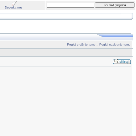
Devetka.net
Poglej prejšnjo temo
::
Poglej naslednjo temo