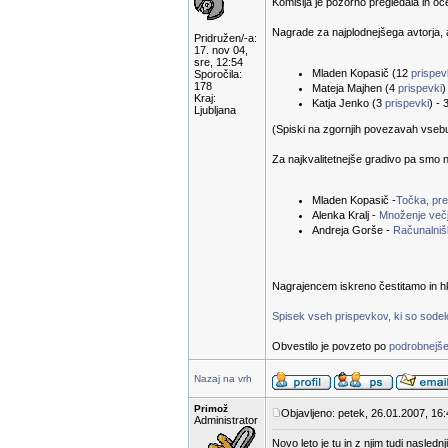
Komisija je pozorno pregledala in oc
Nagrade za najplodnejšega avtorja, a
Pridružen/-a:
17. nov 04,
sre, 12:54
Mladen Kopasič (12
prispe
Sporočila:
178
Mateja Majhen (4
prispevki
)
Kraj:
Katja Jenko (3
prispevki
) - 
Ljubljana
(Spiski na zgornjih povezavah vsebuje
Za najkvalitetnejše gradivo pa smo n
Mladen Kopasič -
Točka, prem
Alenka Kralj -
Množenje večj
Andreja Gorše -
Računalnišk
Nagrajencem iskreno čestitamo in hk
Spisek vseh prispevkov, ki so sodelov
Obvestilo je povzeto po
podrobnejše
Nazaj na vrh
Primož
Objavljeno: petek, 26.01.2007, 16
Administrator
Novo leto je tu in z njim tudi nasled