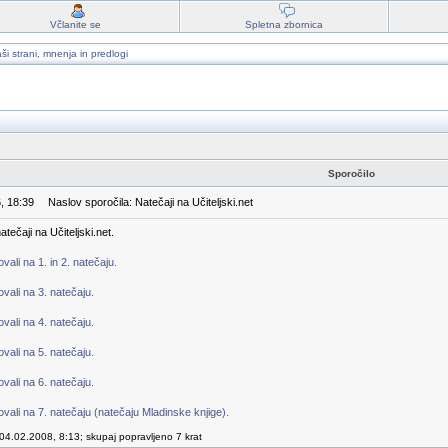
Včlanite se
Spletna zbornica
ši strani, mnenja in predlogi
Sporočilo
, 18:39
Naslov sporočila: Natečaji na Učiteljski.net
tečaji na Učiteljski.net.
ali na 1. in 2. natečaju.
vali na 3. natečaju.
vali na 4. natečaju.
vali na 5. natečaju.
vali na 6. natečaju.
vali na 7. natečaju (natečaju Mladinske knjige).
04.02.2008, 8:13; skupaj popravljeno 7 krat