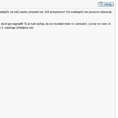
zaključil, na naš naslov prispelo kar 163 prispevkov! Vsi sodelujoči ste ponovno dokazali,
o, da bi ga nagradili! To je tudi razlog, da so rezultati malo »z zamudo«, za kar se vam, ki
3. natečaja Učiteljske.net.