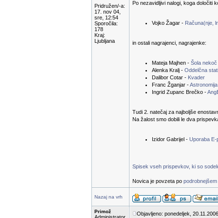
Po nezavidljivi nalogi, koga določiti 
Pridružen/-a:
17. nov 04,
sre, 12:54
Vojko Žagar -
Računa(nje, ln
Sporočila:
178
Kraj:
Ljubljana
in ostali nagrajenci, nagrajenke:
Mateja Majhen -
Šola nekoč
Alenka Kralj -
Oddelčna stati
Dalibor Cotar -
Kvader
Franc Žganjar -
Astronomija
Ingrid Zupanc Brečko -
Ang
Tudi 2. natečaj za najboljše enostav
Na žalost smo dobili le dva prispevk
Izidor Gabrijel -
Uporaba E-
Spisek vseh prispevkov, ki so sodelov
Novica je povzeta po
podrobnejšem 
Nazaj na vrh
Primož
Objavljeno: ponedeljek, 20.11.2006
Administrator