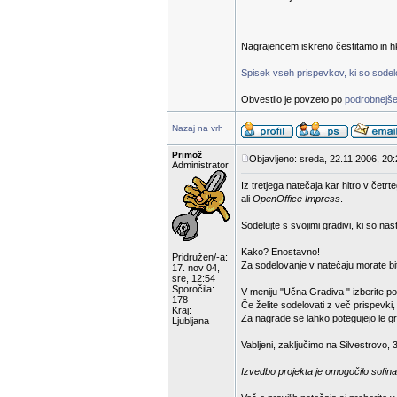
Nagrajencem iskreno čestitamo in hk
Spisek vseh prispevkov, ki so sodelov
Obvestilo je povzeto po
podrobnejše
Nazaj na vrh
Primož
Objavljeno: sreda, 22.11.2006, 20
Administrator
Iz tretjega natečaja kar hitro v čet
ali
OpenOffice Impress
.
Sodelujte s svojimi gradivi, ki so na
Kako? Enostavno!
Pridružen/-a:
Za sodelovanje v natečaju morate bit
17. nov 04,
sre, 12:54
Sporočila:
V meniju "Učna Gradiva " izberite p
178
Če želite sodelovati z več prispevki
Kraj:
Za nagrade se lahko potegujejo le gra
Ljubljana
Vabljeni, zaključimo na Silvestrovo, 
Izvedbo projekta je omogočilo sofina