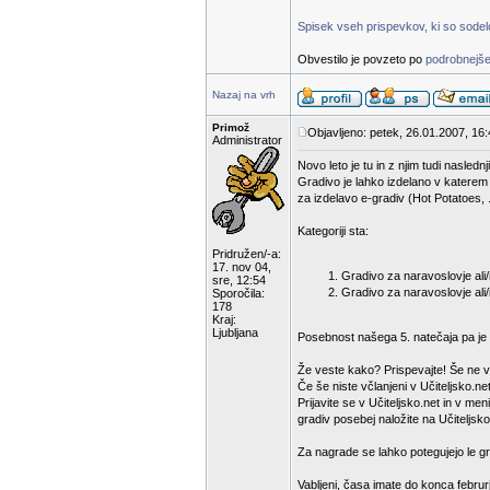
Spisek vseh prispevkov, ki so sodelov
Obvestilo je povzeto po
podrobnejše
Nazaj na vrh
Primož
Objavljeno: petek, 26.01.2007, 16
Administrator
Novo leto je tu in z njim tudi nasled
Gradivo je lahko izdelano v katerem
za izdelavo e-gradiv (Hot Potatoes, .
Kategoriji sta:
Pridružen/-a:
17. nov 04,
Gradivo za naravoslovje ali/i
sre, 12:54
Gradivo za naravoslovje ali/
Sporočila:
178
Kraj:
Ljubljana
Posebnost našega 5. natečaja pa je d
Že veste kako? Prispevajte! Še ne v
Če še niste včlanjeni v Učiteljsko.net
Prijavite se v Učiteljsko.net in v m
gradiv posebej naložite na Učiteljsko
Za nagrade se lahko potegujejo le gra
Vabljeni, časa imate do konca februr