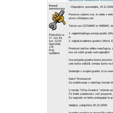
Primož
Objavljeno: ponedeljek, 20.11.2006
Administrator
Ponovno vabimo vse, ki vidite v elek
okviru Učiteljske.net.
Tokrat vas IZZIVAMO in VABIMO, da
1. najplodnejšega avtorja gradiv (Wo
Pridružen/-a:
in
17. nov 04,
sre, 12:54
2. najbolj kvalitetno gradivo (Word, 
Sporočila:
178
Prednost takšne oblike natečaja je, 
Kraj:
eno od vaših gradiv tudi najboljše!
Ljubljana
Vsa prispela gradiva bomo pozorno pr
zelo težko odločili, vendar bomo na k
Sodelujte s svojimi gradivi, ki so na
Kako? Enostavno!
Za sodelovanje v natečaju morate bit
V meniju "Učna Gradiva " izberite p
Če želite sodelovati z več prispevki
Za nagrade se lahko potegujejo le gra
Vabljeni, zaključimo 30.10.2006!
Izvedbo projekta je omogočilo sofina