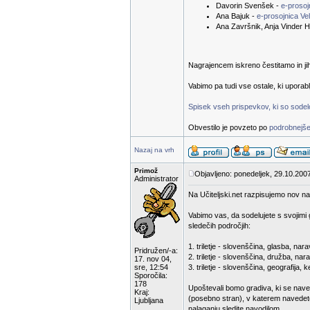
Davorin Svenšek -
e-proso
Ana Bajuk -
e-prosojnica Ve
Ana Završnik, Anja Vinder H
Nagrajencem iskreno čestitamo in ji
Vabimo pa tudi vse ostale, ki uporab
Spisek vseh prispevkov, ki so sodelov
Obvestilo je povzeto po
podrobnejše
Nazaj na vrh
Primož
Objavljeno: ponedeljek, 29.10.200
Administrator
Na Učiteljski.net razpisujemo nov na
Vabimo vas, da sodelujete s svojimi 
sledečih področjih:
1. triletje - slovenščina, glasba, n
Pridružen/-a:
2. triletje - slovenščina, družba, nar
17. nov 04,
sre, 12:54
3. triletje - slovenščina, geografija,
Sporočila:
178
Upoštevali bomo gradiva, ki se nave
Kraj:
(posebno stran), v katerem navedete
Ljubljana
nalaganju sledite navodilom.