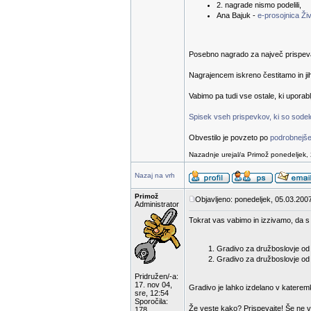
2. nagrade nismo podelili,
Ana Bajuk -
e-prosojnica Živ
Posebno nagrado za največ prispevanih
Nagrajencem iskreno čestitamo in ji
Vabimo pa tudi vse ostale, ki uporab
Spisek vseh prispevkov, ki so sodelov
Obvestilo je povzeto po
podrobnejše
Nazadnje urejal/a Primož ponedeljek, 
Nazaj na vrh
Primož
Objavljeno: ponedeljek, 05.03.2007
Administrator
Tokrat vas vabimo in izzivamo, da s 
Gradivo za družboslovje od 1
Gradivo za družboslovje od 6
Pridružen/-a:
17. nov 04,
Gradivo je lahko izdelano v katerem
sre, 12:54
Sporočila:
Že veste kako? Prispevajte! Še ne v
178