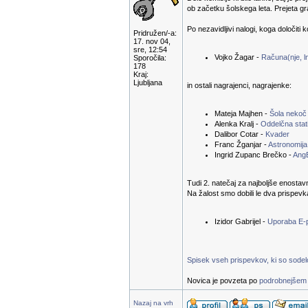
ob začetku šolskega leta. Prejeta g
Po nezavidljivi nalogi, koga določiti 
Pridružen/-a:
17. nov 04,
sre, 12:54
Vojko Žagar -
Računa(nje, ln
Sporočila:
178
Kraj:
Ljubljana
in ostali nagrajenci, nagrajenke:
Mateja Majhen -
Šola nekoč
Alenka Kralj -
Oddelčna stati
Dalibor Cotar -
Kvader
Franc Žganjar -
Astronomija
Ingrid Zupanc Brečko -
Ang
Tudi 2. natečaj za najboljše enostav
Na žalost smo dobili le dva prispevk
Izidor Gabrijel -
Uporaba E-
Spisek vseh prispevkov, ki so sodelov
Novica je povzeta po
podrobnejšem 
Nazaj na vrh