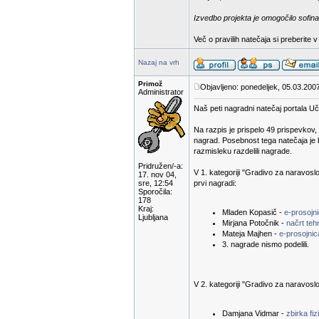
Izvedbo projekta je omogočilo sofina
Več o pravilih natečaja si preberite 
Nazaj na vrh
Primož
Objavljeno: ponedeljek, 05.03.200
Administrator
Naš peti nagradni natečaj portala Uči
Na razpis je prispelo 49 prispevkov,
nagrad. Posebnost tega natečaja je 
razmisleku razdelili nagrade.
Pridružen/-a:
V 1. kategoriji "Gradivo za naravoslov
17. nov 04,
sre, 12:54
prvi nagradi:
Sporočila:
178
Kraj:
Mladen Kopasič -
e-prosojni
Ljubljana
Mirjana Potočnik -
načrt te
Mateja Majhen -
e-prosojnic
3. nagrade nismo podelili.
V 2. kategoriji "Gradivo za naravoslov
Damjana Vidmar -
zbirka fiz