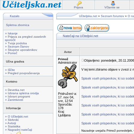
Prijava
Včlanite se
Kazalo
Učiteljska.net
»
Seznam forumov
»
O na
Spletna zbornica
» Iskanje
Natečaji na Učiteljski.net
» Prijava za pregled zasebnih
sporočil
» Tvoja podoba
» Seznam članov
» Skupine uporabnikov
Avtor
» Pomoč
Primož
Objavljeno: ponedeljek, 20.11.2006
Učna gradiva
Administrator
V tej temi zbiramo objave v zvezi z na
» Iščite
» Pregled povpraševanja
Spisek vseh prispevkov, ki so sodelov
Koristno
Spisek vseh prispevkov, ki so sodelo
» Devetka.net
» Izbrana spletna orodja
Pridružen/-a:
Spisek vseh prispevkov, ki so sodelo
» Izbrani programi
17. nov 04,
» Zanimivosti
sre, 12:54
Sporočila:
Spisek vseh prispevkov, ki so sodelo
178
Informacije
Kraj:
Spisek vseh prispevkov, ki so sodelo
Ljubljana
» O Učiteljski.net
» Skrbniki
» Avtorji
Spisek vseh prispevkov, ki so sodelo
» Statistika
» Nagradni natečaji
Nazadnje urejal/a Primož ponedeljek, 