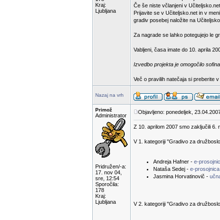
Kraj:
Če še niste včlanjeni v Učiteljsko.net
Ljubljana
Prijavite se v Učiteljsko.net in v m
gradiv posebej naložite na Učiteljsko
Za nagrade se lahko potegujejo le gra
Vabljeni, časa imate do 10. aprila 20
Izvedbo projekta je omogočilo sofina
Več o pravilih natečaja si preberite 
Nazaj na vrh
Primož
Objavljeno: ponedeljek, 23.04.2007
Administrator
Z 10. aprilom 2007 smo zaključili 6. 
V 1. kategoriji "Gradivo za družbosl
Andreja Hafner -
e-prosojn
Pridružen/-a:
Nataša Sedej -
e-prosojnica
17. nov 04,
Jasmina Horvatinovič -
učn
sre, 12:54
Sporočila:
178
Kraj:
Ljubljana
V 2. kategoriji "Gradivo za družboslo