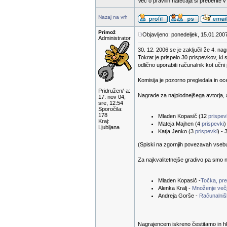
Več o pravilih natečaja si preberite 
Nazaj na vrh
Primož
Objavljeno: ponedeljek, 15.01.200
Administrator
30. 12. 2006 se je zaključil že 4. na
Tokrat je prispelo 30 prispevkov, ki 
odlično uporabiti računalnik kot učn
Komisija je pozorno pregledala in oc
Pridružen/-a:
Nagrade za najplodnejšega avtorja, a
17. nov 04,
sre, 12:54
Sporočila:
178
Mladen Kopasič (12
prispe
Kraj:
Mateja Majhen (4
prispevki
)
Ljubljana
Katja Jenko (3
prispevki
) - 
(Spiski na zgornjih povezavah vsebuje
Za najkvalitetnejše gradivo pa smo n
Mladen Kopasič -
Točka, prem
Alenka Kralj -
Množenje večj
Andreja Gorše -
Računalnišk
Nagrajencem iskreno čestitamo in hk