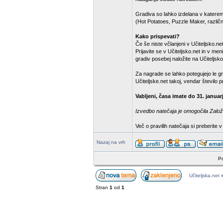
Gradiva so lahko izdelana v katere
(Hot Potatoes, Puzzle Maker, različn
Kako prispevati?
Če še niste včlanjeni v Učiteljsko.net,
Prijavite se v Učiteljsko.net in v m
gradiv posebej naložite na Učiteljsko
Za nagrade se lahko potegujejo le gr
Učiteljske.net takoj, vendar število
Vabljeni, časa imate do 31. januar
Izvedbo natečaja je omogočila Založb
Več o pravilih natečaja si preberite 
Nazaj na vrh
Po
Učiteljska.net
Stran
1
od
1