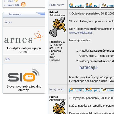
» Pišite
Nazaj na vrh
» Novice RSS
Primož
Objavljeno: ponedeljek, 20.11.2006
Sodelujemo
Administrator
Ste med tistimi, ki v uporabi računaln
Arnes
Ste? Potem vas prisrčno vabimo in hk
www.uciteljska.net.
Natečaja sta dva:
Pridružen/-a:
17. nov 04,
sre, 12:54
Učiteljska.net gostuje pri
Natečaj za
najboljše enos
Sporočila:
Arnesu.
178
OpenOffice, ...), html dokum
Kraj:
SIO
Ljubljana
Natečaj za
najboljše enost
.
natečaju
Izvedbo projekta
Širjenje obsega gr
Evropskega socialnega sklada Evropsk
Slovensko izobraževalno
Nazaj na vrh
omrežje
Primož
Objavljeno: ponedeljek, 20.11.2006
Administrator
Naš 1. natečaj za najboljše enostav
Delo komisije ni bilo lahko, saj je p