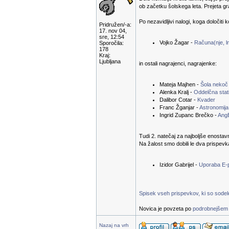
ob začetku šolskega leta. Prejeta g
Po nezavidljivi nalogi, koga določiti 
Pridružen/-a:
17. nov 04,
sre, 12:54
Vojko Žagar -
Računa(nje, ln
Sporočila:
178
Kraj:
Ljubljana
in ostali nagrajenci, nagrajenke:
Mateja Majhen -
Šola nekoč
Alenka Kralj -
Oddelčna stati
Dalibor Cotar -
Kvader
Franc Žganjar -
Astronomija
Ingrid Zupanc Brečko -
Ang
Tudi 2. natečaj za najboljše enostav
Na žalost smo dobili le dva prispevk
Izidor Gabrijel -
Uporaba E-
Spisek vseh prispevkov, ki so sodelov
Novica je povzeta po
podrobnejšem 
Nazaj na vrh