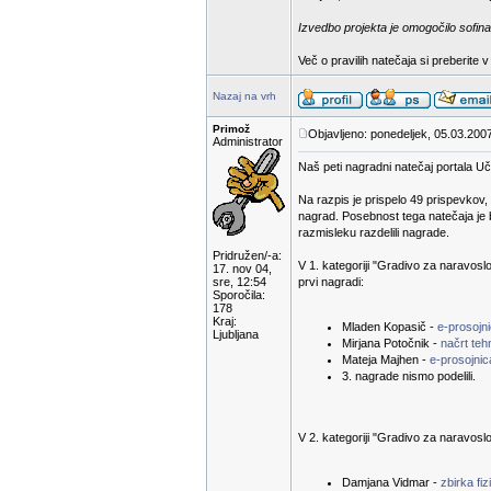
Izvedbo projekta je omogočilo sofina
Več o pravilih natečaja si preberite 
Nazaj na vrh
Primož
Objavljeno: ponedeljek, 05.03.200
Administrator
Naš peti nagradni natečaj portala Uči
Na razpis je prispelo 49 prispevkov,
nagrad. Posebnost tega natečaja je 
razmisleku razdelili nagrade.
Pridružen/-a:
V 1. kategoriji "Gradivo za naravoslov
17. nov 04,
sre, 12:54
prvi nagradi:
Sporočila:
178
Kraj:
Mladen Kopasič -
e-prosojni
Ljubljana
Mirjana Potočnik -
načrt te
Mateja Majhen -
e-prosojnic
3. nagrade nismo podelili.
V 2. kategoriji "Gradivo za naravoslov
Damjana Vidmar -
zbirka fiz