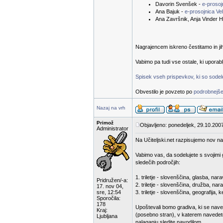
Davorin Svenšek -
e-proso
Ana Bajuk -
e-prosojnica Ve
Ana Završnik, Anja Vinder H
Nagrajencem iskreno čestitamo in ji
Vabimo pa tudi vse ostale, ki uporab
Spisek vseh prispevkov, ki so sodelov
Obvestilo je povzeto po
podrobnejše
Nazaj na vrh
Primož
Objavljeno: ponedeljek, 29.10.200
Administrator
Na Učiteljski.net razpisujemo nov na
Vabimo vas, da sodelujete s svojimi 
sledečih področjih:
1. triletje - slovenščina, glasba, n
Pridružen/-a:
2. triletje - slovenščina, družba, nar
17. nov 04,
sre, 12:54
3. triletje - slovenščina, geografija,
Sporočila:
178
Upoštevali bomo gradiva, ki se nave
Kraj:
(posebno stran), v katerem navedete
Ljubljana
nalaganju sledite navodilom.