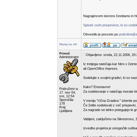
Nagrajencem iskreno čestitamo in hk
Spisek vseh prispevkov, ki so sodelov
Obvestilo je povzeto po
podrobnejše
Nazaj na vrh
Primož
Objavljeno: sreda, 22.11.2006, 20
Administrator
Iz tretjega natečaja kar hitro v čet
ali
OpenOffice Impress
.
Sodelujte s svojimi gradivi, ki so na
Kako? Enostavno!
Pridružen/-a:
Za sodelovanje v natečaju morate bit
17. nov 04,
sre, 12:54
Sporočila:
V meniju "Učna Gradiva " izberite p
178
Če želite sodelovati z več prispevki
Kraj:
Za nagrade se lahko potegujejo le gra
Ljubljana
Vabljeni, zaključimo na Silvestrovo, 
Izvedbo projekta je omogočilo sofina