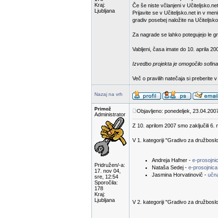
Kraj:
Če še niste včlanjeni v Učiteljsko.net
Ljubljana
Prijavite se v Učiteljsko.net in v m
gradiv posebej naložite na Učiteljsko
Za nagrade se lahko potegujejo le gra
Vabljeni, časa imate do 10. aprila 20
Izvedbo projekta je omogočilo sofina
Več o pravilih natečaja si preberite 
Nazaj na vrh
Primož
Objavljeno: ponedeljek, 23.04.2007
Administrator
Z 10. aprilom 2007 smo zaključili 6. 
V 1. kategoriji "Gradivo za družbosl
Andreja Hafner -
e-prosojn
Pridružen/-a:
Nataša Sedej -
e-prosojnica
17. nov 04,
Jasmina Horvatinovič -
učn
sre, 12:54
Sporočila:
178
Kraj:
Ljubljana
V 2. kategoriji "Gradivo za družboslo