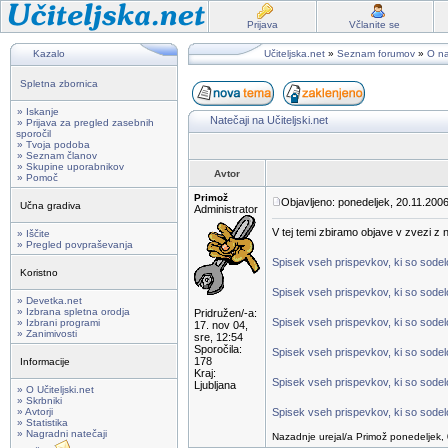
Prijava
Včlanite se
Kazalo
Učiteljska.net
»
Seznam forumov
»
O na
Spletna zbornica
» Iskanje
Natečaji na Učiteljski.net
» Prijava za pregled zasebnih
sporočil
» Tvoja podoba
» Seznam članov
» Skupine uporabnikov
Avtor
» Pomoč
Primož
Objavljeno: ponedeljek, 20.11.2006
Učna gradiva
Administrator
V tej temi zbiramo objave v zvezi z na
» Iščite
» Pregled povpraševanja
Spisek vseh prispevkov, ki so sodelov
Koristno
Spisek vseh prispevkov, ki so sodelo
» Devetka.net
» Izbrana spletna orodja
Pridružen/-a:
Spisek vseh prispevkov, ki so sodelo
» Izbrani programi
17. nov 04,
» Zanimivosti
sre, 12:54
Sporočila:
Spisek vseh prispevkov, ki so sodelo
178
Informacije
Kraj:
Spisek vseh prispevkov, ki so sodelo
Ljubljana
» O Učiteljski.net
» Skrbniki
» Avtorji
Spisek vseh prispevkov, ki so sodelo
» Statistika
» Nagradni natečaji
Nazadnje urejal/a Primož ponedeljek, 