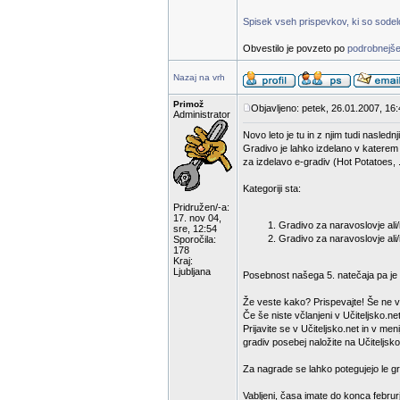
Spisek vseh prispevkov, ki so sodelov
Obvestilo je povzeto po
podrobnejše
Nazaj na vrh
Primož
Objavljeno: petek, 26.01.2007, 16
Administrator
Novo leto je tu in z njim tudi nasled
Gradivo je lahko izdelano v katerem
za izdelavo e-gradiv (Hot Potatoes, .
Kategoriji sta:
Pridružen/-a:
17. nov 04,
Gradivo za naravoslovje ali/i
sre, 12:54
Gradivo za naravoslovje ali/
Sporočila:
178
Kraj:
Ljubljana
Posebnost našega 5. natečaja pa je d
Že veste kako? Prispevajte! Še ne v
Če še niste včlanjeni v Učiteljsko.net
Prijavite se v Učiteljsko.net in v m
gradiv posebej naložite na Učiteljsko
Za nagrade se lahko potegujejo le gra
Vabljeni, časa imate do konca februr