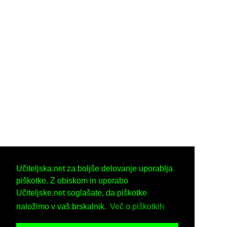
Učiteljska.net za boljše delovanje uporablja
piškotke. Z obiskom in uporabo
Učiteljske.net soglašate, da piškotke
naložimo v vaš brskalnik.
Več o piškotkih