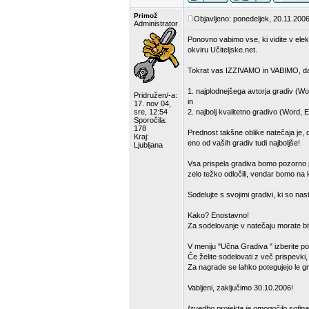
Primož
Objavljeno: ponedeljek, 20.11.2006
Administrator
Ponovno vabimo vse, ki vidite v elek
okviru Učiteljske.net.
Tokrat vas IZZIVAMO in VABIMO, da
1. najplodnejšega avtorja gradiv (Wo
Pridružen/-a:
in
17. nov 04,
sre, 12:54
2. najbolj kvalitetno gradivo (Word, 
Sporočila:
178
Prednost takšne oblike natečaja je, 
Kraj:
eno od vaših gradiv tudi najboljše!
Ljubljana
Vsa prispela gradiva bomo pozorno pr
zelo težko odločili, vendar bomo na k
Sodelujte s svojimi gradivi, ki so na
Kako? Enostavno!
Za sodelovanje v natečaju morate bit
V meniju "Učna Gradiva " izberite p
Če želite sodelovati z več prispevki
Za nagrade se lahko potegujejo le gra
Vabljeni, zaključimo 30.10.2006!
Izvedbo projekta je omogočilo sofina