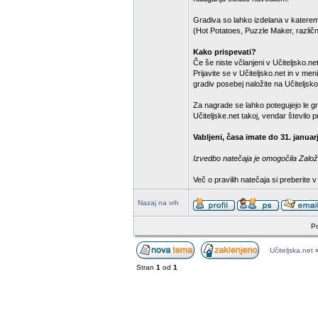
Gradiva so lahko izdelana v katere
(Hot Potatoes, Puzzle Maker, različn
Kako prispevati?
Če še niste včlanjeni v Učiteljsko.net,
Prijavite se v Učiteljsko.net in v m
gradiv posebej naložite na Učiteljsko
Za nagrade se lahko potegujejo le gr
Učiteljske.net takoj, vendar število
Vabljeni, časa imate do 31. januar
Izvedbo natečaja je omogočila Založb
Več o pravilih natečaja si preberite 
Nazaj na vrh
Po
Učiteljska.net
Stran
1
od
1