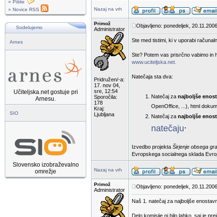
» Pišite
Nazaj na vrh
» Novice RSS
Primož
Objavljeno: ponedeljek, 20.11.2006
Sodelujemo
Administrator
Ste med tistimi, ki v uporabi računaln
Arnes
Ste? Potem vas prisrčno vabimo in hk
www.uciteljska.net.
Natečaja sta dva:
Pridružen/-a:
17. nov 04,
sre, 12:54
Učiteljska.net gostuje pri
Natečaj za
najboljše enos
Sporočila:
Arnesu.
178
OpenOffice, ...), html dokum
Kraj:
SIO
Ljubljana
Natečaj za
najboljše enost
.
natečaju
Izvedbo projekta
Širjenje obsega gr
Evropskega socialnega sklada Evropsk
Slovensko izobraževalno
Nazaj na vrh
omrežje
Primož
Objavljeno: ponedeljek, 20.11.2006
Administrator
Naš 1. natečaj za najboljše enostav
Delo komisije ni bilo lahko, saj je p