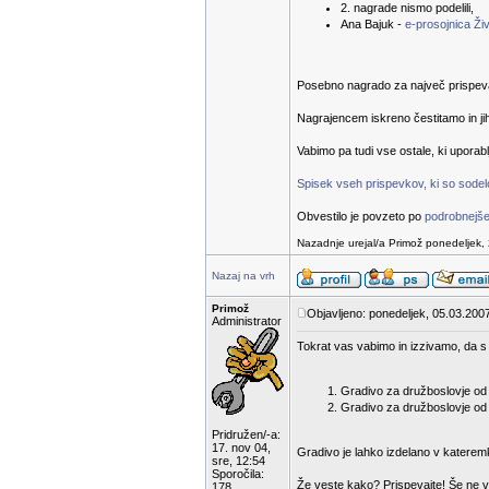
2. nagrade nismo podelili,
Ana Bajuk -
e-prosojnica Živ
Posebno nagrado za največ prispevanih
Nagrajencem iskreno čestitamo in ji
Vabimo pa tudi vse ostale, ki uporab
Spisek vseh prispevkov, ki so sodelov
Obvestilo je povzeto po
podrobnejše
Nazadnje urejal/a Primož ponedeljek, 
Nazaj na vrh
Primož
Objavljeno: ponedeljek, 05.03.2007
Administrator
Tokrat vas vabimo in izzivamo, da s 
Gradivo za družboslovje od 1
Gradivo za družboslovje od 6
Pridružen/-a:
17. nov 04,
Gradivo je lahko izdelano v katerem
sre, 12:54
Sporočila:
Že veste kako? Prispevajte! Še ne v
178