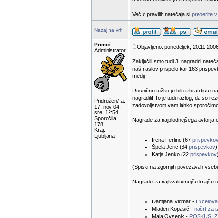
Več o pravilih natečaja si
preberite v
Nazaj na vrh
Primož
Objavljeno: ponedeljek, 20.11.2006
Administrator
Zaključili smo tudi 3. nagradni nateč
naš naslov prispelo kar 163 prispevk
medij.
Resnično težko je bilo izbrati tiste n
nagradili! To je tudi razlog, da so 
Pridružen/-a:
zadovoljstvom vam lahko sporočimo r
17. nov 04,
sre, 12:54
Sporočila:
Nagrade za najplodnejšega avtorja e-
178
Kraj:
Ljubljana
Irena Ferlinc (67
prispevko
Špela Jerič (34
prispevkov
)
Katja Jenko (22
prispevkov
(Spiski na zgornjih povezavah vsebuje
Nagrade za najkvalitetnejše krajše e
Damjana Vidmar -
Excelova
Mladen Kopasič -
načrt za 
Maja Ovsenik -
POSKUSI Z 