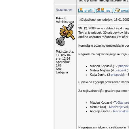
Več o pravilih natečaja si preberite 
Nazaj na vrh
Primož
Objavljeno: ponedeljek, 15.01.200
Administrator
30. 12. 2006 se je zaključil že 4. na
Tokrat je prispelo 30 prispevkov, ki 
odlično uporabiti računalnik kot učn
Komisija je pozorno pregledala in oc
Pridružen/-a:
Nagrade za najplodnejšega avtorja, a
17. nov 04,
sre, 12:54
Sporočila:
178
Mladen Kopasič (12
prispe
Kraj:
Mateja Majhen (4
prispevki
)
Ljubljana
Katja Jenko (3
prispevki
) - 
(Spiski na zgornjih povezavah vsebuje
Za najkvalitetnejše gradivo pa smo n
Mladen Kopasič -
Točka, prem
Alenka Kralj -
Množenje večj
Andreja Gorše -
Računalnišk
Nagrajencem iskreno čestitamo in hk