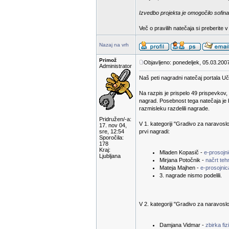
Izvedbo projekta je omogočilo sofina
Več o pravilih natečaja si preberite 
Nazaj na vrh
Primož
Objavljeno: ponedeljek, 05.03.200
Administrator
Naš peti nagradni natečaj portala Uči
Na razpis je prispelo 49 prispevkov,
nagrad. Posebnost tega natečaja je 
razmisleku razdelili nagrade.
Pridružen/-a:
V 1. kategoriji "Gradivo za naravoslov
17. nov 04,
sre, 12:54
prvi nagradi:
Sporočila:
178
Kraj:
Mladen Kopasič -
e-prosojni
Ljubljana
Mirjana Potočnik -
načrt te
Mateja Majhen -
e-prosojnic
3. nagrade nismo podelili.
V 2. kategoriji "Gradivo za naravoslov
Damjana Vidmar -
zbirka fiz