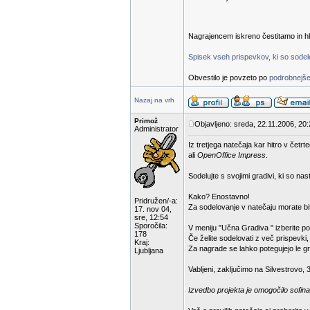
Nagrajencem iskreno čestitamo in hk
Spisek vseh prispevkov, ki so sodelov
Obvestilo je povzeto po
podrobnejše
Nazaj na vrh
Primož
Objavljeno: sreda, 22.11.2006, 20
Administrator
Iz tretjega natečaja kar hitro v čet
ali
OpenOffice Impress
.
Sodelujte s svojimi gradivi, ki so na
Kako? Enostavno!
Pridružen/-a:
Za sodelovanje v natečaju morate bit
17. nov 04,
sre, 12:54
Sporočila:
V meniju "Učna Gradiva " izberite p
178
Če želite sodelovati z več prispevki
Kraj:
Za nagrade se lahko potegujejo le gra
Ljubljana
Vabljeni, zaključimo na Silvestrovo, 
Izvedbo projekta je omogočilo sofina