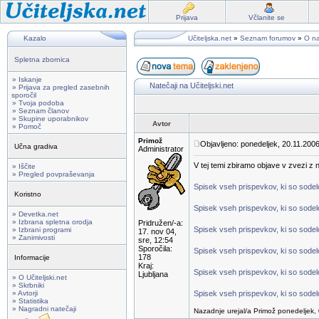
Prijava
Včlanite se
Kazalo
Učiteljska.net
»
Seznam forumov
»
O na
Spletna zbornica
» Iskanje
Natečaji na Učiteljski.net
» Prijava za pregled zasebnih
sporočil
» Tvoja podoba
» Seznam članov
» Skupine uporabnikov
Avtor
» Pomoč
Primož
Objavljeno: ponedeljek, 20.11.2006
Učna gradiva
Administrator
V tej temi zbiramo objave v zvezi z na
» Iščite
» Pregled povpraševanja
Spisek vseh prispevkov, ki so sodelov
Koristno
Spisek vseh prispevkov, ki so sodelo
» Devetka.net
» Izbrana spletna orodja
Pridružen/-a:
Spisek vseh prispevkov, ki so sodelo
» Izbrani programi
17. nov 04,
» Zanimivosti
sre, 12:54
Sporočila:
Spisek vseh prispevkov, ki so sodelo
178
Informacije
Kraj:
Spisek vseh prispevkov, ki so sodelo
Ljubljana
» O Učiteljski.net
» Skrbniki
» Avtorji
Spisek vseh prispevkov, ki so sodelo
» Statistika
» Nagradni natečaji
Nazadnje urejal/a Primož ponedeljek, 