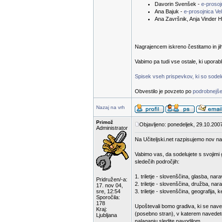
Davorin Svenšek -
e-proso
Ana Bajuk -
e-prosojnica Ve
Ana Završnik, Anja Vinder H
Nagrajencem iskreno čestitamo in ji
Vabimo pa tudi vse ostale, ki uporab
Spisek vseh prispevkov, ki so sodelov
Obvestilo je povzeto po
podrobnejše
Nazaj na vrh
Primož
Objavljeno: ponedeljek, 29.10.200
Administrator
Na Učiteljski.net razpisujemo nov na
Vabimo vas, da sodelujete s svojimi 
sledečih področjih:
1. triletje - slovenščina, glasba, n
Pridružen/-a:
2. triletje - slovenščina, družba, nar
17. nov 04,
sre, 12:54
3. triletje - slovenščina, geografija,
Sporočila:
178
Upoštevali bomo gradiva, ki se nave
Kraj:
(posebno stran), v katerem navedete
Ljubljana
nalaganju sledite navodilom.