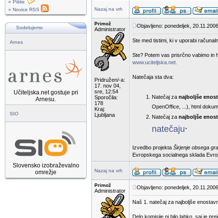
» Pišite
Nazaj na vrh
» Novice RSS
Primož
Objavljeno: ponedeljek, 20.11.2006
Sodelujemo
Administrator
Ste med tistimi, ki v uporabi računaln
Arnes
Ste? Potem vas prisrčno vabimo in hk
www.uciteljska.net.
Natečaja sta dva:
Pridružen/-a:
17. nov 04,
sre, 12:54
Učiteljska.net gostuje pri
Natečaj za
najboljše enos
Sporočila:
Arnesu.
178
OpenOffice, ...), html dokum
Kraj:
SIO
Ljubljana
Natečaj za
najboljše enost
.
natečaju
Izvedbo projekta
Širjenje obsega gr
Evropskega socialnega sklada Evropsk
Slovensko izobraževalno
Nazaj na vrh
omrežje
Primož
Objavljeno: ponedeljek, 20.11.2006
Administrator
Naš 1. natečaj za najboljše enostav
Delo komisije ni bilo lahko, saj je p