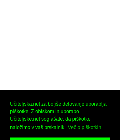
Učiteljska.net za boljše delovanje uporablja
piškotke. Z obiskom in uporabo
Učiteljske.net soglašate, da piškotke
naložimo v vaš brskalnik.
Več o piškotkih