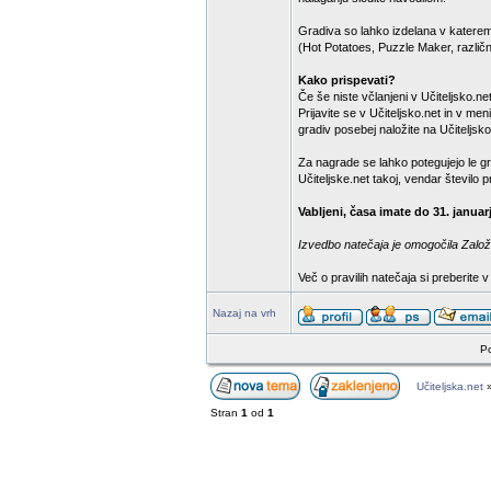
Gradiva so lahko izdelana v katere
(Hot Potatoes, Puzzle Maker, različn
Kako prispevati?
Če še niste včlanjeni v Učiteljsko.net,
Prijavite se v Učiteljsko.net in v m
gradiv posebej naložite na Učiteljsko
Za nagrade se lahko potegujejo le gr
Učiteljske.net takoj, vendar število
Vabljeni, časa imate do 31. januar
Izvedbo natečaja je omogočila Založb
Več o pravilih natečaja si preberite 
Nazaj na vrh
Po
Učiteljska.net
Stran
1
od
1