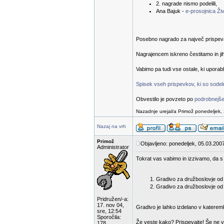
2. nagrade nismo podelili,
Ana Bajuk -
e-prosojnica Živ
Posebno nagrado za največ prispevanih
Nagrajencem iskreno čestitamo in ji
Vabimo pa tudi vse ostale, ki uporab
Spisek vseh prispevkov, ki so sodelov
Obvestilo je povzeto po
podrobnejše
Nazadnje urejal/a Primož ponedeljek, 
Nazaj na vrh
Primož
Objavljeno: ponedeljek, 05.03.2007
Administrator
Tokrat vas vabimo in izzivamo, da s 
Gradivo za družboslovje od 1
Gradivo za družboslovje od 6
Pridružen/-a:
17. nov 04,
Gradivo je lahko izdelano v katerem
sre, 12:54
Sporočila:
Že veste kako? Prispevajte! Še ne v
178