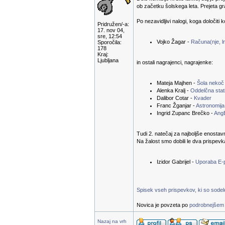
ob začetku šolskega leta. Prejeta g
Po nezavidljivi nalogi, koga določiti 
Pridružen/-a:
17. nov 04,
sre, 12:54
Vojko Žagar -
Računa(nje, ln
Sporočila:
178
Kraj:
Ljubljana
in ostali nagrajenci, nagrajenke:
Mateja Majhen -
Šola nekoč
Alenka Kralj -
Oddelčna stati
Dalibor Cotar -
Kvader
Franc Žganjar -
Astronomija
Ingrid Zupanc Brečko -
Ang
Tudi 2. natečaj za najboljše enostav
Na žalost smo dobili le dva prispevk
Izidor Gabrijel -
Uporaba E-
Spisek vseh prispevkov, ki so sodelov
Novica je povzeta po
podrobnejšem 
Nazaj na vrh