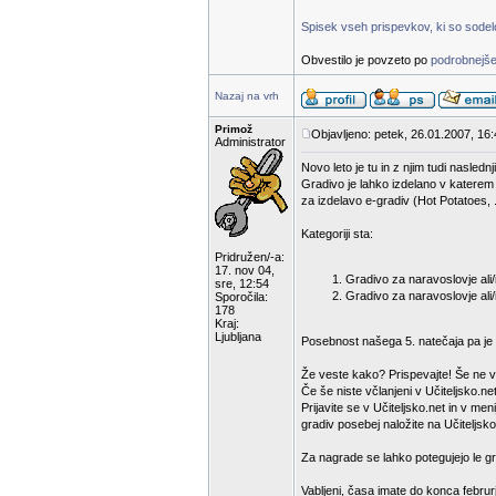
Spisek vseh prispevkov, ki so sodelov
Obvestilo je povzeto po
podrobnejše
Nazaj na vrh
Primož
Objavljeno: petek, 26.01.2007, 16
Administrator
Novo leto je tu in z njim tudi nasled
Gradivo je lahko izdelano v katerem
za izdelavo e-gradiv (Hot Potatoes, .
Kategoriji sta:
Pridružen/-a:
17. nov 04,
Gradivo za naravoslovje ali/i
sre, 12:54
Gradivo za naravoslovje ali/
Sporočila:
178
Kraj:
Ljubljana
Posebnost našega 5. natečaja pa je d
Že veste kako? Prispevajte! Še ne v
Če še niste včlanjeni v Učiteljsko.net
Prijavite se v Učiteljsko.net in v m
gradiv posebej naložite na Učiteljsko
Za nagrade se lahko potegujejo le gra
Vabljeni, časa imate do konca februr