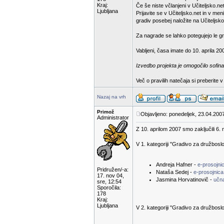
Kraj:
Če še niste včlanjeni v Učiteljsko.net
Ljubljana
Prijavite se v Učiteljsko.net in v m
gradiv posebej naložite na Učiteljsko
Za nagrade se lahko potegujejo le gra
Vabljeni, časa imate do 10. aprila 20
Izvedbo projekta je omogočilo sofina
Več o pravilih natečaja si preberite 
Nazaj na vrh
Primož
Objavljeno: ponedeljek, 23.04.2007
Administrator
Z 10. aprilom 2007 smo zaključili 6. 
V 1. kategoriji "Gradivo za družbosl
Andreja Hafner -
e-prosojn
Pridružen/-a:
Nataša Sedej -
e-prosojnica
17. nov 04,
Jasmina Horvatinovič -
učn
sre, 12:54
Sporočila:
178
Kraj:
Ljubljana
V 2. kategoriji "Gradivo za družboslo