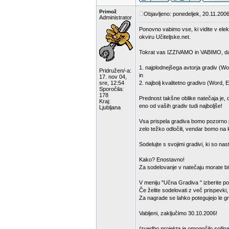
Primož
Objavljeno: ponedeljek, 20.11.2006
Administrator
Ponovno vabimo vse, ki vidite v elek
okviru Učiteljske.net.
Tokrat vas IZZIVAMO in VABIMO, da
1. najplodnejšega avtorja gradiv (Wo
Pridružen/-a:
in
17. nov 04,
sre, 12:54
2. najbolj kvalitetno gradivo (Word, 
Sporočila:
178
Prednost takšne oblike natečaja je, 
Kraj:
eno od vaših gradiv tudi najboljše!
Ljubljana
Vsa prispela gradiva bomo pozorno pr
zelo težko odločili, vendar bomo na k
Sodelujte s svojimi gradivi, ki so na
Kako? Enostavno!
Za sodelovanje v natečaju morate bit
V meniju "Učna Gradiva " izberite p
Če želite sodelovati z več prispevki
Za nagrade se lahko potegujejo le gra
Vabljeni, zaključimo 30.10.2006!
Izvedbo projekta je omogočilo sofina