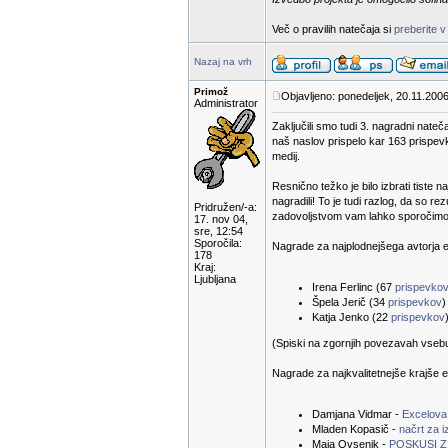
Več o pravilih natečaja si
preberite v
Nazaj na vrh
Primož
Objavljeno: ponedeljek, 20.11.2006
Administrator
Zaključili smo tudi 3. nagradni nateč
naš naslov prispelo kar 163 prispevk
medij.
Resnično težko je bilo izbrati tiste n
nagradili! To je tudi razlog, da so 
Pridružen/-a:
zadovoljstvom vam lahko sporočimo r
17. nov 04,
sre, 12:54
Sporočila:
Nagrade za najplodnejšega avtorja e-
178
Kraj:
Ljubljana
Irena Ferlinc (67
prispevko
Špela Jerič (34
prispevkov
)
Katja Jenko (22
prispevkov
(Spiski na zgornjih povezavah vsebuje
Nagrade za najkvalitetnejše krajše e
Damjana Vidmar -
Excelova
Mladen Kopasič -
načrt za 
Maja Ovsenik -
POSKUSI Z 