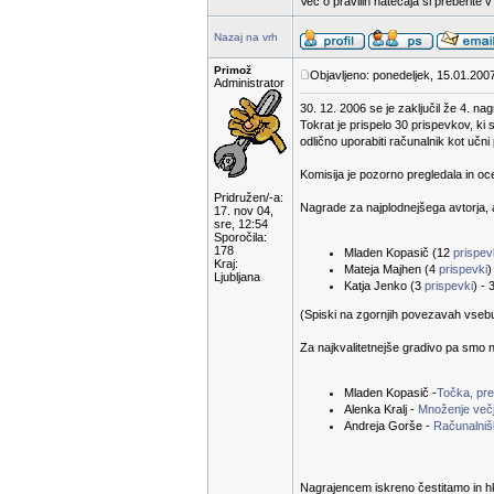
Več o pravilih natečaja si preberite 
Nazaj na vrh
Primož
Objavljeno: ponedeljek, 15.01.200
Administrator
30. 12. 2006 se je zaključil že 4. na
Tokrat je prispelo 30 prispevkov, ki 
odlično uporabiti računalnik kot učn
Komisija je pozorno pregledala in oc
Pridružen/-a:
Nagrade za najplodnejšega avtorja, a
17. nov 04,
sre, 12:54
Sporočila:
178
Mladen Kopasič (12
prispe
Kraj:
Mateja Majhen (4
prispevki
)
Ljubljana
Katja Jenko (3
prispevki
) - 
(Spiski na zgornjih povezavah vsebuje
Za najkvalitetnejše gradivo pa smo n
Mladen Kopasič -
Točka, prem
Alenka Kralj -
Množenje večj
Andreja Gorše -
Računalnišk
Nagrajencem iskreno čestitamo in hk