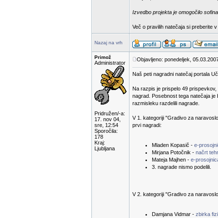
Izvedbo projekta je omogočilo sofina
Več o pravilih natečaja si preberite 
Nazaj na vrh
Primož
Objavljeno: ponedeljek, 05.03.200
Administrator
Naš peti nagradni natečaj portala Uči
Na razpis je prispelo 49 prispevkov,
nagrad. Posebnost tega natečaja je 
razmisleku razdelili nagrade.
Pridružen/-a:
V 1. kategoriji "Gradivo za naravoslov
17. nov 04,
sre, 12:54
prvi nagradi:
Sporočila:
178
Kraj:
Mladen Kopasič -
e-prosojni
Ljubljana
Mirjana Potočnik -
načrt te
Mateja Majhen -
e-prosojnic
3. nagrade nismo podelili.
V 2. kategoriji "Gradivo za naravoslov
Damjana Vidmar -
zbirka fiz