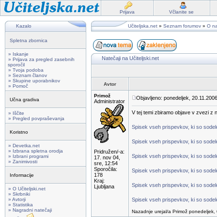
Prijava
Včlanite se
Kazalo
Učiteljska.net
»
Seznam forumov
»
O na
Spletna zbornica
» Iskanje
Natečaji na Učiteljski.net
» Prijava za pregled zasebnih
sporočil
» Tvoja podoba
» Seznam članov
» Skupine uporabnikov
Avtor
» Pomoč
Primož
Objavljeno: ponedeljek, 20.11.2006
Učna gradiva
Administrator
V tej temi zbiramo objave v zvezi z na
» Iščite
» Pregled povpraševanja
Spisek vseh prispevkov, ki so sodelov
Koristno
Spisek vseh prispevkov, ki so sodelo
» Devetka.net
» Izbrana spletna orodja
Pridružen/-a:
Spisek vseh prispevkov, ki so sodelo
» Izbrani programi
17. nov 04,
» Zanimivosti
sre, 12:54
Sporočila:
Spisek vseh prispevkov, ki so sodelo
178
Informacije
Kraj:
Spisek vseh prispevkov, ki so sodelo
Ljubljana
» O Učiteljski.net
» Skrbniki
» Avtorji
Spisek vseh prispevkov, ki so sodelo
» Statistika
» Nagradni natečaji
Nazadnje urejal/a Primož ponedeljek, 