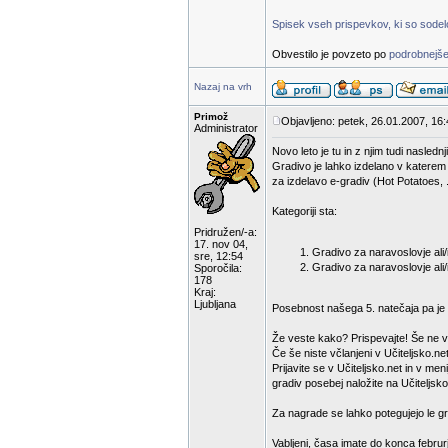
Spisek vseh prispevkov, ki so sodelov
Obvestilo je povzeto po
podrobnejše
Nazaj na vrh
Primož
Objavljeno: petek, 26.01.2007, 16
Administrator
Novo leto je tu in z njim tudi nasled
Gradivo je lahko izdelano v katerem
za izdelavo e-gradiv (Hot Potatoes, .
Kategoriji sta:
Pridružen/-a:
17. nov 04,
Gradivo za naravoslovje ali/i
sre, 12:54
Gradivo za naravoslovje ali/
Sporočila:
178
Kraj:
Ljubljana
Posebnost našega 5. natečaja pa je d
Že veste kako? Prispevajte! Še ne v
Če še niste včlanjeni v Učiteljsko.net
Prijavite se v Učiteljsko.net in v m
gradiv posebej naložite na Učiteljsko
Za nagrade se lahko potegujejo le gra
Vabljeni, časa imate do konca februr