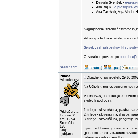
Davorin Svenšek -
e-proso
Ana Bajuk -
e-prosojnica Ve
Ana Završnik, Anja Vinder H
Nagrajencem iskreno čestitamo in ji
Vabimo pa tudi vse ostale, ki uporab
Spisek vseh prispevkov, ki so sodelov
Obvestilo je povzeto po
podrobnejše
Nazaj na vrh
Primož
Objavljeno: ponedeljek, 29.10.200
Administrator
Na Učiteljski.net razpisujemo nov na
Vabimo vas, da sodelujete s svojimi 
sledečih področjih:
1. triletje - slovenščina, glasba, n
Pridružen/-a:
2. triletje - slovenščina, družba, nar
17. nov 04,
sre, 12:54
3. triletje - slovenščina, geografija,
Sporočila:
178
Upoštevali bomo gradiva, ki se nave
Kraj:
(posebno stran), v katerem navedete
Ljubljana
nalaganju sledite navodilom.