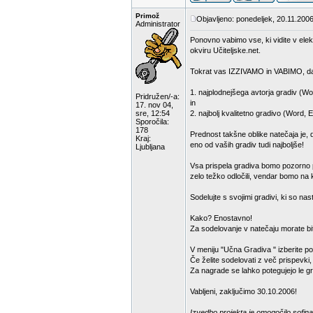
Primož
Objavljeno: ponedeljek, 20.11.2006
Administrator
Ponovno vabimo vse, ki vidite v elek
okviru Učiteljske.net.
Tokrat vas IZZIVAMO in VABIMO, da
1. najplodnejšega avtorja gradiv (Wo
Pridružen/-a:
in
17. nov 04,
sre, 12:54
2. najbolj kvalitetno gradivo (Word, 
Sporočila:
178
Prednost takšne oblike natečaja je, 
Kraj:
eno od vaših gradiv tudi najboljše!
Ljubljana
Vsa prispela gradiva bomo pozorno pr
zelo težko odločili, vendar bomo na k
Sodelujte s svojimi gradivi, ki so na
Kako? Enostavno!
Za sodelovanje v natečaju morate bit
V meniju "Učna Gradiva " izberite p
Če želite sodelovati z več prispevki
Za nagrade se lahko potegujejo le gra
Vabljeni, zaključimo 30.10.2006!
Izvedbo projekta je omogočilo sofina