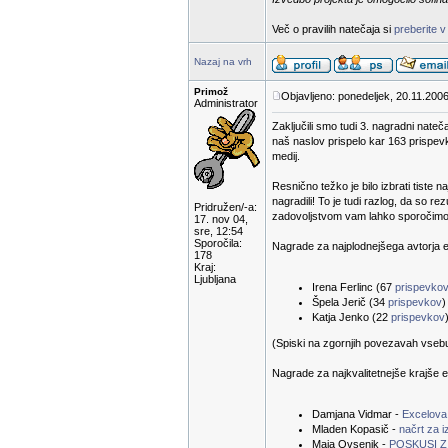
Več o pravilih natečaja si
preberite v
Nazaj na vrh
Primož
Objavljeno: ponedeljek, 20.11.2006
Administrator
Zaključili smo tudi 3. nagradni nateč
naš naslov prispelo kar 163 prispevk
medij.
Resnično težko je bilo izbrati tiste n
nagradili! To je tudi razlog, da so 
Pridružen/-a:
zadovoljstvom vam lahko sporočimo r
17. nov 04,
sre, 12:54
Sporočila:
Nagrade za najplodnejšega avtorja e-
178
Kraj:
Ljubljana
Irena Ferlinc (67
prispevko
Špela Jerič (34
prispevkov
)
Katja Jenko (22
prispevkov
(Spiski na zgornjih povezavah vsebuje
Nagrade za najkvalitetnejše krajše e
Damjana Vidmar -
Excelova
Mladen Kopasič -
načrt za 
Maja Ovsenik -
POSKUSI Z 