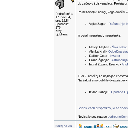
ob začetku šolskega leta. Prejeta g
Po nezavidljivi nalogi, koga določiti 
Pridružen/-a:
17. nov 04,
sre, 12:54
Vojko Žagar -
Računa(nje, ln
Sporočila:
178
Kraj:
Ljubljana
in ostali nagrajenci, nagrajenke:
Mateja Majhen -
Šola nekoč
Alenka Kralj -
Oddelčna stati
Dalibor Cotar -
Kvader
Franc Žganjar -
Astronomija
Ingrid Zupanc Brečko -
Ang
Tudi 2. natečaj za najboljše enostav
Na žalost smo dobili le dva prispevk
Izidor Gabrijel -
Uporaba E-
Spisek vseh prispevkov, ki so sodelov
Novica je povzeta po
podrobnejšem 
Nazaj na vrh