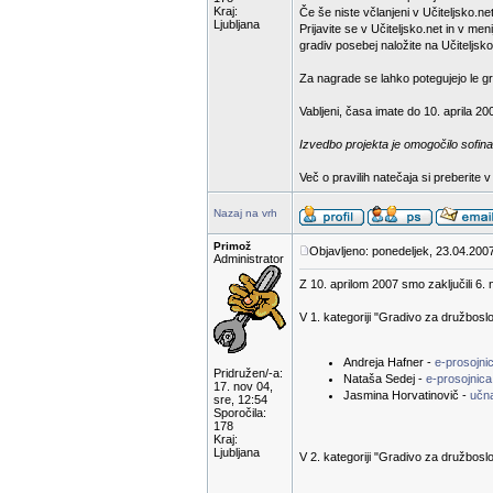
Kraj:
Če še niste včlanjeni v Učiteljsko.net
Ljubljana
Prijavite se v Učiteljsko.net in v m
gradiv posebej naložite na Učiteljsko
Za nagrade se lahko potegujejo le gra
Vabljeni, časa imate do 10. aprila 20
Izvedbo projekta je omogočilo sofina
Več o pravilih natečaja si preberite 
Nazaj na vrh
Primož
Objavljeno: ponedeljek, 23.04.2007
Administrator
Z 10. aprilom 2007 smo zaključili 6. 
V 1. kategoriji "Gradivo za družbosl
Andreja Hafner -
e-prosojn
Pridružen/-a:
Nataša Sedej -
e-prosojnica
17. nov 04,
Jasmina Horvatinovič -
učn
sre, 12:54
Sporočila:
178
Kraj:
Ljubljana
V 2. kategoriji "Gradivo za družboslo