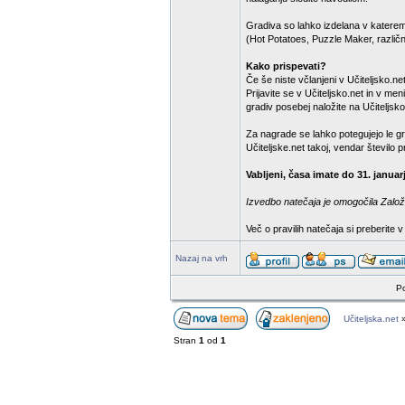
Gradiva so lahko izdelana v katere
(Hot Potatoes, Puzzle Maker, različn
Kako prispevati?
Če še niste včlanjeni v Učiteljsko.net,
Prijavite se v Učiteljsko.net in v m
gradiv posebej naložite na Učiteljsko
Za nagrade se lahko potegujejo le gr
Učiteljske.net takoj, vendar število
Vabljeni, časa imate do 31. januar
Izvedbo natečaja je omogočila Založb
Več o pravilih natečaja si preberite 
Nazaj na vrh
Po
Učiteljska.net
Stran
1
od
1