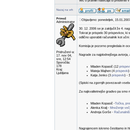
Več o pravilih natečaja si preberite 
Nazaj na vrh
Primož
Objavljeno: ponedeljek, 15.01.200
Administrator
30. 12. 2006 se je zaključil že 4. na
Tokrat je prispelo 30 prispevkov, ki 
odlično uporabiti računalnik kot učn
Komisija je pozorno pregledala in oc
Pridružen/-a:
Nagrade za najplodnejšega avtorja, a
17. nov 04,
sre, 12:54
Sporočila:
178
Mladen Kopasič (12
prispe
Kraj:
Mateja Majhen (4
prispevki
)
Ljubljana
Katja Jenko (3
prispevki
) - 
(Spiski na zgornjih povezavah vsebuje
Za najkvalitetnejše gradivo pa smo n
Mladen Kopasič -
Točka, prem
Alenka Kralj -
Množenje večj
Andreja Gorše -
Računalnišk
Nagrajencem iskreno čestitamo in hk