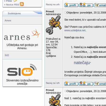
» Pišite
Nazaj na vrh
» Novice RSS
Primož
Objavljeno: ponedeljek, 20.11.2006
Sodelujemo
Administrator
Ste med tistimi, ki v uporabi računaln
Arnes
Ste? Potem vas prisrčno vabimo in hk
www.uciteljska.net.
Natečaja sta dva:
Pridružen/-a:
17. nov 04,
sre, 12:54
Učiteljska.net gostuje pri
Natečaj za
najboljše enos
Sporočila:
Arnesu.
178
OpenOffice, ...), html dokum
Kraj:
SIO
Ljubljana
Natečaj za
najboljše enost
.
natečaju
Izvedbo projekta
Širjenje obsega gr
Evropskega socialnega sklada Evropsk
Slovensko izobraževalno
Nazaj na vrh
omrežje
Primož
Objavljeno: ponedeljek, 20.11.2006
Administrator
Naš 1. natečaj za najboljše enostav
Delo komisije ni bilo lahko, saj je p