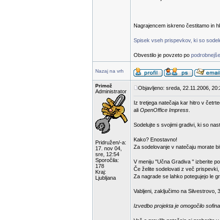
Nagrajencem iskreno čestitamo in hk
Spisek vseh prispevkov, ki so sodelov
Obvestilo je povzeto po
podrobnejše
Nazaj na vrh
Primož
Objavljeno: sreda, 22.11.2006, 20
Administrator
Iz tretjega natečaja kar hitro v čet
ali
OpenOffice Impress
.
Sodelujte s svojimi gradivi, ki so na
Kako? Enostavno!
Pridružen/-a:
Za sodelovanje v natečaju morate bit
17. nov 04,
sre, 12:54
Sporočila:
V meniju "Učna Gradiva " izberite p
178
Če želite sodelovati z več prispevki
Kraj:
Za nagrade se lahko potegujejo le gra
Ljubljana
Vabljeni, zaključimo na Silvestrovo, 
Izvedbo projekta je omogočilo sofina