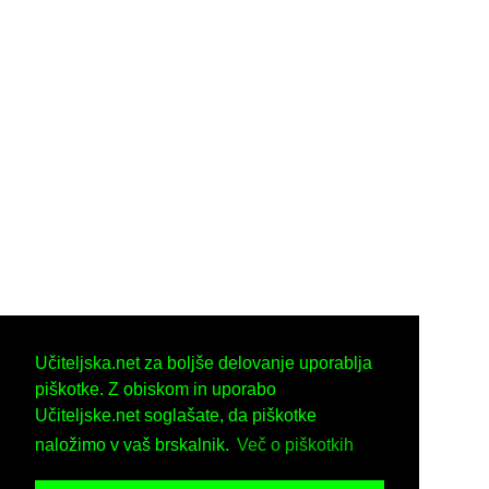
Učiteljska.net za boljše delovanje uporablja
piškotke. Z obiskom in uporabo
Učiteljske.net soglašate, da piškotke
naložimo v vaš brskalnik.
Več o piškotkih