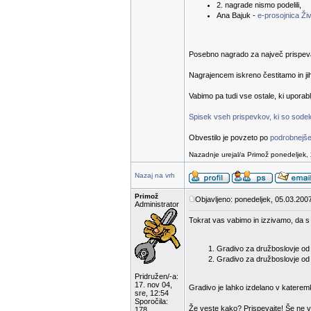
2. nagrade nismo podelili,
Ana Bajuk -
e-prosojnica Živ
Posebno nagrado za največ prispevanih
Nagrajencem iskreno čestitamo in ji
Vabimo pa tudi vse ostale, ki uporab
Spisek vseh prispevkov, ki so sodelov
Obvestilo je povzeto po
podrobnejše
Nazadnje urejal/a Primož ponedeljek, 
Nazaj na vrh
Primož
Objavljeno: ponedeljek, 05.03.2007
Administrator
Tokrat vas vabimo in izzivamo, da s 
Gradivo za družboslovje od 1
Gradivo za družboslovje od 6
Pridružen/-a:
17. nov 04,
Gradivo je lahko izdelano v katerem
sre, 12:54
Sporočila:
Že veste kako? Prispevajte! Še ne v
178