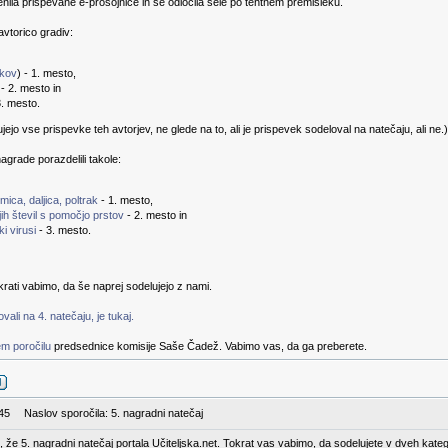
enila prispevane e-prosojnice in se odločila šele po tehtnem premisleku.
vtorico gradiv:
vkov
) - 1. mesto,
 - 2. mesto in
3. mesto.
jo vse prispevke teh avtorjev, ne glede na to, ali je prispevek sodeloval na natečaju, ali ne.)
agrade porazdelili takole:
ica, daljica, poltrak
- 1. mesto,
ih števil s pomočjo prstov
- 2. mesto in
i virusi
- 3. mesto.
rati vabimo, da še naprej sodelujejo z nami.
ali na 4. natečaju, je tukaj.
m poročilu
predsednice komisije Saše Čadež. Vabimo vas, da ga preberete.
:45
Naslov sporočila: 5. nagradni natečaj
nji, že 5. nagradni natečaj portala Učiteljska.net. Tokrat vas vabimo, da sodelujete v dveh kateg