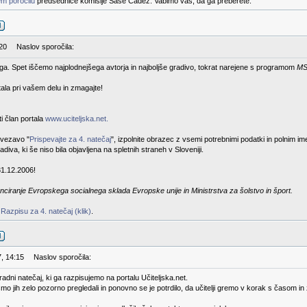
m poročilu
predsednice komisije Saše Čadež. Vabimo vas, da ga preberete.
:20
Naslov sporočila:
rtega. Spet iščemo najplodnejšega avtorja in najboljše gradivo, tokrat narejene s programom
MS
stala pri vašem delu in zmagajte!
i član portala
www.uciteljska.net.
ovezavo "
Prispevajte za 4. natečaj
", izpolnite obrazec z vsemi potrebnimi podatki in polnim i
diva, ki še niso bila objavljena na spletnih straneh v Sloveniji.
31.12.2006!
nciranje Evropskega socialnega sklada Evropske unije in Ministrstva za šolstvo in šport.
v
Razpisu za 4. natečaj (klik)
.
7, 14:15
Naslov sporočila:
gradni natečaj, ki ga razpisujemo na portalu Učiteljska.net.
smo jih zelo pozorno pregledali in ponovno se je potrdilo, da učitelji gremo v korak s časom i