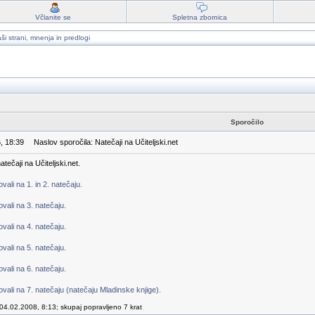
Včlanite se
Spletna zbornica
ši strani, mnenja in predlogi
Sporočilo
, 18:39
Naslov sporočila: Natečaji na Učiteljski.net
tečaji na Učiteljski.net.
ali na 1. in 2. natečaju.
vali na 3. natečaju.
vali na 4. natečaju.
vali na 5. natečaju.
vali na 6. natečaju.
vali na 7. natečaju (natečaju Mladinske knjige).
04.02.2008, 8:13; skupaj popravljeno 7 krat