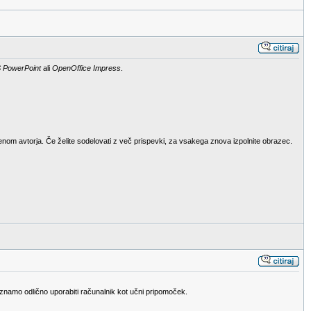
 PowerPoint
ali
OpenOffice Impress
.
menom avtorja. Če želite sodelovati z več prispevki, za vsakega znova izpolnite obrazec.
n znamo odlično uporabiti računalnik kot učni pripomoček.