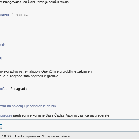
kot zmagovalca, so člani komisije odločili takole:
ištvo)
- 1. nagrada
stika
EL
no e-gradivo oz. e-nalogo v OpenOffice.org obliki je zaključen.
a. Z 2. nagrado smo nagradili e-gradivo
pošte
- 2. nagrada
ali na natečaju, je oddaljen le en klik.
poročilu
predsednice komisije Saše Čadež. Vabimo vas, da ga preberete.
, 19:00
Naslov sporočila: 3. nagradni natečaj