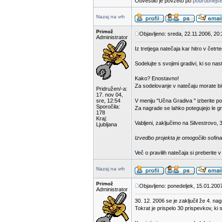
Obvestilo je povzeto po
podrobnejše
Nazaj na vrh
Primož
Objavljeno: sreda, 22.11.2006, 20
Administrator
Iz tretjega natečaja kar hitro v čet
Sodelujte s svojimi gradivi, ki so na
Kako? Enostavno!
Za sodelovanje v natečaju morate bit
Pridružen/-a:
17. nov 04,
sre, 12:54
V meniju "Učna Gradiva " izberite p
Sporočila:
Za nagrade se lahko potegujejo le gra
178
Kraj:
Vabljeni, zaključimo na Silvestrovo, 
Ljubljana
Izvedbo projekta je omogočilo sofina
Več o pravilih natečaja si preberite 
Nazaj na vrh
Primož
Objavljeno: ponedeljek, 15.01.200
Administrator
30. 12. 2006 se je zaključil že 4. na
Tokrat je prispelo 30 prispevkov, ki 