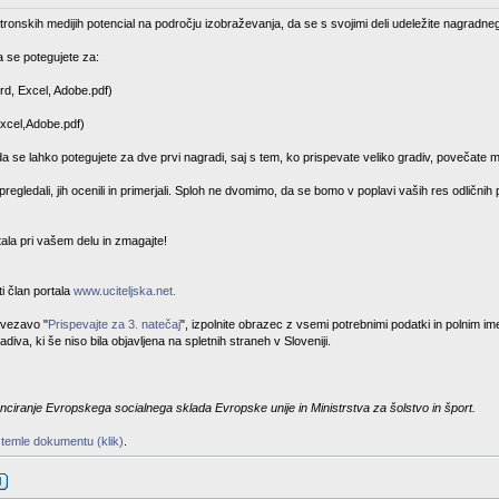
tronskih medijih potencial na področju izobraževanja, da se s svojimi deli udeležite nagradneg
 se potegujete za:
rd, Excel, Adobe.pdf)
Excel,Adobe.pdf)
da se lahko potegujete za dve prvi nagradi, saj s tem, ko prispevate veliko gradiv, povečate m
egledali, jih ocenili in primerjali. Sploh ne dvomimo, da se bomo v poplavi vaših res odličnih
stala pri vašem delu in zmagajte!
i član portala
www.uciteljska.net.
ovezavo "
Prispevajte za 3. natečaj
", izpolnite obrazec z vsemi potrebnimi podatki in polnim i
diva, ki še niso bila objavljena na spletnih straneh v Sloveniji.
nciranje Evropskega socialnega sklada Evropske unije in Ministrstva za šolstvo in šport.
 temle dokumentu (klik)
.