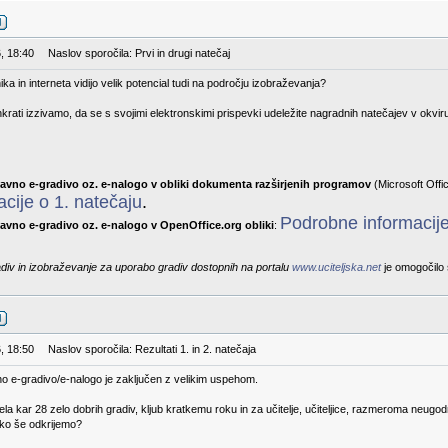
, 18:40
Naslov sporočila: Prvi in drugi natečaj
ika in interneta vidijo velik potencial tudi na področju izobraževanja?
rati izzivamo, da se s svojimi elektronskimi prispevki udeležite nagradnih natečajev v okvir
tavno e-gradivo oz. e-nalogo v obliki dokumenta razširjenih programov
(Microsoft Offic
cije o 1. natečaju
.
Podrobne informacije
avno e-gradivo oz. e-nalogo v OpenOffice.org obliki
:
adiv in izobraževanje za uporabo gradiv dostopnih na portalu
www.uciteljska.net
je omogočilo 
, 18:50
Naslov sporočila: Rezultati 1. in 2. natečaja
no e-gradivo/e-nalogo je zaključen z velikim uspehom.
prejela kar 28 zelo dobrih gradiv, kljub kratkemu roku in za učitelje, učiteljice, razmeroma n
hko še odkrijemo?