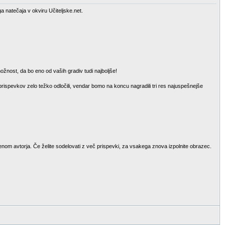
a natečaja v okviru Učiteljske.net.
ožnost, da bo eno od vaših gradiv tudi najboljše!
 prispevkov zelo težko odločili, vendar bomo na koncu nagradili tri res najuspešnejše
menom avtorja. Če želite sodelovati z več prispevki, za vsakega znova izpolnite obrazec.