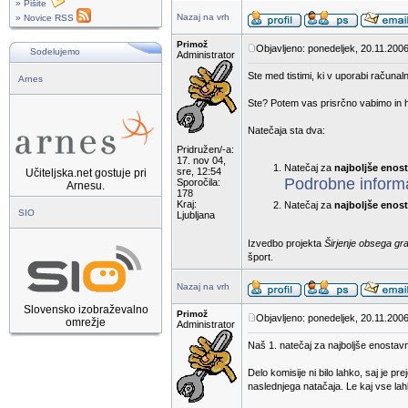
» Pišite
Nazaj na vrh
» Novice RSS
Primož
Objavljeno: ponedeljek, 20.11.2006
Sodelujemo
Administrator
Ste med tistimi, ki v uporabi računaln
Arnes
Ste? Potem vas prisrčno vabimo in hk
Natečaja sta dva:
Pridružen/-a:
17. nov 04,
Natečaj za
najboljše enos
sre, 12:54
Učiteljska.net gostuje pri
Podrobne informa
Sporočila:
Arnesu.
178
Kraj:
Natečaj za
najboljše enost
SIO
Ljubljana
Izvedbo projekta
Širjenje obsega gr
šport.
Nazaj na vrh
Slovensko izobraževalno
Primož
Objavljeno: ponedeljek, 20.11.2006
omrežje
Administrator
Naš 1. natečaj za najboljše enostav
Delo komisije ni bilo lahko, saj je 
naslednjega natačaja. Le kaj vse la