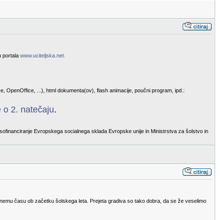
u portala
www.uciteljska.net.
e, OpenOffice, ...), html dokumenta(ov), flash animacije, poučni program, ipd.:
 o 2. natečaju
.
sofinanciranje Evropskega socialnega sklada Evropske unije in Ministrstva za šolstvo in
eugodnemu času ob začetku šolskega leta. Prejeta gradiva so tako dobra, da se že veselimo