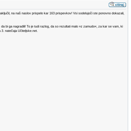
zaključil, na naš naslov prispelo kar 163 prispevkov! Vsi sodelujoči ste ponovno dokazali,
o, da bi ga nagradili! To je tudi razlog, da so rezultati malo »z zamudo«, za kar se vam, ki
3. natečaja Učiteljske.net.