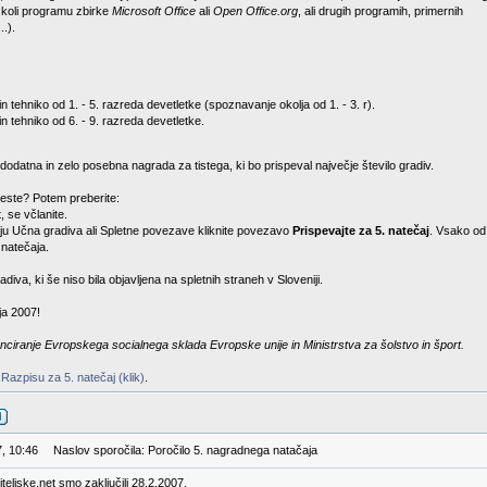
 koli programu zbirke
Microsoft Office
ali
Open Office.org
, ali drugih programih, primernih
..).
n tehniko od 1. - 5. razreda devetletke (spoznavanje okolja od 1. - 3. r).
in tehniko od 6. - 9. razreda devetletke.
odatna in zelo posebna nagrada za tistega, ki bo prispeval največje število gradiv.
este? Potem preberite:
, se včlanite.
eniju Učna gradiva ali Spletne povezave kliknite povezavo
Prispevajte za 5. natečaj
. Vsako od 
 natečaja.
diva, ki še niso bila objavljena na spletnih straneh v Sloveniji.
ja 2007!
nciranje Evropskega socialnega sklada Evropske unije in Ministrstva za šolstvo in šport.
v
Razpisu za 5. natečaj (klik)
.
7, 10:46
Naslov sporočila: Poročilo 5. nagradnega natačaja
teljske.net smo zaključili 28.2.2007.