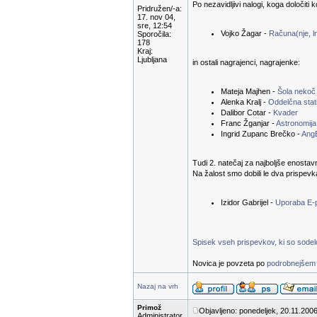
Po nezavidljivi nalogi, koga določiti 
Pridružen/-a:
17. nov 04,
sre, 12:54
Vojko Žagar -
Računa(nje, ln
Sporočila:
178
Kraj:
Ljubljana
in ostali nagrajenci, nagrajenke:
Mateja Majhen -
Šola nekoč
Alenka Kralj -
Oddelčna stati
Dalibor Cotar -
Kvader
Franc Žganjar -
Astronomija
Ingrid Zupanc Brečko -
Ang
Tudi 2. natečaj za najboljše enostav
Na žalost smo dobili le dva prispevk
Izidor Gabrijel -
Uporaba E-
Spisek vseh prispevkov, ki so sodelov
Novica je povzeta po
podrobnejšem 
Nazaj na vrh
Primož
Objavljeno: ponedeljek, 20.11.2006
Administrator