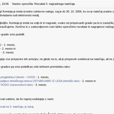
, 19:06
Naslov sporočila: Rezultati 3. nagradnega natečaja
aj! Komisija je imela izredno zahtevno nalogo, saj je do 30. 10. 2006, ko se je natečaj uradno 
obvladamo tudi elektronski medij.
ajboljše. Komisija je imela na voljo le tri nagrade, vsako od prispevanih gradiv pa bi si zaslužil
opravičujemo. Končno in z zadovoljstvom vam lahko sporočimo rezultate in nagrajence našega 
gradiv smo podelili:
v
) - 1. mesto,
 - 2. mesto in
) - 3. mesto.
jo vse prispevke teh avtorjev, ne glede na to, ali je prispevek sodeloval na natečaju, ali ne.)
-gradivo pa smo podelili po zelo tehtnem premisleku tako:
 preglednica Ulomki – UVOD
- 1. mesto,
izpeljavo tehniškega dneva USTVARJAMO IZ LESA (tehniški dan)
- 2. mesto in
VODO (naravoslovni dan)
- 3. mesto.
rati vabimo, da še naprej sodelujejo z nami.
ali na 3. natečaju, je tukaj.