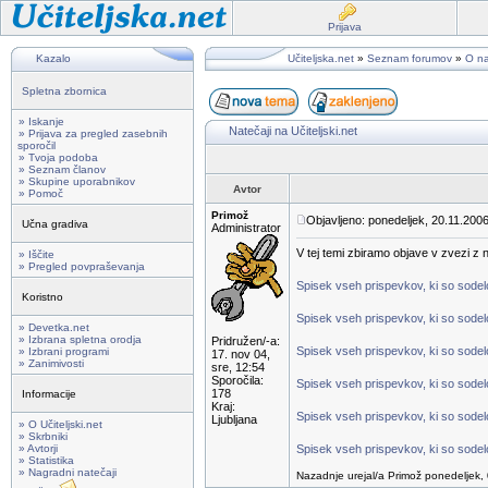
Prijava
Kazalo
Učiteljska.net
»
Seznam forumov
»
O na
Spletna zbornica
» Iskanje
Natečaji na Učiteljski.net
» Prijava za pregled zasebnih
sporočil
» Tvoja podoba
» Seznam članov
» Skupine uporabnikov
Avtor
» Pomoč
Primož
Objavljeno: ponedeljek, 20.11.2006
Učna gradiva
Administrator
V tej temi zbiramo objave v zvezi z na
» Iščite
» Pregled povpraševanja
Spisek vseh prispevkov, ki so sodelov
Koristno
Spisek vseh prispevkov, ki so sodelo
» Devetka.net
» Izbrana spletna orodja
Pridružen/-a:
Spisek vseh prispevkov, ki so sodelo
» Izbrani programi
17. nov 04,
» Zanimivosti
sre, 12:54
Sporočila:
Spisek vseh prispevkov, ki so sodelo
178
Informacije
Kraj:
Spisek vseh prispevkov, ki so sodelo
Ljubljana
» O Učiteljski.net
» Skrbniki
» Avtorji
Spisek vseh prispevkov, ki so sodelo
» Statistika
» Nagradni natečaji
Nazadnje urejal/a Primož ponedeljek, 