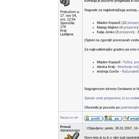
Komisija je pozorno pregledala in oc
Nagrade za najplodnejšega avtorja, a
Pridružen/-a:
17. nov 04,
sre, 12:54
Mladen Kopasič (12
prispe
Sporočila:
178
Mateja Majhen (4
prispevki
)
Kraj:
Katja Jenko (3
prispevki
) - 
Ljubljana
(Spiski na zgornjih povezavah vsebuje
Za najkvalitetnejše gradivo pa smo n
Mladen Kopasič -
Točka, prem
Alenka Kralj -
Množenje večj
Andreja Gorše -
Računalnišk
Nagrajencem iskreno čestitamo in hk
Spisek vseh prispevkov, ki so sodelov
Obvestilo je povzeto po
podrobnejše
Nazaj na vrh
Primož
Objavljeno: petek, 26.01.2007, 16
Administrator
Novo leto je tu in z njim tudi nasled