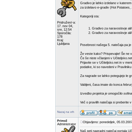
Gradivo je lahko izdelano v katerem
za izdelavo e-gradiv (Hot Potatoes, .
Kategoriji sta:
Pridružen/-a:
17. nov 04,
Gradivo za naravoslovje ali/i
sre, 12:54
Gradivo za naravoslovje ali/
Sporočila:
178
Kraj:
Ljubljana
Posebnost našega 5. natečaja pa je d
Že veste kako? Prispevajte! Še ne v
Če še niste včlanjeni v Učiteljsko.net
Prijavite se v Učiteljsko.net in v m
podatke, ki so navedeni v Pravilniku
Za nagrade se lahko potegujejo le gra
Vabljeni, časa imate do konca februr
Izvedbo projekta je omogočilo sofina
Več o pravilih natečaja si preberite 
Nazaj na vrh
Primož
Objavljeno: ponedeljek, 05.03.200
Administrator
Naš peti nagradni natečaj portala Uči