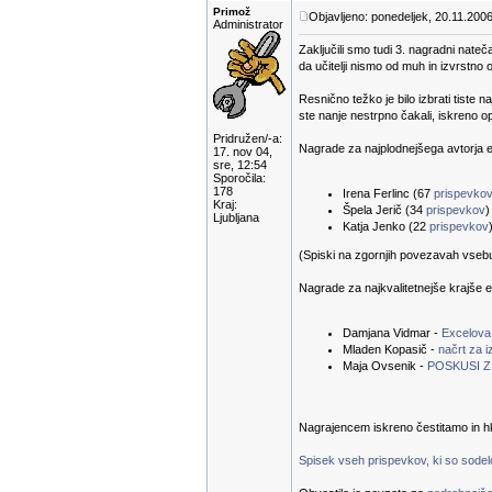
Primož
Objavljeno: ponedeljek, 20.11.2006
Administrator
Zaključili smo tudi 3. nagradni nateč
da učitelji nismo od muh in izvrstno 
Resnično težko je bilo izbrati tiste n
ste nanje nestrpno čakali, iskreno 
Pridružen/-a:
Nagrade za najplodnejšega avtorja e-
17. nov 04,
sre, 12:54
Sporočila:
178
Irena Ferlinc (67
prispevko
Kraj:
Špela Jerič (34
prispevkov
)
Ljubljana
Katja Jenko (22
prispevkov
(Spiski na zgornjih povezavah vsebuje
Nagrade za najkvalitetnejše krajše e
Damjana Vidmar -
Excelova
Mladen Kopasič -
načrt za 
Maja Ovsenik -
POSKUSI Z 
Nagrajencem iskreno čestitamo in hk
Spisek vseh prispevkov, ki so sodelov