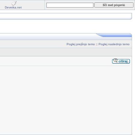
Devetka.net
Poglej prejšnjo temo
::
Poglej naslednjo temo