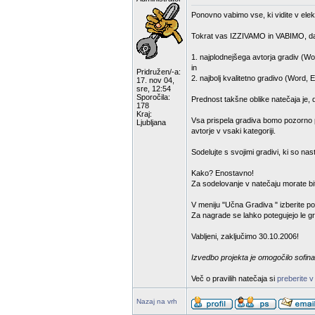
Ponovno vabimo vse, ki vidite v elek
Tokrat vas IZZIVAMO in VABIMO, da
1. najplodnejšega avtorja gradiv (Wo
in
Pridružen/-a:
2. najbolj kvalitetno gradivo (Word, 
17. nov 04,
sre, 12:54
Sporočila:
Prednost takšne oblike natečaja je, 
178
Kraj:
Vsa prispela gradiva bomo pozorno pr
Ljubljana
avtorje v vsaki kategoriji.
Sodelujte s svojimi gradivi, ki so na
Kako? Enostavno!
Za sodelovanje v natečaju morate bit
V meniju "Učna Gradiva " izberite p
Za nagrade se lahko potegujejo le gra
Vabljeni, zaključimo 30.10.2006!
Izvedbo projekta je omogočilo sofina
Več o pravilih natečaja si
preberite v
Nazaj na vrh