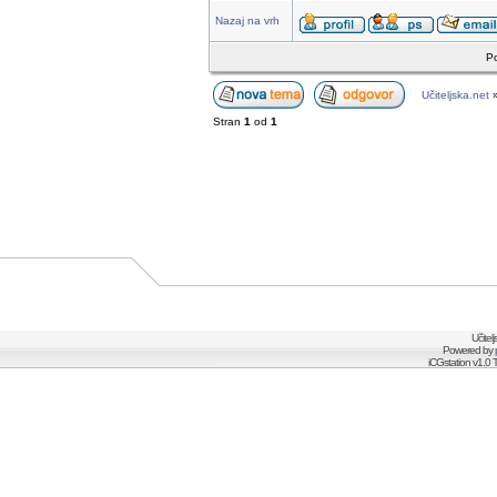
Nazaj na vrh
Po
Učiteljska.net
Stran
1
od
1
Učitel
Powered by
iCGstation v1.0