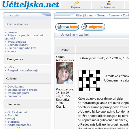
Prijava
Včlanite se
Kazalo
Učiteljska.net
»
Seznam forumov
»
Zani
Spletna zbornica
» Iskanje
Ustvarimo križanko!
» Prijava za pregled zasebnih
sporočil
» Tvoja podoba
» Seznam članov
» Skupine uporabnikov
Avtor
» Pomoč
admin
Objavljeno: torek, 25.12.2007, 10:
Učna gradiva
Administrator
» Iščite
» Pregled povpraševanja
Tematske križank
Koristno
Učencem na zabave
» Devetka.net
Pridružen/-a:
» Izbrana spletna orodja
23. jan 03,
» Izbrani programi
» Zanimivosti
čet, 15:55
Kako uganko uporabimo pri delu:
Sporočila:
o Uporabimo jo lahko kot uvod v spo
1336
Informacije
Kraj: Lj
o Vzbudi stanje pripravljenosti za u
o Uganko lahko uporabimo kot domač
» O Učiteljski.net
» Skrbniki
družini spodbudili diskusijo o tej temi.
» Avtorji
o Preprečimo izgubo časa učencev, k
» Statistika
o Reševanje križank in drugih ugank
» Nagradni natečaji
Na spletu je veliko orodij za izdelavo