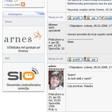
» Pišite
Elektronska prosojnica vas bo pop
» Novice RSS
Nazadnje urejal/a admin četrtek, 16.1
Sodelujemo
Nazaj na vrh
Arnes
Učenec
Objavljeno: sobota, 05.01.2008, 17
Vešč
uporabnik
moram povedat da mi je uspelo nard
_________________
Pridružen/-a:
Matic
4. jan 08,
pet, 10:30
Učiteljska.net gostuje pri
Sporočila: 10
Arnesu.
SIO
Nazaj na vrh
admin
Objavljeno: sobota, 05.01.2008, 17
Administrator
Super!
Jo boš delil z nami?
_________________
Slovensko izobraževalno
Lep pozdrav, Nataša
omrežje
Pridružen/-a:
23. jan 03,
čet, 15:55
Sporočila:
1336
Kraj: Lj